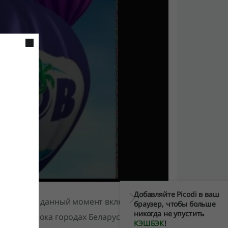
Добавляйте Picodi в ваш
которая на данный момент включает в
браузер, чтобы больше
никогда не упустить
тся в сорока городах Беларуси. Сеть и
КЭШБЭК
!