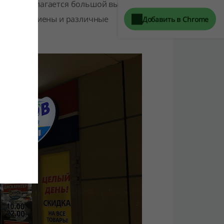
телю предлагается большой выбор
едства гигиены и различные
Добавить в Chrome