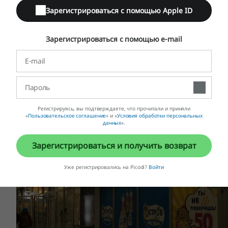
еография обслуживания постоянно расширяется. Покупа
Зарегистрироваться с помощью Apple ID
ытовой химии, качественной парфюмерии, косметики, ср
озяйственные товары.
Зарегистрироваться с помощью e-mail
Регистрируясь, вы подтверждаете, что прочитали и приняли
«
Пользовательское соглашение
» и «
Условия обработки персональных
данных
».
Зарегистрироваться и получить возврат
Уже регистрировались на Picodi?
Войти