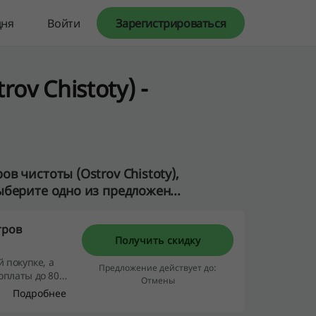
дня
Войти
Зарегистрироваться
ov Chistoty) -
в чистоты (Ostrov Chistoty),
берите одно из предложен...
тров
Получить скидку
 покупке, а
Предложение действует до:
оплаты до 80%
Отмены
Подробнее