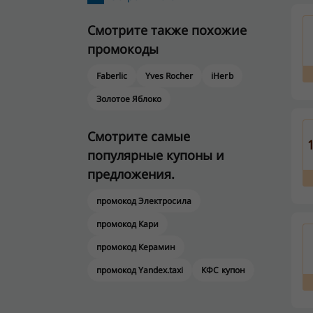
Смотрите также похожие
промокоды
Faberlic
Yves Rocher
iHerb
Золотое Яблоко
Смотрите самые
популярные купоны и
предложения.
промокод Электросила
промокод Кари
промокод Керамин
промокод Yandex.taxi
КФС купон