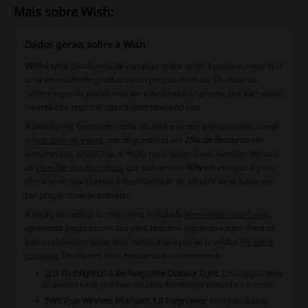
Mais sobre Wish:
Dados gerais sobre a Wish
Wish
é uma plataforma de compras online onde é possível encontrar
uma variedade de produtos com preços atrativos. Os usuários
podem
logar
na plataforma para desbloquear promoções exclusivas
ou então se registrar caso sejam novos no site.
A plataforma frequentemente oferece eventos promocionais, como
o
Auto savings event
, que disponibiliza até
25% de desconto
em
ferramentas, acessórios e muito mais. Além disso, também destaca
as
Time for dazzling deals
, que salvam até
40%
em relógios e joias,
oferecendo aos clientes a oportunidade de adquirir itens luxuosos
por preços mais acessíveis.
A seção de vestuário masculino, intitulada
Menswear must-haves
,
apresenta peças essenciais para redefinir o guarda-roupa. Para os
interessados em viajar leve, existe a seleção de produtos
No extra
baggage
, focada em itens pequenos e convenientes.
LED Flashlight USB Rechargeable Outdoor Light:
Uma opção para
os aventureiros que buscam uma iluminação portátil e eficiente.
TWS True Wireless Bluetooth 5.0 Earphones:
Fones de ouvido