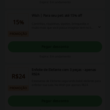
Expira: Em andamento
Wish | Para seu pet: até 15% off
15%
Caminhas, roupinhas, tapetes, brinquedos e
muito mais que você possa imaginar tem no link
com até 15% de desconto.
PROMOÇÃO
Pegar desconto
Expira: Em andamento
Enfeite de Elefante com 3 peças - apenas
R$24
R$24
Estatuetas de Elefante segurando bebê elefante para
enfeitar sua sala. Na Wish por apenas R$24
PROMOÇÃO
Pegar desconto