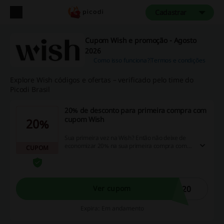
Cadastrar
Cupom Wish e promoção - Agosto
2026
Como isso funciona?
Termos e condições
Explore Wish códigos e ofertas – verificado pelo time do
Picodi Brasil
20% de desconto para primeira compra com
cupom Wish
20%
Sua primeira vez na Wish? Então não deixe de
economizar 20% na sua primeira compra com
CUPOM
seu cupom.
E20
Ver cupom
Expira: Em andamento