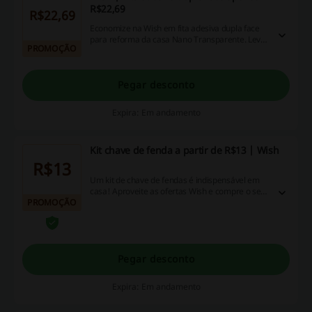
R$22,69
R$22,69
Economize na Wish em fita adesiva dupla face
para reforma da casa Nano Transparente. Leve
PROMOÇÃO
por apenas R$22,69
Pegar desconto
Expira: Em andamento
Kit chave de fenda a partir de R$13 | Wish
R$13
Um kit de chave de fendas é indispensável em
casa! Aproveite as ofertas Wish e compre o seu
PROMOÇÃO
a partir de R$13
Pegar desconto
Expira: Em andamento