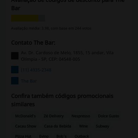
Bar
Avaliação média: 3.98, com base em 244 votos
Contato The Bar:
Av. Dr. Cardoso de Melo, 1855, 15 andar, Vila
Olímpia - SP, CEP: 04548-005
(11) 4935-2348
The Bar
Confira também códigos promocionais
similares
McDonald's
Zé Delivery
Nespresso
Dolce Gusto
Cacau Show
Casa da Bebida
Wine
Subway
Pizza Hut
Evino
Bob's
Outback