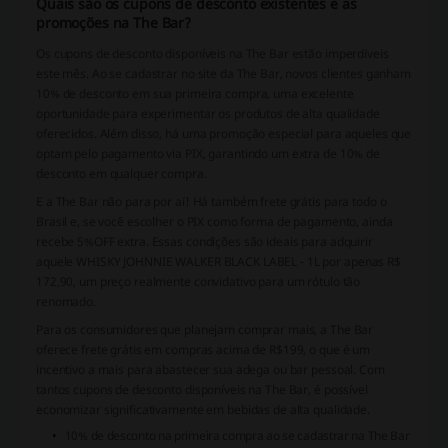
Quais são os cupons de desconto existentes e as
promoções na The Bar?
Os cupons de desconto disponíveis na The Bar estão imperdíveis
este mês. Ao se cadastrar no site da The Bar, novos clientes ganham
10% de desconto em sua primeira compra, uma excelente
oportunidade para experimentar os produtos de alta qualidade
oferecidos. Além disso, há uma promoção especial para aqueles que
optam pelo pagamento via PIX, garantindo um extra de 10% de
desconto em qualquer compra.
E a The Bar não para por aí! Há também frete grátis para todo o
Brasil e, se você escolher o PIX como forma de pagamento, ainda
recebe 5%OFF extra. Essas condições são ideais para adquirir
aquele WHISKY JOHNNIE WALKER BLACK LABEL - 1L por apenas R$
172,90, um preço realmente convidativo para um rótulo tão
renomado.
Para os consumidores que planejam comprar mais, a The Bar
oferece frete grátis em compras acima de R$199, o que é um
incentivo a mais para abastecer sua adega ou bar pessoal. Com
tantos cupons de desconto disponíveis na The Bar, é possível
economizar significativamente em bebidas de alta qualidade.
10% de desconto na primeira compra ao se cadastrar na The Bar