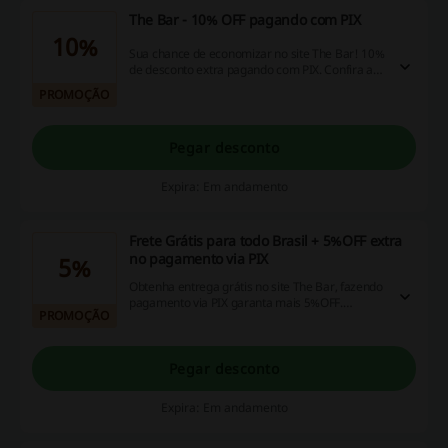
The Bar - 10% OFF pagando com PIX
10%
Sua chance de economizar no site The Bar! 10%
de desconto extra pagando com PIX. Confira as
ofertas e aproveite!
PROMOÇÃO
Pegar desconto
Expira: Em andamento
Frete Grátis para todo Brasil + 5%OFF extra
no pagamento via PIX
5%
Obtenha entrega grátis no site The Bar, fazendo
pagamento via PIX garanta mais 5%OFF.
PROMOÇÃO
Aproveite e faça suas compras!
Pegar desconto
Expira: Em andamento