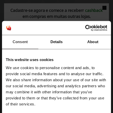
Cadastre-se agora e comece a receberr
cashback
Veja os cupons e ofertas mais populares
em compras em muitas outras lojas.
cupom iFood
cupom Casas Bahia
cupom Shopee
cupom AliExpress
cupom Natura
Consent
Details
About
Mais sobre The Bar:
This website uses cookies
"
We use cookies to personalise content and ads, to
O que sabemos sobre a The Bar?
Cadastre-se com Facebook
provide social media features and to analyse our traffic.
The Bar
é a loja oficial para a compra de bebidas alcoólicas,
We also share information about your use of our site with
oferecendo uma variedade de produtos para atender a diferentes
our social media, advertising and analytics partners who
Cadastre-se com Google
preferências e ocasiões. Confira abaixo detalhes sobre o sortimento
may combine it with other information that you’ve
disponível:
provided to them or that they’ve collected from your use
Whiskies
: Uma seleção premium, incluindo rótulos single malt,
Cadastre-se com e-mail
of their services.
blended e bourbon.
Vodkas
: Variedades clássicas e aromatizadas, perfeitas para