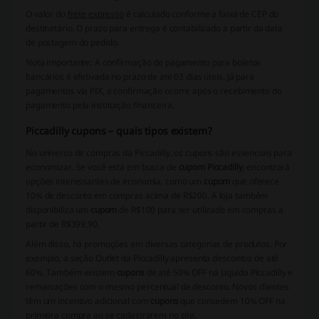
O valor do
frete expresso
é calculado conforme a faixa de CEP do
destinatário. O prazo para entrega é contabilizado a partir da data
de postagem do pedido.
Nota importante:
A confirmação de pagamento para boletos
bancários é efetivada no prazo de até 03 dias úteis. Já para
pagamentos via PIX, a confirmação ocorre após o recebimento do
pagamento pela instituição financeira.
Piccadilly cupons – quais tipos existem?
No universo de compras da Piccadilly, os cupons são essenciais para
economizar. Se você está em busca de
cupom Piccadilly
, encontrará
opções interessantes de economia, como um
cupom
que oferece
10% de desconto em compras acima de R$200. A loja também
disponibiliza um
cupom
de R$100 para ser utilizado em compras a
partir de R$399,90.
Além disso, há promoções em diversas categorias de produtos. Por
exemplo, a seção Outlet da Piccadilly apresenta descontos de até
60%. Também existem
cupons
de até 50% OFF na Liquida Piccadilly e
remarcações com o mesmo percentual de desconto. Novos clientes
têm um incentivo adicional com
cupons
que concedem 10% OFF na
primeira compra ao se cadastrarem no site.