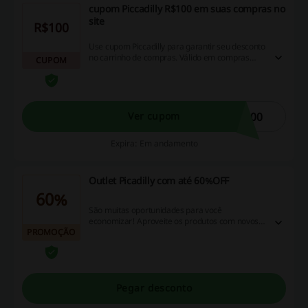
cupom Piccadilly R$100 em suas compras no
site
R$100
Use cupom Piccadilly para garantir seu desconto
no carrinho de compras. Válido em compras
CUPOM
acima de R$399,90.
100
Ver cupom
Expira: Em andamento
Outlet Picadilly com até 60%OFF
60%
São muitas oportunidades para você
economizar! Aproveite os produtos com novos
PROMOÇÃO
descontos e garanta seus calçados com o calce
perfeito que só a Piccadilly tem!
Pegar desconto