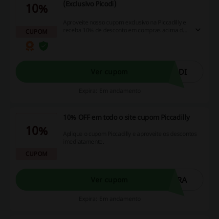
(Exclusivo Picodi)
10%
Aproveite nosso cupom exclusivo na Piccadilly e
receba 10% de desconto em compras acima de
CUPOM
R$200.
ODI
Ver cupom
Expira: Em andamento
10% OFF em todo o site cupom Piccadilly
10%
Aplique o cupom Piccadilly e aproveite os descontos
imediatamente.
CUPOM
PRA
Ver cupom
Expira: Em andamento