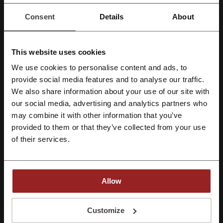
Confira também códigos promocionais
similares
Consent
Details
About
World Tennis
Luiza Barcelos
Converse
Corello
Melissa
Asics
Studio Z
Schutz
Havaianas
This website uses cookies
Anacapri
Milano
Usaflex
Zattini
Mr. Cat
We use cookies to personalise content and ads, to
Cadastre-se com Facebook
provide social media features and to analyse our traffic.
Crocs
We also share information about your use of our site with
our social media, advertising and analytics partners who
Cadastre-se com Google
Veja os cupons e ofertas mais populares
may combine it with other information that you’ve
provided to them or that they’ve collected from your use
cupom Fast Shop
cupom Casas Bahia
Cadastre-se com e-mail
of their services.
cupom Centauro
cupom ClickBus
cupom Shopee
Allow
Mais sobre Piccadilly:
Ao se inscrever, você confirma ter lido e aceito os “
Termos e Condições
” e a
“
Política de Privacidade.
”
Customize
O que sabemos sobre a Piccadilly?