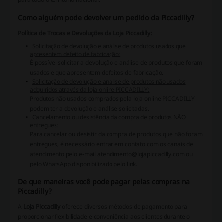
Como alguém pode devolver um pedido da Piccadilly?
Política de Trocas e Devoluções da Loja Piccadilly:
Solicitação de devolução e análise de produtos usados que
apresentem defeito de fabricação:
É possível solicitar a devolução e análise de produtos que foram
usados e que apresentem defeitos de fabricação.
Solicitação de devolução e análise de produtos não usados
adquiridos através da loja online PICCADILLY:
Produtos não usados comprados pela loja online PICCADILLY
podem ter a devolução e análise solicitadas.
Cancelamento ou desistência da compra de produtos NÃO
entregues:
Para cancelar ou desistir da compra de produtos que não foram
entregues, é necessário entrar em contato com os canais de
atendimento pelo e-mail
atendimento@lojapiccadilly.com
ou
pelo WhatsApp disponibilizado pelo link.
De que maneiras você pode pagar pelas compras na
Piccadilly?
A
Loja Piccadilly
oferece diversos métodos de pagamento para
proporcionar flexibilidade e conveniência aos clientes durante o