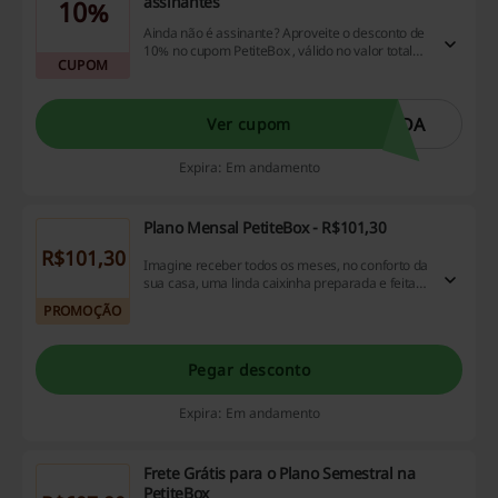
assinantes
10%
Ainda não é assinante? Aproveite o desconto de
10% no cupom PetiteBox , válido no valor total
CUPOM
do plano escolhido!
NDA
Ver cupom
Expira: Em andamento
Plano Mensal PetiteBox - R$101,30
R$101,30
Imagine receber todos os meses, no conforto da
sua casa, uma linda caixinha preparada e feita
especialmente para você! R$101,30
PROMOÇÃO
Pegar desconto
Expira: Em andamento
Frete Grátis para o Plano Semestral na
PetiteBox