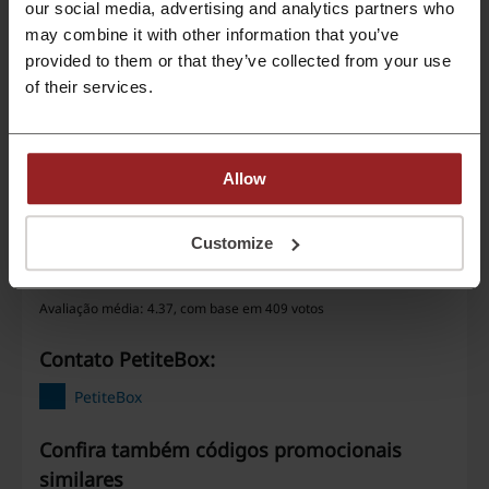
our social media, advertising and analytics partners who
may combine it with other information that you’ve
Códigos Promocionais
4
provided to them or that they’ve collected from your use
Melhor Desconto
15%
of their services.
Última atualização
01/08/2026 08:00
Allow
Avaliação de códigos de desconto para
PetiteBox
Customize
Avaliação média: 4.37, com base em 409 votos
Contato PetiteBox:
PetiteBox
Confira também códigos promocionais
similares