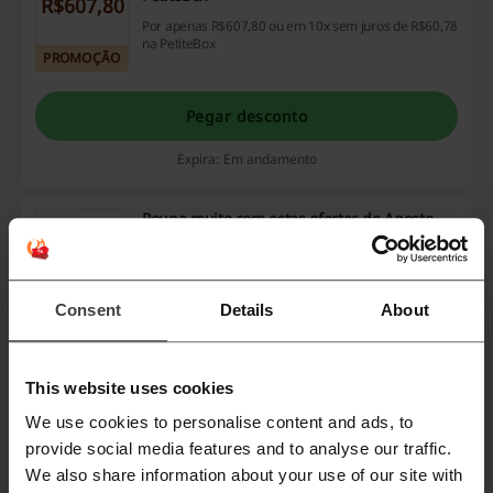
R$607,80
Por apenas R$607,80 ou em 10x sem juros de R$60,78
na PetiteBox
PROMOÇÃO
Pegar desconto
Expira: Em andamento
Poupe muito com estas ofertas de Agosto
Prepare-se para um Agosto de economia com as
maiores Promoções do Agosto
PROMOÇÃO
Consent
Details
About
Pegar desconto
This website uses cookies
Expira: Em andamento
We use cookies to personalise content and ads, to
provide social media features and to analyse our traffic.
We also share information about your use of our site with
Detalhes das Ofertas