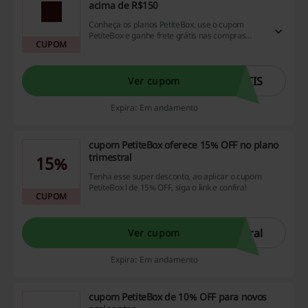
acima de R$150
Conheça os planos PetiteBox, use o cupom
PetiteBox e ganhe frete grátis nas compras
CUPOM
acima de R$150. Válido nos planos Mensais e
Loja.
TIS
Ver cupom
Expira: Em andamento
cupom PetiteBox oferece 15% OFF no plano
trimestral
15%
Tenha esse super desconto, ao aplicar o cupom
PetiteBox l de 15% OFF, siga o link e confira!
CUPOM
ral
Ver cupom
Expira: Em andamento
cupom PetiteBox de 10% OFF para novos