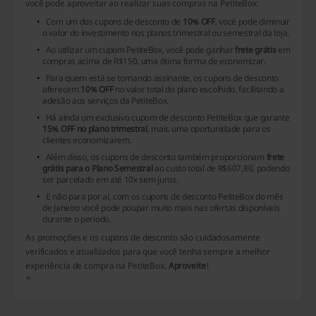
você pode aproveitar ao realizar suas compras na PetiteBox:
Com um dos cupons de desconto de
10% OFF
, você pode diminuir
o valor do investimento nos planos trimestral ou semestral da loja.
Ao utilizar um cupom PetiteBox, você pode ganhar
frete grátis
em
compras acima de R$150, uma ótima forma de economizar.
Para quem está se tornando assinante, os cupons de desconto
oferecem
10% OFF
no valor total do plano escolhido, facilitando a
adesão aos serviços da PetiteBox.
Há ainda um exclusivo cupom de desconto PetiteBox que garante
15% OFF no plano trimestral
, mais uma oportunidade para os
clientes economizarem.
Além disso, os cupons de desconto também proporcionam
frete
grátis para o Plano Semestral
ao custo total de R$607,80, podendo
ser parcelado em até 10x sem juros.
E não para por aí, com os cupons de desconto PetiteBox do mês
de Janeiro você pode poupar muito mais nas ofertas disponíveis
durante o período.
As promoções e os cupons de desconto são cuidadosamente
verificados e atualizados para que você tenha sempre a melhor
experiência de compra na PetiteBox.
Aproveite
!
"