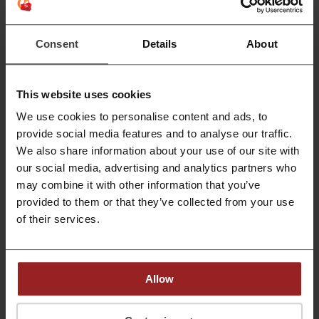
Inscreva-se no boletim informativo e ganhe
Consent
Details
About
10% de desconto
10%
Cadastre-se agora mesmo para receber nosso
informativo e desfrute de um desconto especial
PROMOÇÃO
de 10% na sua próxima compra!
This website uses cookies
We use cookies to personalise content and ads, to
Pegar desconto
provide social media features and to analyse our traffic.
We also share information about your use of our site with
Expira: Em andamento
our social media, advertising and analytics partners who
may combine it with other information that you’ve
O seu quarto pede Keva móveis exclusivos
provided to them or that they’ve collected from your use
em até 10x sem juros
of their services.
Aproveite a chance de renovar seu ambiente
com os móveis únicos da Keva, agora em até 10
PROMOÇÃO
parcelas sem nenhum acréscimo!
Allow
Pegar desconto
Expira: Em andamento