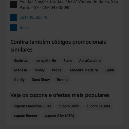
Av. das Nações Unidas, 16737 Várzea de Baixo, São
Paulo - SP - CEP 04730-090
551149505649
Keva
Confira também códigos promocionais
similares
Sodimac
Leroy Merlin
Elare
AbraCadabra
Madesa
Mobly
Probel
Madeira Madeira
Guldi
Comfy
Sono Show
Emma
Veja os cupons e ofertas mais populares
cupom Magazine Luiza
cupom Dafiti
cupom KaBuM
cupom Renner
cupom C&A (CEA)