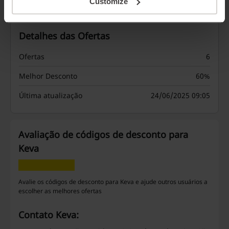
Customize
Detalhes das Ofertas
Ofertas
6
Melhor Desconto
60%
Última atualização
24/06/2025 09:05
Avaliação de códigos de desconto para
Keva
Avalie os códigos de desconto para Keva e ajude outros usuários a
escolher as melhores ofertas
Contato Keva: