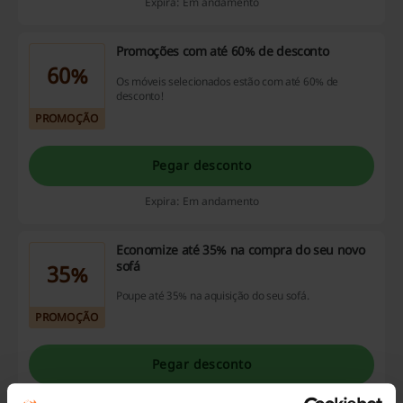
Expira: Em andamento
Promoções com até 60% de desconto
60%
Os móveis selecionados estão com até 60% de
desconto!
PROMOÇÃO
Pegar desconto
Expira: Em andamento
Economize até 35% na compra do seu novo
sofá
35%
Poupe até 35% na aquisição do seu sofá.
PROMOÇÃO
Pegar desconto
Expira: Em andamento