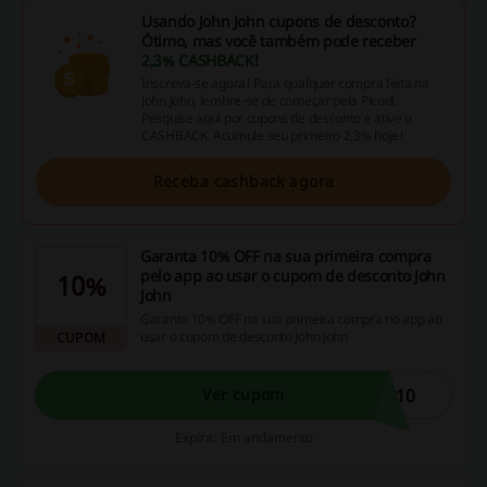
Usando John John cupons de desconto?
Ótimo, mas você também pode receber
2,3% CASHBACK
!
Inscreva-se agora! Para qualquer compra feita na
John John, lembre-se de começar pela Picodi.
Pesquise aqui por cupons de desconto e ative o
CASHBACK. Acumule seu primeiro 2,3% hoje!
Receba cashback agora
Garanta 10% OFF na sua primeira compra
pelo app ao usar o cupom de desconto John
10%
John
Garanta 10% OFF na sua primeira compra no app ao
usar o cupom de desconto John John
CUPOM
P10
Ver cupom
Expira: Em andamento