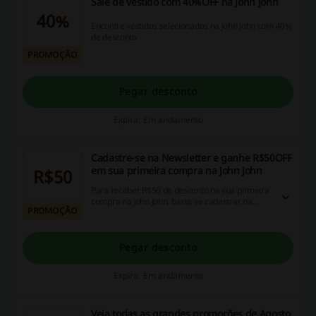
Sale de vestido com 40%OFF na John John
40%
Encontre vestidos selecionados na John John com 40%
de desconto
PROMOÇÃO
Pegar desconto
Expira: Em andamento
Cadastre-se na Newsletter e ganhe R$50OFF
em sua primeira compra na John John
R$50
Para receber R$50 de desconto na sua primeira
compra na John John, basta se cadastrar na
PROMOÇÃO
Newsletter!
Pegar desconto
Expira: Em andamento
Veja todas as grandes promoções de Agosto