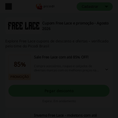
Cadastrar
Cupom Free Lace e promoção - Agosto
2026
Explore Free Lace cupons de desconto e ofertas – verificado
pelo time do Picodi Brasil
Sale Free Lace com até 85% OFF!
85%
Compre acessórios, roupas e calçados de
diversas marcas com os melhores preços na
Sale da Free Lace. Confira as ofertas no link e
PROMOÇÃO
aproveite descontos de até 85% OFF.
Pegar desconto
Expira: Em andamento
Inverno Free Lace - moletons com até