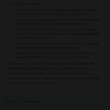
Confira alguns exemplos:
Aproveite a Sale Free Lace com
cupons de desconto
de até 85%
OFF em acessórios, roupas e calçados de diversas marcas.
Prepare-se para o inverno com moletões selecionados e obtenha
até 40% de desconto, com os
cupons de desconto
vigentes.
O Saldão Oakley vem com tudo na Free Lace, proporcionando até
50% OFF em itens selecionados, aproveite os
cupons de desconto
e compre mais por menos.
Quer opções de bermudas para o verão? A Free Lace dispõe de
cupons de desconto
de até 50% em várias peças.
Renove suas roupas, suplementos e calçados esportivos com os
cupons de desconto
no site que agora integra a Netshoes.
Destaque-se com estilo e economia, aproveitando os
cupons de
desconto
da
cupom Free Lace
! Temos também frete grátis nas
compras acima de R$69,90, uma facilidade que se soma aos
descontos já oferecidos. Lembre-se: todas essas ofertas têm tempo
limitado, então corre para aproveitar!
Free Lace
Picodi