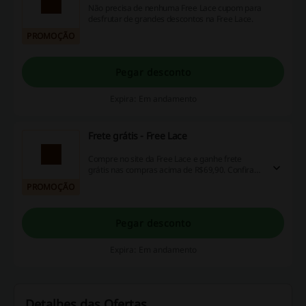
Não precisa de nenhuma Free Lace cupom para
desfrutar de grandes descontos na Free Lace.
PROMOÇÃO
Pegar desconto
Expira: Em andamento
Frete grátis - Free Lace
Compre no site da Free Lace e ganhe frete
grátis nas compras acima de R$69,90. Confira
as condições no site e aproveite! Oferta por
PROMOÇÃO
tempo limitado! Aproveite!
Pegar desconto
Expira: Em andamento
Detalhes das Ofertas