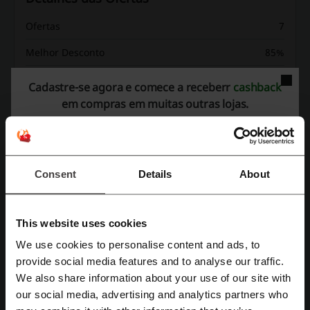
Ofertas
7
Melhor Desconto
85%
Última atualização
01/08/2026 08:00
Cadastre-se agora e comece a receberr
cashback
em compras em muitas outras lojas.
Avaliação de códigos de desconto para Free
Lace
Consent
Details
About
Avaliação média: 4.58, com base em 19 votos
This website uses cookies
Contato Free Lace:
We use cookies to personalise content and ads, to
Rua Vergueiro, 943 - Liberdade - CEP01504-001 -
Cadastre-se com Facebook
provide social media features and to analyse our traffic.
São Paulo - SP
We also share information about your use of our site with
(11) 3028-5360
our social media, advertising and analytics partners who
Cadastre-se com Google