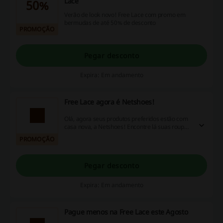
Lace
50%
Verão de look novo! Free Lace com promo em
bermudas de até 50% de desconto
PROMOÇÃO
Pegar desconto
Expira: Em andamento
Free Lace agora é Netshoes!
Olá, agora seus produtos preferidos estão com
casa nova, a Netshoes! Encontre lá suas roupas,
suplementos, calçados e mais artigos esportivos
PROMOÇÃO
com os melhores preços
Pegar desconto
Expira: Em andamento
Pague menos na Free Lace este Agosto