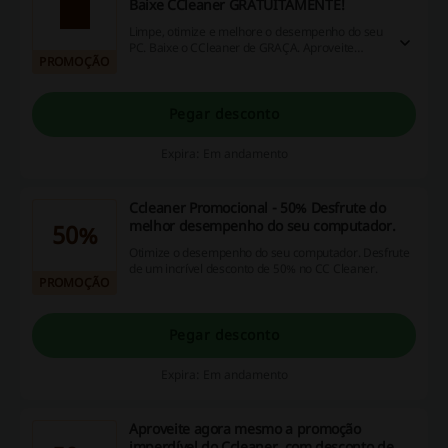
Baixe CCleaner GRATUITAMENTE!
Limpe, otimize e melhore o desempenho do seu
PC. Baixe o CCleaner de GRAÇA. Aproveite
PROMOÇÃO
descontos exclusivos, promoções incríveis e
oportunidades de cashback ao usar nosso site!
Pegar desconto
Expira: Em andamento
Ccleaner Promocional - 50% Desfrute do
melhor desempenho do seu computador.
50%
Otimize o desempenho do seu computador. Desfrute
de um incrível desconto de 50% no CC Cleaner.
PROMOÇÃO
Pegar desconto
Expira: Em andamento
Aproveite agora mesmo a promoção
imperdível do Ccleaner, com desconto de