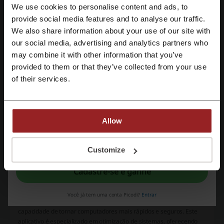
Confira também códigos promocionais
We use cookies to personalise content and ads, to
similares
Cadastre-se com Facebook
provide social media features and to analyse our traffic.
We also share information about your use of our site with
iPlace
BringIT
Vaio
Avell
Pichau
our social media, advertising and analytics partners who
Cadastre-se com Google
TeraByteShop
may combine it with other information that you’ve
provided to them or that they’ve collected from your use
Cadastre-se com e-mail
Veja os cupons e ofertas mais populares
of their services.
cupom Petz
cupom Fast Shop
cupom O Boticário
cupom Movida
cupom Magazine Luiza
Allow
Ao se inscrever, você confirma ter lido e aceito os “
Termos e Condições
” e a
“
Política de Privacidade.
”
Customize
Mais sobre Ccleaner:
Cadastre-se e ganhe
Dados sobre o Ccleaner
Você já tem uma conta Picodi?
Entrar
O CCleaner é um software
reconhecido globalmente por sua
capacidade de tornar computadores mais rápidos e seguros. Este
aplicativo é especializado em otimização de sistemas, oferecendo