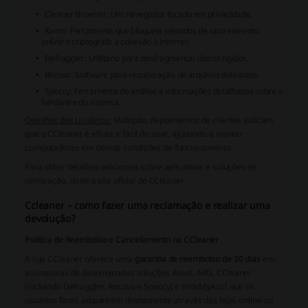
Cleaner Browser: Um navegador focado em privacidade.
Kamo: Ferramenta que bloqueia métodos de rastreamento
online e criptografa a conexão à internet.
Defraggler: Utilitário para desfragmentar discos rígidos.
Recuva: Software para recuperação de arquivos deletados.
Speccy: Ferramenta de análise e informações detalhadas sobre o
hardware do sistema.
Opiniões dos Usuários:
Múltiplos depoimentos de clientes indicam
que o CCleaner é eficaz e fácil de usar, ajudando a manter
computadores em ótimas condições de funcionamento.
Para obter detalhes adicionais sobre aplicativos e soluções de
otimização,
visite o site oficial do CCleaner
.
Ccleaner – como fazer uma reclamação e realizar uma
devolução?
Política de Reembolso e Cancelamento na CCleaner
A loja CCleaner oferece uma
garantia de reembolso de 30 dias
em
assinaturas de determinadas soluções Avast, AVG, CCleaner
(incluindo Defraggler, Recuva e Speccy) e HideMyAss! que os
usuários finais adquirirem diretamente através das lojas online ou