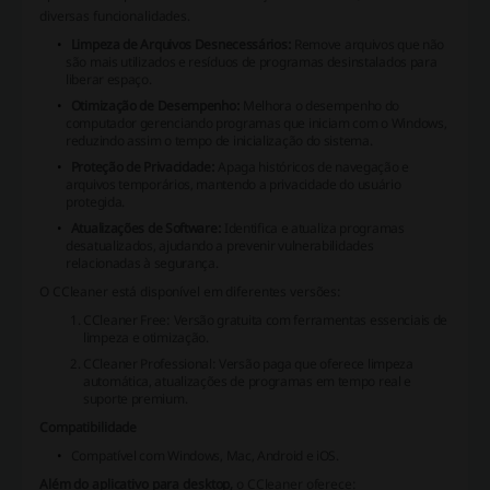
diversas funcionalidades.
Limpeza de Arquivos Desnecessários:
Remove arquivos que não
são mais utilizados e resíduos de programas desinstalados para
liberar espaço.
Otimização de Desempenho:
Melhora o desempenho do
computador gerenciando programas que iniciam com o Windows,
reduzindo assim o tempo de inicialização do sistema.
Proteção de Privacidade:
Apaga históricos de navegação e
arquivos temporários, mantendo a privacidade do usuário
protegida.
Atualizações de Software:
Identifica e atualiza programas
desatualizados, ajudando a prevenir vulnerabilidades
relacionadas à segurança.
O CCleaner está disponível em diferentes versões:
CCleaner Free: Versão gratuita com ferramentas essenciais de
limpeza e otimização.
CCleaner Professional: Versão paga que oferece limpeza
automática, atualizações de programas em tempo real e
suporte premium.
Compatibilidade
Compatível com
Windows
,
Mac
,
Android
e
iOS
.
Além do aplicativo para desktop,
o CCleaner oferece: