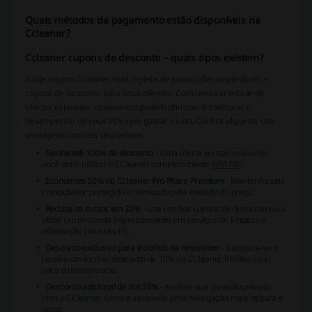
Quais métodos de pagamento estão disponíveis na
Ccleaner?
Ccleaner cupons de desconto – quais tipos existem?
A loja cupom Ccleaner está repleta de promoções imperdíveis e
cupons de desconto para seus clientes. Com uma variedade de
ofertas especiais, os usuários podem otimizar e melhorar o
desempenho de seus PCs sem gastar muito. Confira algumas das
vantagens incríveis disponíveis:
Ganhe até 100% de desconto
- Uma oferta sensacional onde
você pode utilizar o CCleaner completamente
GRÁTIS
!
Economize 50% no Ccleaner Pro Plus e Premium
- Mantenha seu
computador protegido e otimizado pela metade do preço.
Reduza os custos em 20%
- Use um dos cupons de desconto para
obter um desconto impressionante em serviços de limpeza e
otimização para seu PC.
Desconto exclusivo para inscritos na newsletter
- Cadastre-se e
receba um incrível desconto de 10% no CCleaner Professional
para o primeiro ano.
Desconto adicional de até 35%
- Acelere sua conexão privada
com o CCleaner Kamo e aproveite uma navegação mais segura e
veloz.