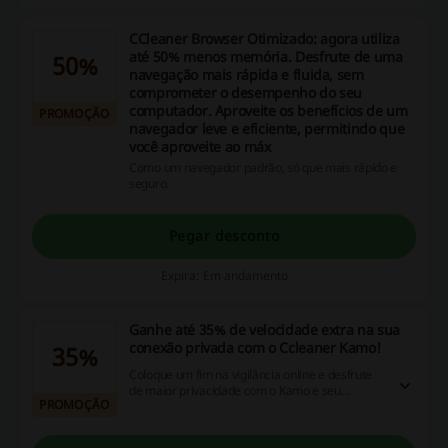
CCleaner Browser Otimizado: agora utiliza
até 50% menos memória. Desfrute de uma
50%
navegação mais rápida e fluida, sem
comprometer o desempenho do seu
computador. Aproveite os benefícios de um
PROMOÇÃO
navegador leve e eficiente, permitindo que
você aproveite ao máx
Como um navegador padrão, só que mais rápido e
seguro.
Pegar desconto
Expira: Em andamento
Ganhe até 35% de velocidade extra na sua
conexão privada com o Ccleaner Kamo!
35%
Coloque um fim na vigilância online e desfrute
de maior privacidade com o Kamo e seu
PROMOÇÃO
protocolo de VPN WireGuard, para uma
Conexão Privada até 35% mais rápida!