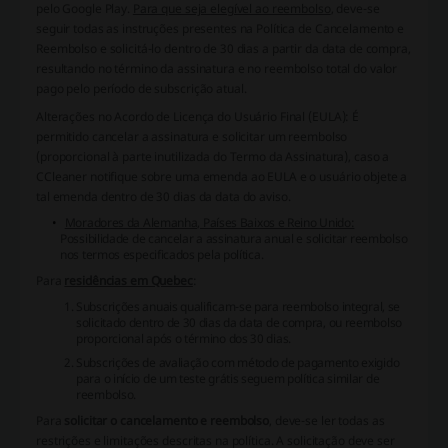
pelo Google Play.
Para que seja elegível ao reembolso
, deve-se
seguir todas as instruções presentes na Política de Cancelamento e
Reembolso e solicitá-lo dentro de 30 dias a partir da data de compra,
resultando no término da assinatura e no reembolso total do valor
pago pelo período de subscrição atual.
Alterações no Acordo de Licença do Usuário Final (EULA)
: É
permitido cancelar a assinatura e solicitar um reembolso
(proporcional à parte inutilizada do Termo da Assinatura), caso a
CCleaner notifique sobre uma emenda ao EULA e o usuário objete a
tal emenda dentro de 30 dias da data do aviso.
Moradores da Alemanha, Países Baixos e Reino Unido:
Possibilidade de cancelar a assinatura anual e solicitar reembolso
nos termos especificados pela política.
Para
residências em Quebec
:
Subscrições anuais qualificam-se para reembolso integral, se
solicitado dentro de 30 dias da data de compra, ou reembolso
proporcional após o término dos 30 dias.
Subscrições de avaliação com método de pagamento exigido
para o início de um teste grátis seguem política similar de
reembolso.
Para
solicitar o cancelamento e reembolso
, deve-se ler todas as
restrições e limitações descritas na política. A solicitação deve ser