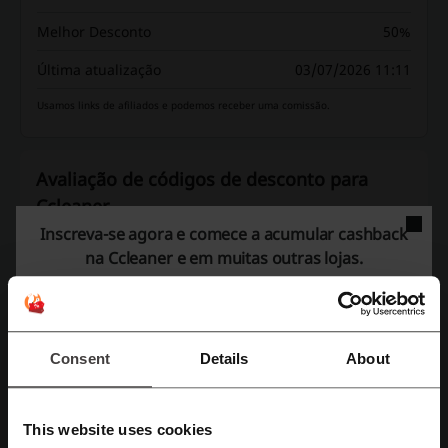
Melhor Desconto
50%
Última atualização
03/07/2026 11:11
Usamos links de afiliados e podemos receber uma comissão.
Avaliação de códigos de desconto para
Ccleaner
Inscreva-se agora e comece a acumular
cashback
na Ccleaner e em muitas outras lojas.
Avalie os códigos de desconto para Ccleaner e ajude outros
usuários a escolher as melhores ofertas
Contato Ccleaner:
Consent
Details
About
Mostrar email
Ccleaner
This website uses cookies