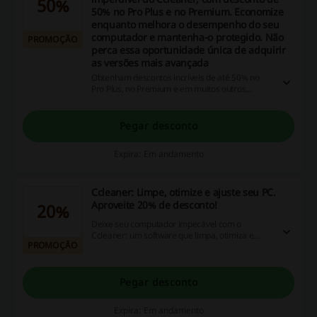
50%
50% no Pro Plus e no Premium. Economize
enquanto melhora o desempenho do seu
computador e mantenha-o protegido. Não
PROMOÇÃO
perca essa oportunidade única de adquirir
as versões mais avançada
Obtenham descontos incríveis de até 50% no
Pro Plus, no Premium e em muitos outros
produtos! Não percam essa oportunidade
valiosa de economizar!
Pegar desconto
Expira: Em andamento
Ccleaner: Limpe, otimize e ajuste seu PC.
Aproveite 20% de desconto!
20%
Deixe seu computador impecável com o
Ccleaner: um software que limpa, otimiza e
PROMOÇÃO
ajusta seu PC. Agarre a oportunidade e
economize utilizando nosso cupom de 20% de
desconto!
Pegar desconto
Expira: Em andamento