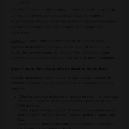
usuário.
A Xtech Commerce
também prioriza a interação com seus usuários
por meio de newsletters repletas de conteúdos relevantes e
personalizados. Ainda, a plataforma assegura a proteção de dados e
a privacidade online, conforme indicado em sua política de
privacidade.
Atenção:
A plataforma está sob constante atualização, logo, o
espectro de produtos e serviços pode se expandir, refletindo as
tendências e necessidades do mercado.
Para mais informações
detalhadas, recomenda-se visitar o site oficial da
Xtech Commerce
.
Quais são os Xtech cupons de desconto existentes?
A seguir, apresentamos as mais vantajosas ofertas e
cupons de
desconto
disponíveis na Xtech para que você economize nas suas
compras:
Obtenha descontos exclusivos em planos de e-commerce na Loja
Integrada, sucessora da Xtech, com planos a partir de apenas
R$39 mensais.
Crie sua página virtual gratuitamente e comece a vender online
com a opção de até 50 produtos, um visual padrão e suporte por
chat.
Aproveite os
cupons de desconto
para economizar ainda mais
nas promoções de Janeiro na Xtech.