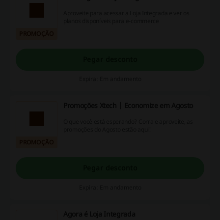
Aproveite para acessar a Loja Integrada e ver os
planos disponíveis para e-commerce
PROMOÇÃO
Pegar desconto
Expira: Em andamento
Promoções Xtech | Economize em Agosto
O que você está esperando? Corra e aproveite, as
promoções do Agosto estão aqui!
PROMOÇÃO
Pegar desconto
Expira: Em andamento
Agora é Loja Integrada