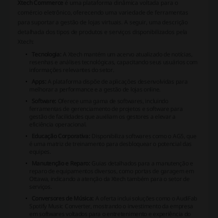
Xtech Commerce
é uma plataforma dinâmica voltada para o
comércio eletrônico, oferecendo uma variedade de ferramentas
para suportar a gestão de lojas virtuais. A seguir, uma descrição
detalhada dos tipos de produtos e serviços disponibilizados pela
Xtech:
Tecnologia:
A Xtech mantém um acervo atualizado de notícias,
resenhas e análises tecnológicas, capacitando seus usuários com
informações relevantes do setor.
Apps:
A plataforma dispõe de aplicações desenvolvidas para
melhorar a performance e a gestão de lojas online.
Software:
Oferece uma gama de softwares, incluindo
ferramentas de gerenciamento de projetos e software para
gestão de facilidades que auxiliam os gestores a elevar a
eficiência operacional.
Educação Corporativa:
Disponibiliza softwares como o AG5, que
é uma matriz de treinamento para desbloquear o potencial das
equipes.
Manutenção e Reparo:
Guias detalhados para a manutenção e
reparo de equipamentos diversos, como portas de garagem em
Ottawa, indicando a atenção da Xtech também para o setor de
serviços.
Conversores de Música:
A oferta inclui soluções como o AudiFab
Spotify Music Converter, mostrando o investimento da empresa
em softwares voltados para o entretenimento e experiência do