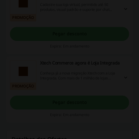
Cadastre sua loja virtual, permitido até 50
produtos, visual padrão e suporte por chat
rob6o. Xtech agora é Loja Integrada!
PROMOÇÃO
Pegar desconto
Expira: Em andamento
Xtech Commerce agora é Loja Integrada
Conheça já a nova migração Xtech com a Loja
Integrada. Com mais de 1 milhão de lojas
virtuais criadas nos mais diversos segmentos.
PROMOÇÃO
Pegar desconto
Expira: Em andamento