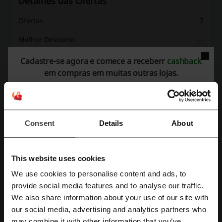
Detalhes das Ofertas
Ofertas
7
Melhor Desconto
—
Última atualização
01/08/2026 08:00
Cadastre-se agora e comece a receberr
cashback
em compras em muitas outras lojas.
Avaliação de códigos de desconto para
Xtech
Consent
Details
About
Avaliação média: 4, com base em 200 votos
This website uses cookies
Contato Xtech:
We use cookies to personalise content and ads, to
Rua Enaldo Cravo Peixoto, 215 Rio de Janeiro, Rio
Cadastre-se com Facebook
provide social media features and to analyse our traffic.
de Janeiro
We also share information about your use of our site with
Mostrar email
our social media, advertising and analytics partners who
Cadastre-se com Google
may combine it with other information that you’ve