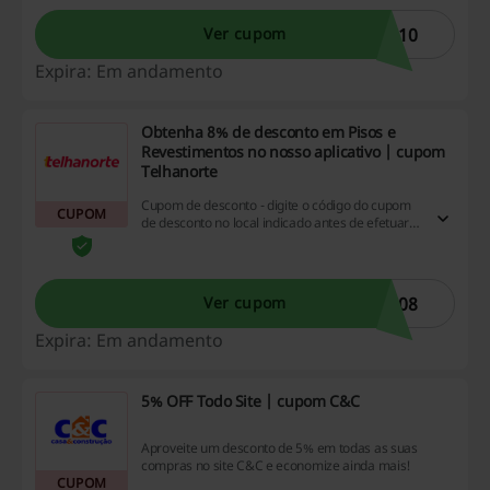
cupom. Aproveite essas oportunidades únicas
de economizar e expanda suas possibilidades
S10
Ver cupom
de compra com nossos códigos de desconto,
promoções e ofertas de cashback. Vem
Expira: Em andamento
economizar com a gente!
Obtenha 8% de desconto em Pisos e
Revestimentos no nosso aplicativo | cupom
Telhanorte
Cupom de desconto - digite o código do cupom
CUPOM
de desconto no local indicado antes de efetuar o
pagamento. Economize usando este cupom no
App da Telhanorte.
S08
Ver cupom
Expira: Em andamento
5% OFF Todo Site | cupom C&C
Aproveite um desconto de 5% em todas as suas
compras no site C&C e economize ainda mais!
CUPOM