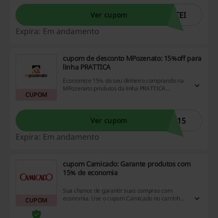
TEI
Ver cupom
Expira: Em andamento
cupom de desconto MPozenato: 15%off para
linha PRATTICA
Economize 15% do seu dinheiro comprando na
MPozenato produtos da linha PRATTICA
CUPOM
aplicando seu cupom de desconto MPozenato!
Aproveite!
A15
Ver cupom
Expira: Em andamento
cupom Camicado: Garante produtos com
15% de economia
Sua chance de garantir suas compras com
economia. Use o cupom Camicado no carrinho
CUPOM
de compras para participar. Válido em lista
selecionada!