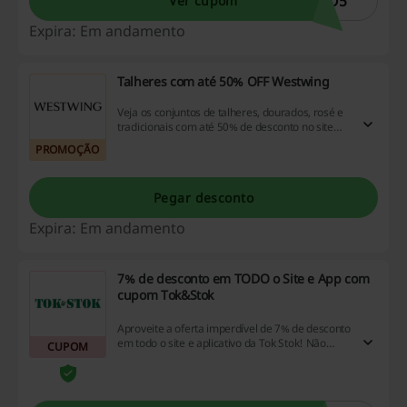
RO5
Ver cupom
Expira: Em andamento
Talheres com até 50% OFF Westwing
Veja os conjuntos de talheres, dourados, rosé e
tradicionais com até 50% de desconto no site
Westwing.
PROMOÇÃO
Pegar desconto
Expira: Em andamento
7% de desconto em TODO o Site e App com
cupom Tok&Stok
Aproveite a oferta imperdível de 7% de desconto
em todo o site e aplicativo da Tok Stok! Não
CUPOM
esqueça de utilizar o cupom Tok&Stok no
momento da compra para garantir sua
economia!