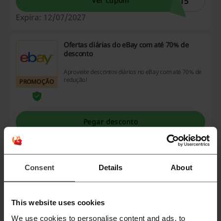
A15
Ver cupom
Expira: 12/07/2027
Ofertas diárias do eBay com até 70% de
desconto
Aproveite descontos diários no eBay com até 70% de
redução!
PROMOÇÃO
Pegar desconto
Expira: Em andamento
Cupom de desconto Extra: Cozinhas com até
Consent
Details
About
30% OFF!
Use o cupom de desconto Extra e garanta até
30% de economia na compra de móveis para
This website uses cookies
CUPOM
sua cozinha! Aproveite!
We use cookies to personalise content and ads, to