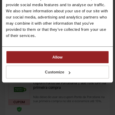
NHA
Ver cupom
provide social media features and to analyse our traffic.
We also share information about your use of our site with
Expira: Em andamento
our social media, advertising and analytics partners who
may combine it with other information that you’ve
Artex - Lençóis e fronhas avulsas com até
provided to them or that they’ve collected from your use
60% OFF
of their services.
Compre lençóis e fronhas avulsas com até 60% OFF
de desconto na Artex. Confira!
PROMOÇÃO
Allow
Pegar desconto
Expira: Em andamento
Customize
cupom Ponto da Porcelana | até 10% OFF na
primeira compra
Não deixe de usar seu cupom Ponto da Porcelana na
sua primeira compra no site e economize até 10%.
CUPOM