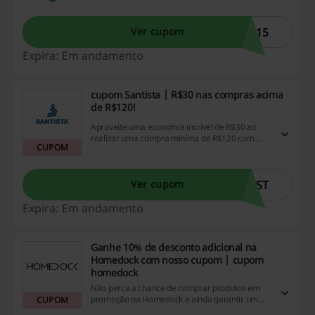
U15
Ver cupom
Expira: Em andamento
cupom Santista | R$30 nas compras acima
de R$120!
Aproveite uma economia incrível de R$30 ao
realizar uma compra mínima de R$120 com
CUPOM
este código promocional! Não deixe para
depois, beneficie-se desta oportunidade única
para maximizar as vantagens que oferecemos
em nosso site, incluindo descontos, promoções
IST
Ver cupom
e opções de cashback.
Expira: Em andamento
Ganhe 10% de desconto adicional na
Homedock com nosso cupom | cupom
homedock
Não perca a chance de comprar produtos em
promoção na Homedock e ainda garantir um
CUPOM
desconto extra de 10% utilizando o nosso