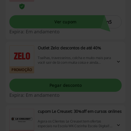
om5
Ver cupom
Expira: Em andamento
Outlet Zelo: descontos de até 40%
Toalhas, travesseiros, colcha e muito mais para
você sair de lá com muita coisa e ainda
economizar até 40% na Zelo.
PROMOÇÃO
Pegar desconto
Expira: Em andamento
cupom Le Creuset: 30%off em cursos onlines
Agora os Clientes Le Creuset tem ofertas
especiais na Escola WK Cozinha Escola Digital!
Use o cupom Le Creuset e Ganhe 30%OFF nos