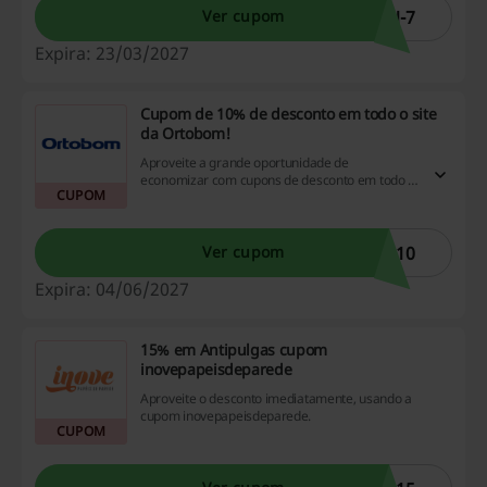
N-7
Ver cupom
Expira: 23/03/2027
Cupom de 10% de desconto em todo o site
da Ortobom!
Aproveite a grande oportunidade de
economizar com cupons de desconto em todo o
CUPOM
site, mas é só por hoje! Não perca essa chance
de fazer compras inteligentes e garantir mais
dinheiro no seu bolso.
e10
Ver cupom
Expira: 04/06/2027
15% em Antipulgas cupom
inovepapeisdeparede
Aproveite o desconto imediatamente, usando a
cupom inovepapeisdeparede.
CUPOM