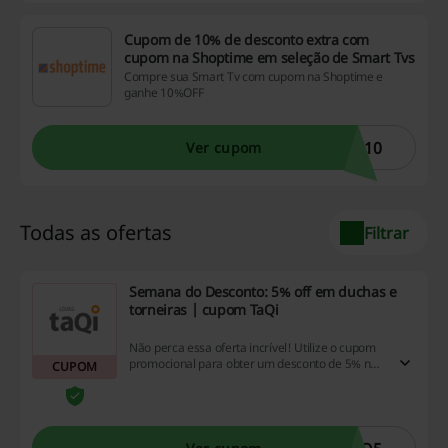
Cupom de 10% de desconto extra com
cupom na Shoptime em seleção de Smart Tvs
Compre sua Smart Tv com cupom na Shoptime e
ganhe 10%OFF
V10
Ver cupom
Todas as ofertas
Filtrar
Semana do Desconto: 5% off em duchas e
torneiras | cupom TaQi
Não perca essa oferta incrível! Utilize o cupom
promocional para obter um desconto de 5% na
CUPOM
compra de chuveiros e torneiras. Aproveite essa
oportunidade única para economizar e tornar
sua compra ainda mais vantajosa! Venha
conferir as nossas ofertas e faça seu dinheiro
render mais com essa chance de cashback!