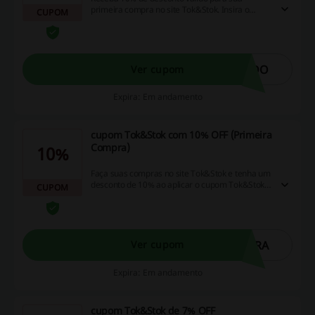
primeira compra no site Tok&Stok. Insira o
CUPOM
cupom Tok&Stok na página de pagamento e
aproveite!
NDO
Ver cupom
Expira: Em andamento
cupom Tok&Stok com 10% OFF (Primeira
Compra)
10%
Faça suas compras no site Tok&Stok e tenha um
desconto de 10% ao aplicar o cupom Tok&Stok!
CUPOM
Oferta válida para primeira compra no aplicativo
sem valor mínimo. *Cupom não é aplicável para
lojas físicas.
PRA
Ver cupom
Expira: Em andamento
cupom Tok&Stok de 7% OFF