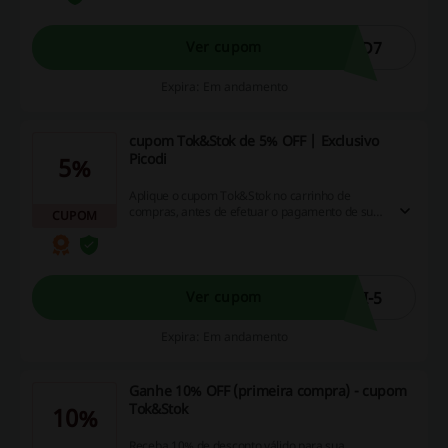
AD7
Ver cupom
Expira: Em andamento
cupom Tok&Stok de 5% OFF | Exclusivo
Picodi
5%
Aplique o cupom Tok&Stok no carrinho de
compras, antes de efetuar o pagamento de suas
CUPOM
compras no site Tok&Stok e tenha um desconto
de 5%. Aproveite e poupe mais! Cupom de
desconto não aplicável em loja física.
I-5
Ver cupom
Expira: Em andamento
Ganhe 10% OFF (primeira compra) - cupom
Tok&Stok
10%
Receba 10% de desconto válido para sua