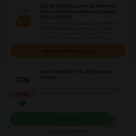
Usando Tok&Stok cupons de desconto?
Ótimo, mas você também pode receber
0,9% CASHBACK
!
Inscreva-se agora! Para qualquer compra feita na
Tok&Stok, lembre-se de começar pela Picodi.
Pesquise aqui por cupons de desconto e ative o
CASHBACK. Acumule seu primeiro 0,9% hoje!
Receba cashback agora
cupom Tok&Stok - 12% OFF (primeira
compra)
12%
Use cupom Tok&Stok e ganhe 12% de desconto em
sua primeira compra no site ou app. Aproveite!
CUPOM
-12
Ver cupom
Expira: Em andamento