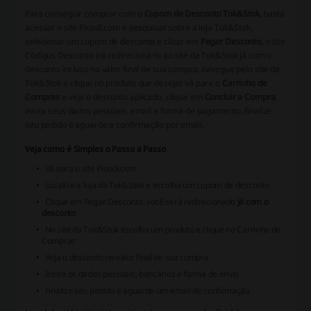
Para conseguir comprar com o
Cupom de Desconto Tok&Stok,
basta
acessar o site Picodi.com e pesquisar sobre a loja Tok&Stok,
selecionar um cupom de desconto e clicar em
Pegar Desconto,
o site
Códigos Desconto irá redirecioná-lo ao site da Tok&Stok já com o
desconto incluso no valor final de sua compra, navegue pelo site da
Tok&Stok e clique no produto que desejar vá para o
Carrinho de
Compras
e veja o desconto aplicado, clique em
Concluir a Compra
,
insira seus dados pessoais, email e forma de pagamento, finalize
seu pedido e aguarde a confirmação por email.
Veja como é Simples o Passo a Passo
Vá para o site Picodi.com
Localize a loja da Tok&Stok e escolha um cupom de desconto
Clique em Pegar Desconto, você será redirecionado
já com o
desconto
No site da Tok&Stok escolha um produto e clique no Carrinho de
Compras
Veja o desconto no valor final de sua compra
Insira os dados pessoais, bancários e forma de envio
Finalize seu pedido e aguarde um email de confirmação