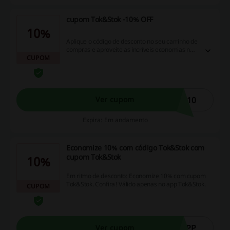
cupom Tok&Stok -10% OFF
10%
Aplique o código de desconto no seu carrinho de
compras e aproveite as incríveis economias na
CUPOM
loja! Não perca essa oportunidade, descubra as
vantagens de usar nosso site cheio de
promoções, códigos de desconto e
oportunidades de cashback!
S10
Ver cupom
Expira: Em andamento
Economize 10% com código Tok&Stok com
cupom Tok&Stok
10%
Em ritmo de desconto: Economize 10% com cupom
Tok&Stok. Confira! Válido apenas no app Tok&Stok.
CUPOM
APP
Ver cupom