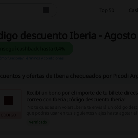
Top 50
Cas
igo descuento Iberia - Agosto
Conseguí cashback hasta 0,4%
ómo funciona?
Términos y condiciones
cuentos y ofertas de Iberia chequeados por Picodi Ar
Recibí un bono por el importe de tu billete direc
correo con Iberia ¡código descuento Iberia!
¡No te quedes sin volar! Iberia te enviará un código des
que podrás usar en tus siguientes viajes hasta agotar el
CÓDIGO
disponible. Solicitá tu bono a través de Gestión de Rese
Verificado
días recibirás un correo con un bono por cada uno de tus
Podrás disfrutarlo para vuelos directos o en conexión. In
código durante el pago de tu compra en nuestra web.