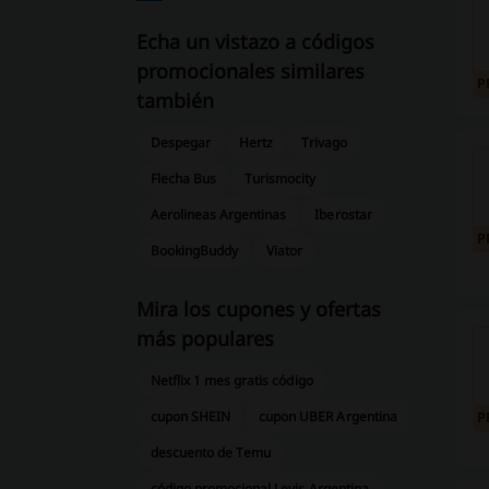
Echa un vistazo a códigos
promocionales similares
P
también
Despegar
Hertz
Trivago
Flecha Bus
Turismocity
Aerolineas Argentinas
Iberostar
P
BookingBuddy
Viator
Mira los cupones y ofertas
más populares
Netflix 1 mes gratis código
cupon SHEIN
cupon UBER Argentina
P
descuento de Temu
código promocional Levis Argentina