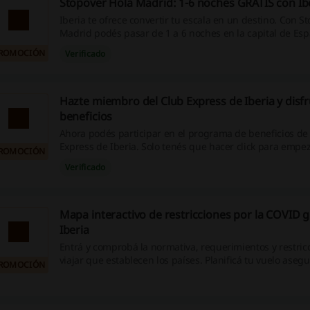
Stopover Hola Madrid: 1-6 noches GRATIS con Ib
Iberia te ofrece convertir tu escala en un destino. Con S
Madrid podés pasar de 1 a 6 noches en la capital de Esp
adicional en el precio de tu billete. Descubrí ventajas y
ROMOCIÓN
Verificado
exclusivos en alojamiento, transporte, compras, restaura
actividades culturales. ¡Entrá!
Hazte miembro del Club Express de Iberia y disfr
beneficios
Ahora podés participar en el programa de beneficios de I
Express de Iberia. Solo tenés que hacer click para empez
ROMOCIÓN
de promociones y extras. ¡Entrá ahora!
Verificado
Mapa interactivo de restricciones por la COVID g
Iberia
Entrá y comprobá la normativa, requerimientos y restric
viajar que establecen los países. Planificá tu vuelo ase
ROMOCIÓN
cumples con todos los requisitos para hacer tu viaje inte
recordá que, vayas donde vayas, es importante consultar
recomendaciones locales antes de reservar! ¡Entrá!