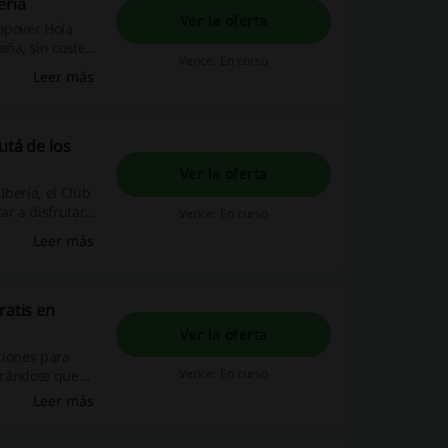
eria
Ver la oferta
topover Hola
aña, sin coste
Vence: En curso
 descuentos
Leer más
ción, ocio y
utá de los
Ver la oferta
beria, el Club
ar a disfrutar
Vence: En curso
Leer más
ratis en
Ver la oferta
ciones para
Vence: En curso
gurándote que
rnacional. ¡Pero
Leer más
 las