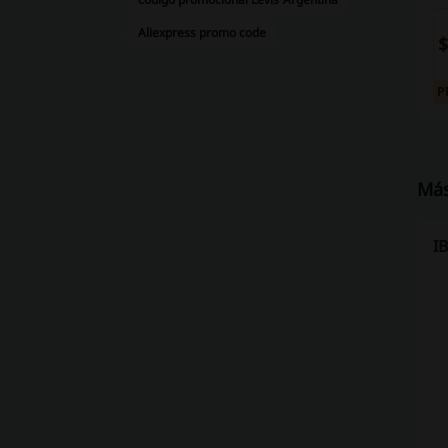
Aliexpress promo code
$
P
Más
I