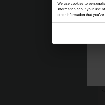
We use cookies to personalis
vi
information about your use of
d
other information that you’ve
qu
po
ti
la
An
hu
ár
La
es
ac
N