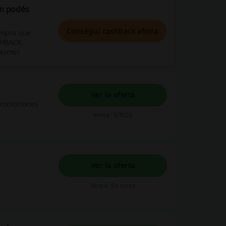
én podés
Conseguí cashback ahora
compra que
ASHBACK.
mismo!
Ver la oferta
promociones
Vence: 9/8/26
Ver la oferta
Vence: En curso