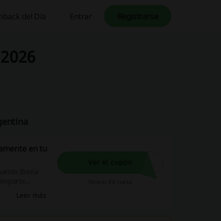
hback del Día
Entrar
Registrarse
 2026
gentina
tamente en tu
Ver el cupón
cuento Iberia
 importe
Vence: En curso
rvas. En unos
Leer más
 billetes.
troducí el