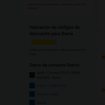
Usamos enlaces de afiliados y podemos recibir una
comisión.
Valoración de códigos de
descuento para Iberia
Calificación promedio: 4.48, basada en 934
votos
P
Datos de contacto Iberia:
Apdo. Correos 62033 28080
MADRID, Spain
(+54) 11-5984-0122
P
Mostrar email
Iberia