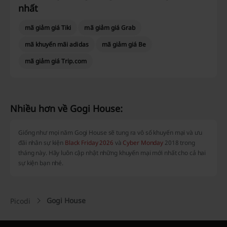
nhất
mã giảm giá Tiki
mã giảm giá Grab
mã khuyến mãi adidas
mã giảm giá Be
mã giảm giá Trip.com
Nhiều hơn về Gogi House:
Giống như mọi năm Gogi House sẽ tung ra vô số khuyến mại và ưu
đãi nhân sự kiện
Black Friday 2026
và
Cyber Monday
2018 trong
tháng này. Hãy luôn cập nhật những khuyến mại mới nhất cho cả hai
sự kiện bạn nhé.
Gogi House
Picodi