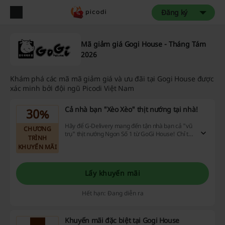
Đăng ký
Mã giảm giá Gogi House - Tháng Tám
2026
Khám phá các mã mã giảm giá và ưu đãi tại Gogi House được
xác minh bởi đội ngũ Picodi Việt Nam
Cả nhà bạn "Xèo Xèo" thịt nướng tại nhà!
30%
Hãy để G-Delivery mang đến tận nhà bạn cả "vũ
CHƯƠNG
trụ" thịt nướng Ngon Số 1 từ GoGi House! Chỉ từ
TRÌNH
200K/người cho một bữa tiệc tươi ngon, 100%
KHUYẾN MÃI
đảm bảo vệ sinh an toàn thực phẩm!
Lấy khuyến mãi
Hết hạn: Đang diễn ra
Khuyến mãi đặc biệt tại Gogi House