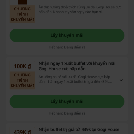
Ăn thịt nướng thoả thích cùng ưu đãi Gogi House cực
CHƯƠNG
hấp dẫn. Nhanh tay săn ngay nào bạn ơi.
TRÌNH
KHUYẾN MÃI
Lấy khuyến mãi
Hết hạn: Đang diễn ra
Nhận ngay 1 xuất buffet với khuyến mãi
100K ₫
Gogi House cưc hấp dẫn
CHƯƠNG
Ăn uống no nê với ưu đãi Gogi House cực hấp
TRÌNH
dẫn, nhân ngay 1 xuất buffet trị giá đến 439k.
KHUYẾN MÃI
Nhanh tay săn ngay nào bạn ơi.
Lấy khuyến mãi
Hết hạn: Đang diễn ra
Nhận buffet trị giá tới 439k tại Gogi House
439K ₫