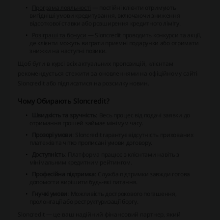
Програма лояльності
— постійні клієнти отримують
вигідніші умови кредитування, включаючи зниження
відсоткової ставки або розширення кредитного ліміту.
Розіграші та бонуси
— Sloncredit проводить конкурси та акції,
де клієнти можуть виграти приємні подарунки або отримати
знижки на наступні позики.
Щоб бути в курсі всіх актуальних пропозицій, клієнтам
рекомендується стежити за оновленнями на офіційному сайті
Sloncredit або підписатися на розсилку новин.
Чому Обирають Sloncredit?
Швидкість та зручність
: Весь процес від подачі заявки до
отримання грошей займає мінімум часу.
Прозорі умови
: Sloncredit гарантує відсутність прихованих
платежів та чітко прописані умови договору.
Доступність
: Платформа працює з клієнтами навіть з
мінімальним кредитним рейтингом.
Професійна підтримка
: Служба підтримки завжди готова
допомогти вирішити будь-які питання.
Гнучкі умови
: Можливість дострокового погашення,
пролонгації або реструктуризації боргу.
Sloncredit — це ваш надійний фінансовий партнер, який