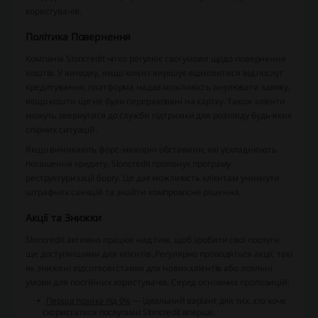
користувачів.
Політика Повернення
Компанія Sloncredit чітко регулює свої умови щодо повернення
коштів. У випадку, якщо клієнт вирішує відмовитися від послуг
кредитування, платформа надає можливість анулювати заявку,
якщо кошти ще не були перераховані на картку. Також клієнти
можуть звернутися до служби підтримки для розгляду будь-яких
спірних ситуацій.
Якщо виникають форс-мажорні обставини, які ускладнюють
погашення кредиту, Sloncredit пропонує програму
реструктуризації боргу. Це дає можливість клієнтам уникнути
штрафних санкцій та знайти компромісне рішення.
Акції та Знижки
Sloncredit активно працює над тим, щоб зробити свої послуги
ще доступнішими для клієнтів. Регулярно проводяться акції, такі
як знижені відсоткові ставки для нових клієнтів або лояльні
умови для постійних користувачів. Серед основних пропозицій:
Перша позика під 0%
— ідеальний варіант для тих, хто хоче
скористатися послугами Sloncredit вперше.