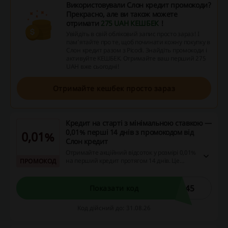
Використовували Слон кредит промокоди?
Прекрасно, але ви також можете
отримати
275 UAH КЕШБЕК
!
Увійдіть в свій обліковий запис просто зараз! І
пам’ятайте про те, щоб починати кожну покупку в
Слон кредит разом з Picodi. Знайдіть промокоди і
активуйте КЕШБЕК. Отримайте ваш перший 275
UAH вже сьогодні!
Отримайте кешбек просто зараз
Кредит на старті з мінімальною ставкою —
0,01% перші 14 днів з промокодом від
0,01%
Слон кредит
Отримайте акційний відсоток у розмірі 0,01%
на перший кредит протягом 14 днів. Це
ПРОМОКОД
вигідна можливість скористатися кредитом
на вигідних умовах.
845
Показати код
Код дійсний до: 31.08.26