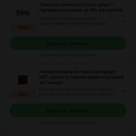
Програма лояльності в Слон кредит |
індивідуальні знижки до 99% для клієнтів
99%
Заощаджуйте до 99% на покупках,
використовуючи привабливу програму
АКЦІЯ
лояльності! Зареєструйтеся зараз, щоб
отримувати персоналізовані знижки,
промокоди та кешбек!
Купити зі знижкою
Пропозиція дійсна до: Відміни
Автоматизована система Слон кредит -
24/7 оцінює та схвалює кредитні рішення
за 5 хвилин
Особливістю сервісу є можливість отримати
рішення щодо кредиту всього за 5 хвилин,
АКЦІЯ
завдяки роботі автоматичної системи, що
ніколи не вихідні. Скористайтесь цією
унікальною пропозицією 24/7 і насолодіться
Купити зі знижкою
перевагами при покупках з використанням
знижок, промо-кодів та кешбеку на нашому
Пропозиція дійсна до: Відміни
сайті.