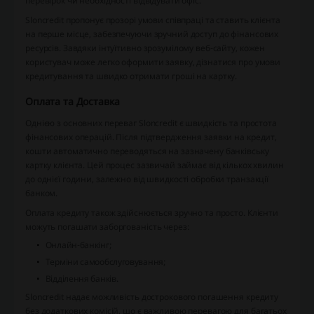
перевірок чи необхідності відвідувати офіс.
Sloncredit пропонує прозорі умови співпраці та ставить клієнта
на перше місце, забезпечуючи зручний доступ до фінансових
ресурсів. Завдяки інтуїтивно зрозумілому веб-сайту, кожен
користувач може легко оформити заявку, дізнатися про умови
кредитування та швидко отримати гроші на картку.
Оплата та Доставка
Однією з основних переваг Sloncredit є швидкість та простота
фінансових операцій. Після підтвердження заявки на кредит,
кошти автоматично переводяться на зазначену банківську
картку клієнта. Цей процес зазвичай займає від кількох хвилин
до однієї години, залежно від швидкості обробки транзакції
банком.
Оплата кредиту також здійснюється зручно та просто. Клієнти
можуть погашати заборгованість через:
Онлайн-банкінг;
Терміни самообслуговування;
Відділення банків.
Sloncredit надає можливість дострокового погашення кредиту
без додаткових комісій, що є важливою перевагою для багатьох