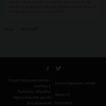
завжди готовий допомогти у вирішенні фінансових питань.
Незалежно від обставин, компанія пропонує швидке, зручне та
прозоре кредитування для своїх клієнтів.
SlonCredit
Picodi
Користувацька умова -
Користувацька умова
cashback
Політика обробки
Вакансії
персональних даних
Дослідження
Контакти