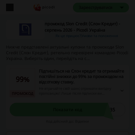
Зареєструватися
промокод Slon Credit (Слон Кредит) -
серпень 2026 - Picodi Україна
Як це працює?
Умови та положення
Нижче представлені актуальні купони та промокоди Slon
Credit (Слон Кредит), ретельно перевірені командою Picodi
Україна. Виберіть один, перейдіть на с...
Підпишіться на Слон кредит та отримайте
постійні знижки до 99% за промокодом на
99%
відсоткову ставку.
Не втрачайте свій шанс отримати вигідну
пропозицію! Лише після підписки ви
ПРОМОКОД
отримаєте унікальний промокод, який
забезпечить вам знижку в 99%. Не
вагайтеся, дійте прямо зараз!
235
Показати код
Код дійсний до: Відміни