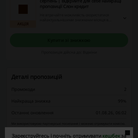
серпень | Відкрийте для себе найкращі
пропозиції Слон кредит
Не втрачайте можливість скористатися
найактуальнішими знижками місяця в
АКЦІЯ
магазині Слон кредит. Використовуйте коди
знижок та насолоджуйтесь поверненням
грошей, серфуючи легкою хвилею шопінгу!
Купити зі знижкою
Пропозиція дійсна до: Відміни
Деталі пропозицій
Промокоди
2
Найкраща знижка
99%
Останнє оновлення
01.08.26, 06:02
Ми використовуємо партнерські посилання і можемо отримувати комісію.
Зареєструйтесь і почніть отримувати
кешбек
за