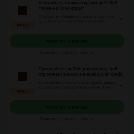
Можливість отримати кредит до 32 000
гривень в Слон кредит
Отримайте можливість отримати кредит аж
до 32 000 грн, використовуючи знижки,
АКЦІЯ
промокоди та кешбек! Не пропустіть шанс
підвищити свої фінансові можливості на
сайті, що надає вам щедрі пропозиції.
Купити зі знижкою
Пропозиція дійсна до: Відміни
Приєднуйтесь до Telegram каналу, щоб
отримувати знижки від сервісу Slon Credit.
Користуйтеся ексклюзивними пропозиціями
від Slon Credit та забудьте про нескінченний
АКЦІЯ
пошук знижок у текстових повідомленнях,
електронних листах та соцмережах.
Приєднуйтесь до Telegram-каналу та
насолоджуйтесь перевагами онлайн-
Купити зі знижкою
покупок зараз!
Пропозиція дійсна до: Відміни