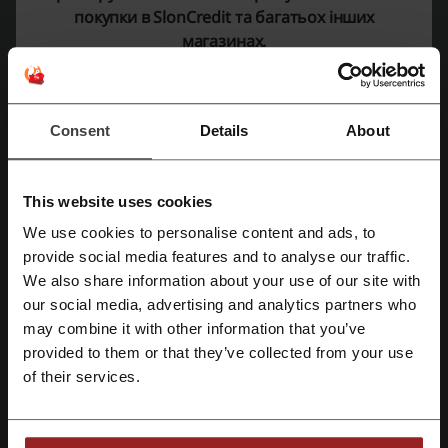
покупки в SlonCredit та багатьох інших
Рейтинг промокодів для SlonCredit
магазинах.
Оцініть промокоди для SlonCredit і допоможіть іншим
користувачам обрати найкращі пропозиції
Consent
Details
About
Контактна інформація Слон кредит:
пр-кт Берестейський (Перемоги) 90-А
This website uses cookies
0 800 33 03 83
We use cookies to personalise content and ads, to
provide social media features and to analyse our traffic.
Показати e-mail
Зареєструватися через Facebook
We also share information about your use of our site with
SlonCredit
our social media, advertising and analytics partners who
Зареєструватися через Google
may combine it with other information that you’ve
Переглянути схожі промокоди
provided to them or that they’ve collected from your use
of their services.
Зареєструватися за допомогою електронної пошти
Miloan
Polis UA
SOS credit
Credit7
CreditKasa
First Credit
Starfin
Mycredit
Tengo
CreditPlus