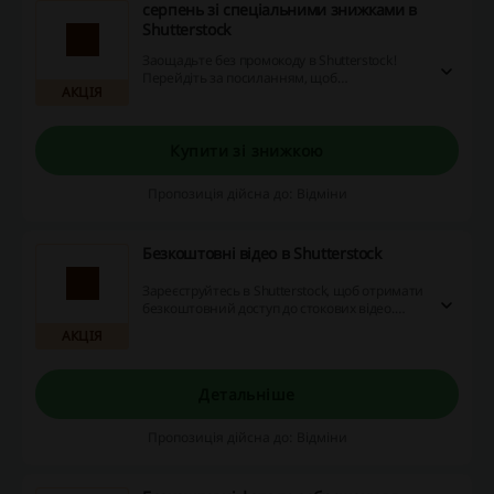
серпень зі спеціальними знижками в
Shutterstock
Заощадьте без промокоду в Shutterstock!
Перейдіть за посиланням, щоб
АКЦІЯ
ознайомитись з асортиментом товарів, які
можна купити за зниженими цінами!
Купити зі знижкою
Пропозиція дійсна до: Відміни
Безкоштовні відео в Shutterstock
Зареєструйтесь в Shutterstock, щоб отримати
безкоштовний доступ до стокових відео.
База мультимедіа оновлюється щотижня!
АКЦІЯ
Детальніше
Пропозиція дійсна до: Відміни