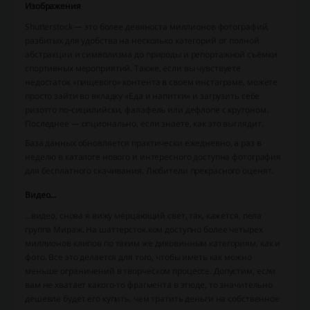
Изображения
Shutterstock — это более девяноста миллионов фотографий,
разбитых для удобства на несколько категорий от полной
абстракции и символизма до природы и репортажной съёмки
спортивных мероприятий. Также, если вы чувствуете
недостаток «пищевого» контента в своем инстаграме, можете
просто зайти во вкладку «Еда и напитки» и загрузить себе
ризотто по-сицилийски, фалафель или дефлопе с крутоном.
Последнее — опционально, если знаете, как это выглядит.
База данных обновляется практически ежедневно, а раз в
неделю в каталоге нового и интересного доступна фотография
для бесплатного скачивания. Любители прекрасного оценят.
Видео...
...видео, снова я вижу мерцающий свет, так, кажется, пела
группа Мираж. На шаттерсток.ком доступно более четырех
миллионов клипов по таким же диковинным категориям, как и
фото. Все это делается для того, чтобы иметь как можно
меньше ограничений в творческом процессе. Допустим, если
вам не хватает какого-то фрагмента в этюде, то значительно
дешевле будет его купить, чем тратить деньги на собственное