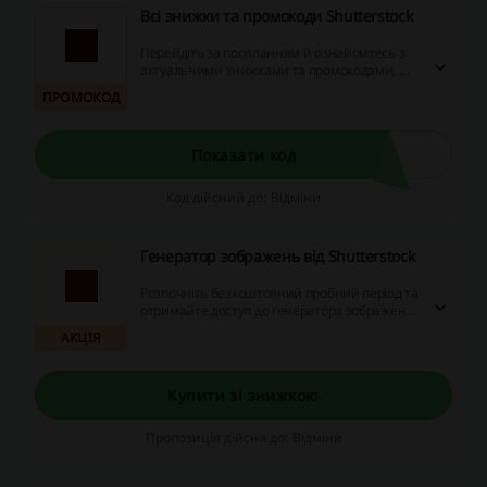
Всі знижки та промокоди Shutterstock
Перейдіть за посиланням й ознайомтесь з
актуальними знижками та промокодами, що
діють в Shutterstock. Не проґавте можливість
ПРОМОКОД
й дізнайтесь, як отримати доступ до
найкращої графіки та відео з вигодою!
Показати код
Код дійсний до: Відміни
Генератор зображень від Shutterstock
Розпочніть безкоштовний пробний період та
отримайте доступ до генератора зображень
від Shutterstock. Послуга надається
АКЦІЯ
безкоштовно в рамках підписки на
Shutterstock.
Купити зі знижкою
Пропозиція дійсна до: Відміни