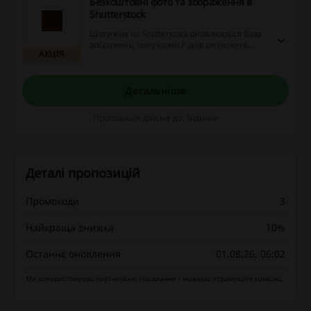
Безкоштовні фото та зображення в
Shutterstock
Щотижня на Shutterstock оновлюється база
зображень, тому кожні 7 днів ви можете
АКЦІЯ
скачати нову графіку абсолютно
безкоштовно!
Детальніше
Пропозиція дійсна до: Відміни
Деталі пропозицій
Промокоди
3
Найкраща знижка
10%
Останнє оновлення
01.08.26, 06:02
Ми використовуємо партнерські посилання і можемо отримувати комісію.