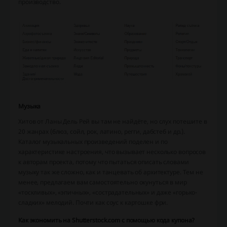
производство.
Музыка
Хитов от Ланы Дель Рей вы там не найдёте, но слух потешите в
20 жанрах (блюз, сойл, рок, латино, регги, дабстеб и др.).
Каталог музыкальных произведений поделен и по
характеристике настроения, что вызывает несколько вопросов
к авторам проекта, потому что пытаться описать словами
музыку так же сложно, как и танцевать об архитектуре. Тем не
менее, предлагаем вам самостоятельно окунуться в мир
«тоскливых», «эпичных», «сострадательных» и даже «горько-
сладких» мелодий. Почти как соус к картошке фри.
Как экономить на Shutterstock.com с помощью кода купона?