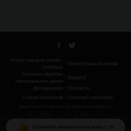
Користувацька умова -
Користувацька умова
cashback
Політика обробки
Вакансії
персональних даних
Дослідження
Контакти
Список магазинів
Категорії магазинів
Завантажте Picodi на свій мобільний пристрій
Отримайте кешбек просто зараз 1,1%
© 2010 – 2026 Picodi.com All Rights Reserved