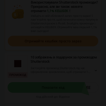
Використовували Shutterstock промокоди?
Прекрасно, але ви також можете
отримати
1,1% КЕШБЕК
!
Увійдіть в свій обліковий запис просто зараз! І
пам’ятайте про те, щоб починати кожну покупку в
Shutterstock разом з Picodi. Знайдіть промокоди і
активуйте КЕШБЕК. Отримайте ваш перший 1,1%
вже сьогодні!
Отримайте кешбек просто зараз
10 зображень в подарунок за промокодом
Shutterstock
Застосуйте промокод Shutterstock під час
оформлення замовлення, щоб отримати 10
ПРОМОКОД
зображень у подарунок!
REE
Показати код
Код дійсний до: Відміни