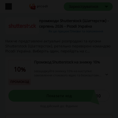
Зареєструватися
промокоди Shutterstock (Шаттерсток) -
серпень 2026 - Picodi Україна
Як це працює?
Умови та положення
Нижче представлені актуальні розпродажі та купони
Shutterstock (Шаттерсток), ретельно перевірені командою
Picodi Україна. Виберіть один, перейдіть на с...
Промокод Shutterstock на знижку 10%
10%
заощаджуйте знижку 10% на наступне
замовлення стокового відео та безкоштовної
музики, включаючи підписку Flex.
ПРОМОКОД
F10
Показати код
Код дійсний до: Відміни