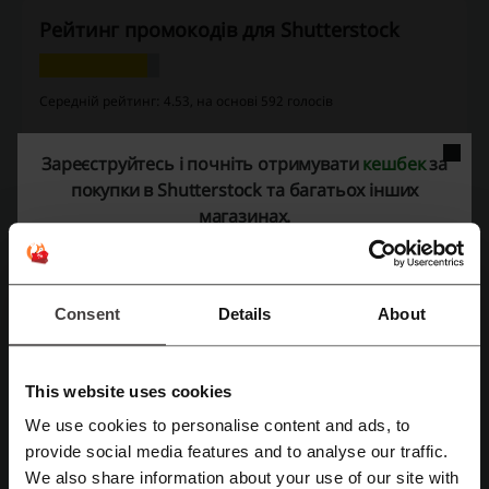
Рейтинг промокодів для Shutterstock
Середній рейтинг: 4.53, на основі 592 голосів
Контактна інформація Shutterstock:
Зареєструйтесь і почніть отримувати
кешбек
за
Shutterstock Netherlands B.V.
покупки в Shutterstock та багатьох інших
Hoogte Kadijk 391018 BE Amsterdam
магазинах.
Нидерланды
+1 646-419-4452
Shutterstock
Consent
Details
About
Переглянути схожі промокоди
This website uses cookies
Київстар
Serpstat
NordVPN
Adheart
AVG
We use cookies to personalise content and ads, to
UKLON
Liquid Web
Avast
provide social media features and to analyse our traffic.
Зареєструватися через Facebook
We also share information about your use of our site with