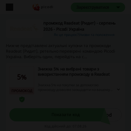
Зареєструватися
промокод Readeat (Ридит) - серпень
2026 - Picodi Україна
Як це працює?
Умови та положення
Нижче представлені актуальні купони та промокоди
Readeat (Ридит), ретельно перевірені командою Picodi
Україна. Виберіть один, перейдіть на с...
Знижка 5% на вибрані товари з
використанням промокоду в Readeat
5%
Знижка 5% на покупки за допомогою
промокоду дозволяє заощадити на вашому
ПРОМОКОД
замовленні. Використання цього коду може
бути обмежене термінами дії або умовами
застосування, тому рекомендується
перевірити деталі пропозиції перед
оформленням покупки.
kod
Показати код
Код дійсний до: 07.08.26