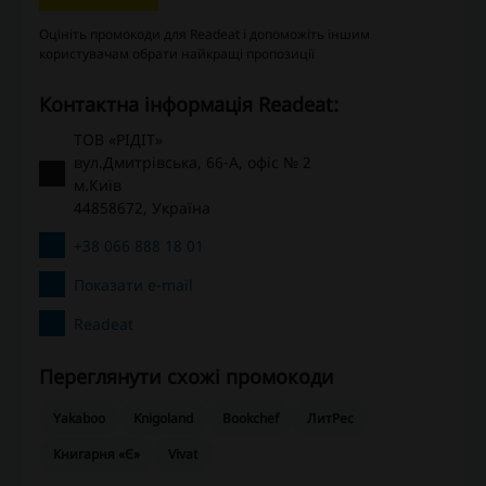
Оцініть промокоди для Readeat і допоможіть іншим
користувачам обрати найкращі пропозиції
Контактна інформація Readeat:
ТОВ «РІДІТ»
вул.Дмитрівська, 66-А, офіс № 2
м.Київ
44858672, Україна
+38 066 888 18 01
Показати e-mail
Readeat
Переглянути схожі промокоди
Yakaboo
Knigoland
Bookchef
ЛитРес
Книгарня «Є»
Vivat