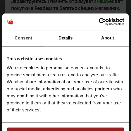
Зареєструйтесь і почніть отримувати
кешбек
за
перевищує 500 грн. Не втрачайте свій час та
покупки в Readeat та багатьох інших магазинах.
гроші, використовуйте пропозиції, знижки та
повернення грошей від покупок зараз!
Купити зі знижкою
Пропозиція дійсна до: Відміни
Consent
Details
About
Безкоштовний самовивіз замовлень у
Readeat
Забирайте свої замовлення самостійно та не
This website uses cookies
переплачуйте при доставці!
АКЦІЯ
We use cookies to personalise content and ads, to
Зареєструватися через Facebook
provide social media features and to analyse our traffic.
Купити зі знижкою
We also share information about your use of our site with
our social media, advertising and analytics partners who
Пропозиція дійсна до: Відміни
Зареєструватися через Google
may combine it with other information that you’ve
provided to them or that they’ve collected from your use
Подарункові сертифікати від Readeat
Зареєструватися за допомогою електронної пошти
of their services.
Купуйте подарункову картку на суму від 200
грн до 2500 грн та подаруйте рідним та
АКЦІЯ
близьким можливість самостійно вибрати