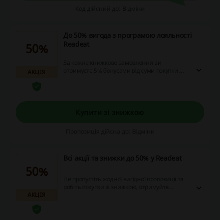
Код дійсний до: Відміни
До 50% вигода з програмою лояльності
Readeat
50%
За кожне книжкове замовлення ви
отримуєте 5% бонусами від суми покупки.
АКЦІЯ
Бонусами можна оплатити 50% вартості
замовлення.
Купити зі знижкою
Пропозиція дійсна до: Відміни
Всі акції та знижки до 50% у Readeat
50%
Не пропустіть жодної вигідної пропозиції та
робіть покупки зі знижкою, отримуйте
АКЦІЯ
подарунок до замовлення або інші бонуси!