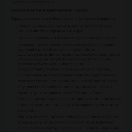
відповідає його потребам.
Способи оплати в інтернет-магазині Readeat
Серед способів оплати в Readeat пропонуються такі варіанти:
оплата банківськими картками Visa та Mastercard через
інтернет або безпосередньо у книгарні
онлайн-замовлення з повною передоплатою через LiqPay
Важливо, що при онлайн-оплаті можуть бути нараховані
додаткові комісії, які при поверненні коштів не
відшкодовуються. Для юридичних осіб можлива безготівкова
оплата, а роздрібні покупці можуть скористатися опцією
післяплати при отриманні замовлення.
Щодо доставки, Readeat співпрацює з Новою Поштою,
забезпечуючи доставку товарів у будь-яке відділення або
поштомат компанії, які розташовані по всій Україні. Також
існує опція самовивозу з книгарень, що розташовані в
Києві на вул. Антоновича та в ЖК "Комфорт Таун".
Замовлення, оформлене через інтернет, можна отримати у
книгарні протягом чотирьох днів без додаткової оплати за
зберігання.
Вартість доставки кур'єром Нової Пошти становить 95 грн
до дверей, тоді як доставка у поштомат чи до відділення
Нової Пошти обійдеться відповідно в 55 і 60 грн. Однак для