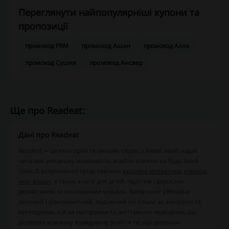
Переглянути найпопулярніші купони та
пропозиції
промокод PRM
промокод Ашан
промокод Алло
промокод Сушия
промокод Ансвер
Ще про Readeat:
Дані про Readeat
Readeat — це книгарня та онлайн-сервіс у Києві, який надає
читачам унікальну можливість знайти книжки на будь-який
смак. В асортименті представлена ​​
художня література
,
комікси
,
нон-фікшн
, а також книги для дітей, підлітків і дорослих
українською та іноземними мовами. Вибір книг у Readeat
великий і різноманітний, поділений не тільки за жанрами та
категоріями, а й за настроями та життєвими періодами, що
дозволяє кожному відвідувачу знайти те, що ідеально