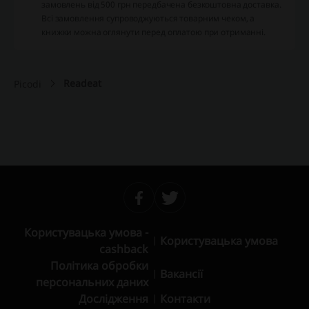
замовлень від 500 грн передбачена безкоштовна доставка.
Всі замовлення супроводжуються товарним чеком, а
книжки можна оглянути перед оплатою при отриманні.
Readeat
Picodi
Користувацька умова -
Користувацька умова
cashback
Політика обробки
Вакансії
персональних даних
Дослідження
Контакти