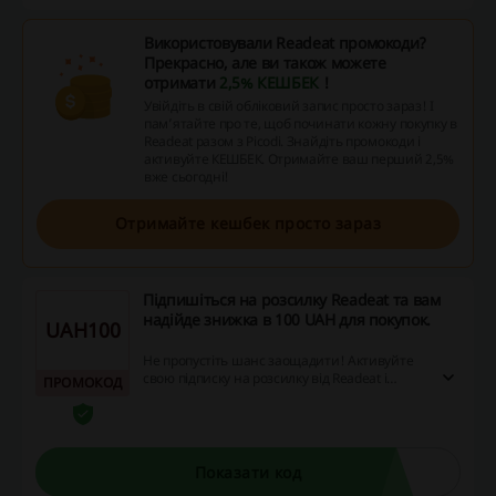
Використовували Readeat промокоди?
Прекрасно, але ви також можете
отримати
2,5% КЕШБЕК
!
Увійдіть в свій обліковий запис просто зараз! І
пам’ятайте про те, щоб починати кожну покупку в
Readeat разом з Picodi. Знайдіть промокоди і
активуйте КЕШБЕК. Отримайте ваш перший 2,5%
вже сьогодні!
Отримайте кешбек просто зараз
Підпишіться на розсилку Readeat та вам
надійде знижка в 100 UAH для покупок.
UAH100
Не пропустіть шанс заощадити! Активуйте
свою підписку на розсилку від Readeat і
ПРОМОКОД
насолоджуйтеся миттєвою знижкою в 100
UAH на ваших улюблених товарах.
Показати код