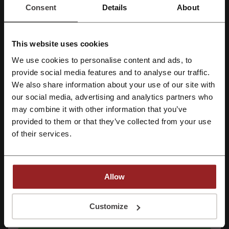
Consent
Details
About
Найкраща знижка
30%
Останнє оновлення
06.08.26, 11:56
This website uses cookies
Ми використовуємо партнерські посилання і можемо отримувати комісію.
We use cookies to personalise content and ads, to
provide social media features and to analyse our traffic.
Зареєструватися через Facebook
Рейтинг промокодів для Gorgany.com
We also share information about your use of our site with
our social media, advertising and analytics partners who
Зареєструватися через Google
may combine it with other information that you’ve
Оцініть промокоди для Gorgany.com і допоможіть іншим
provided to them or that they’ve collected from your use
користувачам обрати найкращі пропозиції
of their services.
Зареєструватися за допомогою електронної пошти
Контактна інформація Gorgany.com:
Київ, вул. Антоновича, 14
Allow
(067) 353-37-27
Показати e-mail
Реєструючись, ви підтверджуєте, що прочитали і прийняли «
Умови та
Customize
положення
» і «
Умови обробки персональних даних
».
Gorgany.com