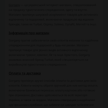
Gorgany
— це український інтернет-магазин, спеціалізований
на продажу туристичного спорядження, одягу та взуття.
Магазин пропонує широкий асортимент товарів для активного
відпочинку та подорожей, включаючи продукцію від відомих
брендів, таких як Turbat, Osprey, Salewa, Dynafit, Merrell та інші.
Інформація про магазин
Gorgany прагне забезпечити своїх клієнтів якісним та надійним
спорядженням для подорожей у будь-які умови. Магазин
пропонує товари для різних видів активного відпочинку,
включаючи трекінг, кемпінг, біг та інші. Крім того, Gorgany
розвиває власний бренд Turbat, який спеціалізується на
виробництві туристичного спорядження.
Оплата та доставка
Gorgany пропонує зручні способи оплати та доставки для своїх
клієнтів. Клієнти можуть обрати зручний для них метод оплати,
включаючи банківські перекази, оплату карткою або готівкою
при отриманні. Доставка здійснюється по всій території
України, а також за кордон. Магазин співпрацює з надійними
кур'єрськими службами, що забезпечує швидке та безпечне