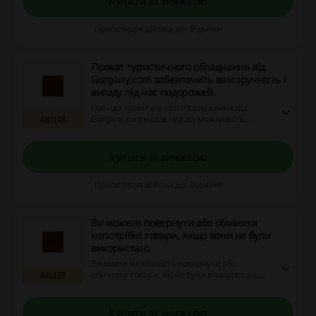
Купити зі знижкою
Пропозиція дійсна до: Відміни
Прокат туристичного обладнання від
Gorgany.com забезпечить вам зручність і
вигоду під час подорожей.
Оренда туристичного спорядження від
Gorgany.com надає чудову можливість
АКЦІЯ
зекономити на подорожах. Відкрийте для
себе вигідні акції та отримайте повернення
коштів!
Купити зі знижкою
Пропозиція дійсна до: Відміни
Ви можете повернути або обміняти
непотрібні товари, якщо вони не були
використані.
Ви маєте можливість повернути або
обміняти товари, які не були використані.
АКЦІЯ
Скористайтеся вигідними знижками та
акціями, щоб зробити покупки ще
приємнішими!
Купити зі знижкою