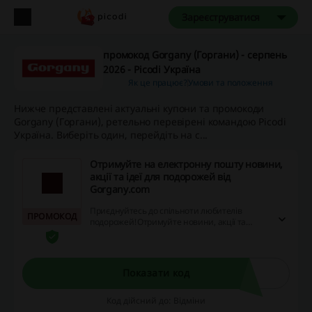
Зареєструватися
промокод Gorgany (Горгани) - серпень
2026 - Picodi Україна
Як це працює?
Умови та положення
Нижче представлені актуальні купони та промокоди
Gorgany (Горгани), ретельно перевірені командою Picodi
Україна. Виберіть один, перейдіть на с...
Отримуйте на електронну пошту новини,
акції та ідеї для подорожей від
Gorgany.com
Приєднуйтесь до спільноти любителів
ПРОМОКОД
подорожей!Отримуйте новини, акції та
кращі ідеї для вашої наступної подорожі та
заощаджуйте з кожною покупкою!
Показати код
Код дійсний до: Відміни