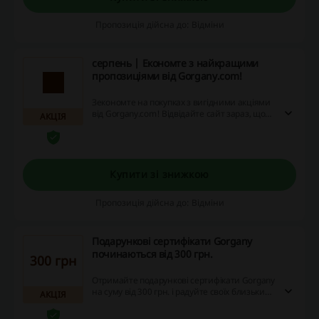
Пропозиція дійсна до: Відміни
серпень | Економте з найкращими
пропозиціями від Gorgany.com!
Зекономте на покупках з вигідними акціями
від Gorgany.com! Відвідайте сайт зараз, щоб
АКЦІЯ
використати можливості знижок та кешбеку!
Купити зі знижкою
Пропозиція дійсна до: Відміни
Подарункові сертифікати Gorgany
починаються від 300 грн.
300 грн
Отримайте подарункові сертифікати Gorgany
на суму від 300 грн. і радуйте своїх близьких
АКЦІЯ
приємними сюрпризами. Не пропустіть
можливість заощадити, купуючи зі