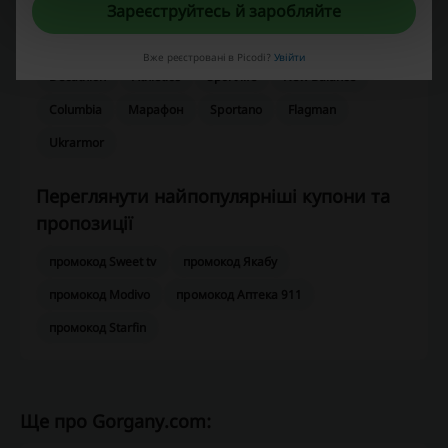
Зареєструйтесь й заробляйте
Переглянути схожі промокоди
Вже реєстровані в Picodi?
Увійти
Decathlon
Athletics
Sport life
New Balance
Columbia
Марафон
Sportano
Flagman
Ukrarmor
Переглянути найпопулярніші купони та
пропозиції
промокод Sweet tv
промокод Якабу
промокод Modivo
промокод Аптека 911
промокод Starfin
Ще про Gorgany.com: