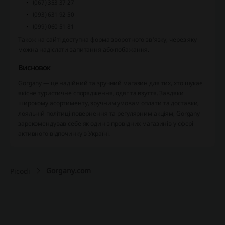
(067) 353 37 27
(093) 631 92 50
(099) 060 51 81
Також на сайті доступна форма зворотного зв'язку, через яку
можна надіслати запитання або побажання.
Висновок
Gorgany — це надійний та зручний магазин для тих, хто шукає
якісне туристичне спорядження, одяг та взуття. Завдяки
широкому асортименту, зручним умовам оплати та доставки,
лояльній політиці повернення та регулярним акціям, Gorgany
зарекомендував себе як один з провідних магазинів у сфері
активного відпочинку в Україні.
Gorgany.com
Picodi