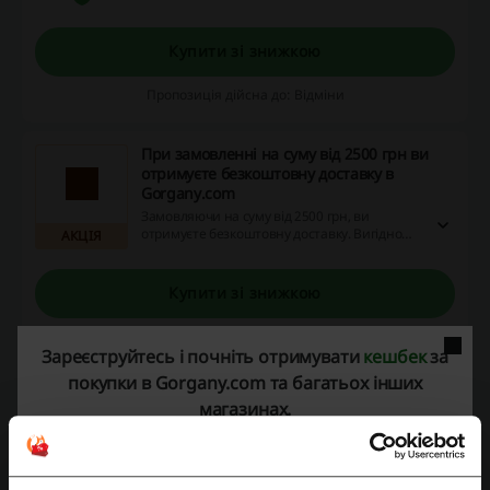
знижками!
Купити зі знижкою
Пропозиція дійсна до: Відміни
При замовленні на суму від 2500 грн ви
отримуєте безкоштовну доставку в
Gorgany.com
Замовляючи на суму від 2500 грн, ви
отримуєте безкоштовну доставку. Вигідно
АКЦІЯ
купуйте онлайн та економте ще більше!
Купити зі знижкою
Пропозиція дійсна до: Відміни
Зареєструйтесь і почніть отримувати
кешбек
за
покупки в Gorgany.com та багатьох інших
магазинах.
Деталі пропозицій
Промокоди
1