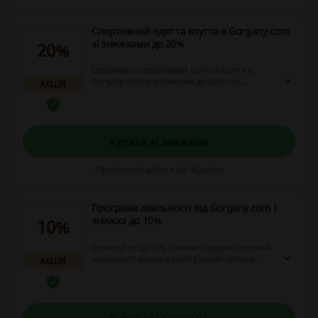
Спортивний одяг та взуття в Gorgany.com
зі знижками до 20%
20%
Отримайте спортивний одяг та взуття в
Gorgany.com зі знижками до 20%! Не
АКЦІЯ
витрачайте час, скористайтеся можливістю
зекономити прямо зараз!
Купити зі знижкою
Пропозиція дійсна до: Відміни
Програма лояльності від Gorgany.com |
знижка до 10%
10%
Отримуйте до 10% знижки завдяки програмі
лояльності Gorgany.com! Скористайтеся
АКЦІЯ
вигідними пропозиціями та економте на
своїх покупках онлайн!