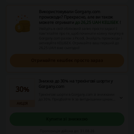
Використовували Gorgany.com
промокоди? Прекрасно, але ви також
можете отримати
до 26,25 UAH КЕШБЕК
!
Увійдіть в свій обліковий запис просто зараз! І
пам’ятайте про те, щоб починати кожну покупку в
Gorgany.com разом з Picodi. Знайдіть промокоди і
активуйте КЕШБЕК. Отримайте ваш перший до
26,25 UAH вже сьогодні!
Отримайте кешбек просто зараз
Знижка до 30% на трекінгові шорти у
Gorgany.com
30%
Трекінгові шорти в Gorgany.com зі знижками
до 30%. Придбайте їх за вигіднішими цінами
АКЦІЯ
та насолоджуйтеся комфортом під час
активного відпочинку.
Купити зі знижкою
Пропозиція дійсна до: 31.08.26