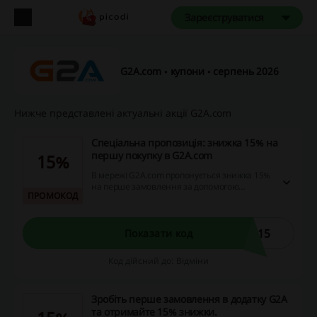
Зареєструватися
G2A.com ◦ купони ◦ серпень 2026
Нижче представлені актуальні акції G2A.com
Спеціальна пропозиція: знижка 15% на
першу покупку в G2A.com
15%
В мережі G2A.com пропонується знижка 15%
на перше замовлення за допомогою
ПРОМОКОД
спеціального промокоду. Ця акція доступна
лише для нових клієнтів і дозволяє
заощадити на першій покупці, реалізуючи
можливість вигідних покупок.
P15
Показати код
Код дійсний до: Відміни
Зробіть перше замовлення в додатку G2A
та отримайте 15% знижки.