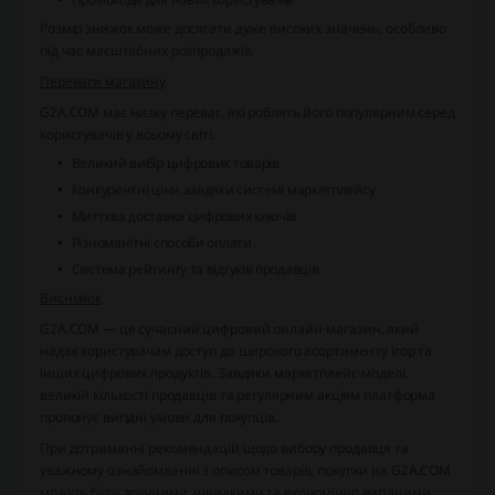
Розмір знижок може досягати дуже високих значень, особливо
під час масштабних розпродажів.
Переваги магазину
G2A.COM має низку переваг, які роблять його популярним серед
користувачів у всьому світі.
Великий вибір цифрових товарів
Конкурентні ціни завдяки системі маркетплейсу
Миттєва доставка цифрових ключів
Різноманітні способи оплати
Система рейтингу та відгуків продавців
Висновок
G2A.COM — це сучасний цифровий онлайн-магазин, який
надає користувачам доступ до широкого асортименту ігор та
інших цифрових продуктів. Завдяки маркетплейс-моделі,
великій кількості продавців та регулярним акціям платформа
пропонує вигідні умови для покупців.
При дотриманні рекомендацій щодо вибору продавця та
уважному ознайомленні з описом товарів, покупки на G2A.COM
можуть бути зручними, швидкими та економічно вигідними.