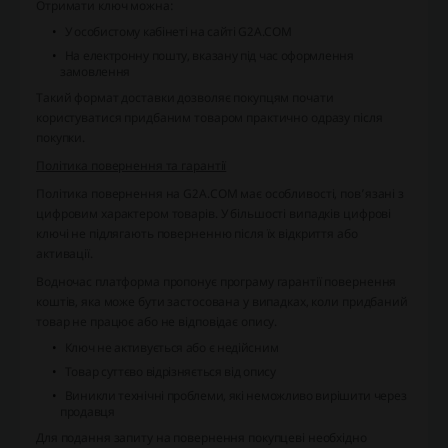
Отримати ключ можна:
У особистому кабінеті на сайті G2A.COM
На електронну пошту, вказану під час оформлення
замовлення
Такий формат доставки дозволяє покупцям почати
користуватися придбаним товаром практично одразу після
покупки.
Політика повернення та гарантії
Політика повернення на G2A.COM має особливості, пов’язані з
цифровим характером товарів. У більшості випадків цифрові
ключі не підлягають поверненню після їх відкриття або
активації.
Водночас платформа пропонує програму гарантії повернення
коштів, яка може бути застосована у випадках, коли придбаний
товар не працює або не відповідає опису.
Ключ не активується або є недійсним
Товар суттєво відрізняється від опису
Виникли технічні проблеми, які неможливо вирішити через
продавця
Для подання запиту на повернення покупцеві необхідно