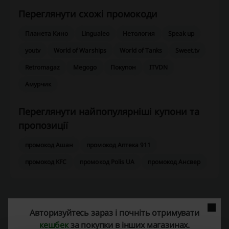
Переглянути схожі промокоди
Планета Кино
Lingualeo
Нетология
Speak up
youtv
World of Warships
World of Tanks
Sweet.tv
Retromagaz
Megogo
Покупон
ITVDN
Амурчик
Переглянути найпопулярніші купони та
пропозиції
промокод Ашан
промокод Аптека 911
промокод KFC
промокод Polis UA
промокод Ансвер
Ще про G2A.com:
Авторизуйтесь зараз і почніть отримувати
кешбек
за покупки в інших магазинах.