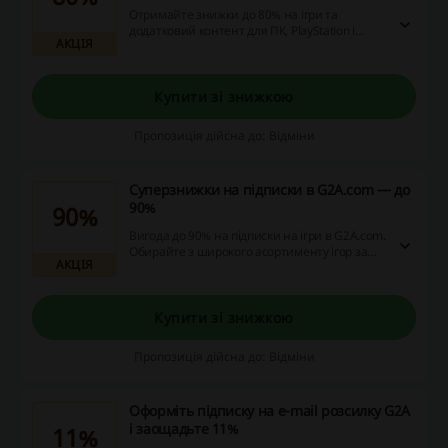
Отримайте знижки до 80% на ігри та
додатковий контент для ПК, PlayStation і
АКЦІЯ
Xbox. Пропозиція діє на широкий
асортимент продуктів.
Купити зі знижкою
Пропозиція дійсна до: Відміни
Суперзнижки на підписки в G2A.com — до
90%
90%
Вигода до 90% на підписки на ігри в G2A.com.
Обирайте з широкого асортименту ігор за
АКЦІЯ
неймовірно вигідними цінами.
Купити зі знижкою
Пропозиція дійсна до: Відміни
Оформіть підписку на e-mail розсилку G2A
і заощадьте 11%
11%