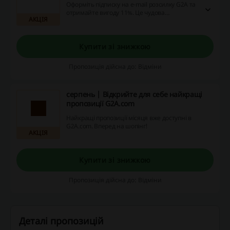
Оформіть підписку на e-mail розсилку G2A та
отримайте вигоду 11%. Це чудова
АКЦІЯ
можливість заощадити на покупках
улюблених ігор та розваг.
Купити зі знижкою
Пропозиція дійсна до: Відміни
серпень | Відкрийте для себе найкращі
пропозиції G2A.com
Найкращі пропозиції місяця вже доступні в
G2A.com. Вперед на шопінг!
АКЦІЯ
Купити зі знижкою
Пропозиція дійсна до: Відміни
Деталі пропозицій