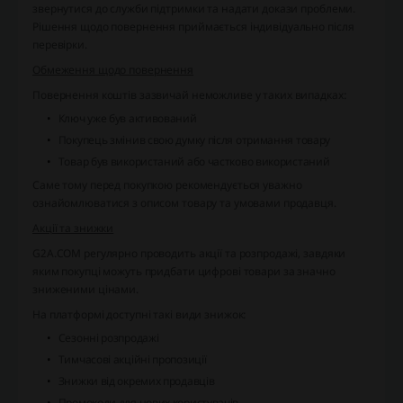
звернутися до служби підтримки та надати докази проблеми.
Рішення щодо повернення приймається індивідуально після
перевірки.
Обмеження щодо повернення
Повернення коштів зазвичай неможливе у таких випадках:
Ключ уже був активований
Покупець змінив свою думку після отримання товару
Товар був використаний або частково використаний
Саме тому перед покупкою рекомендується уважно
ознайомлюватися з описом товару та умовами продавця.
Акції та знижки
G2A.COM регулярно проводить акції та розпродажі, завдяки
яким покупці можуть придбати цифрові товари за значно
зниженими цінами.
На платформі доступні такі види знижок:
Сезонні розпродажі
Тимчасові акційні пропозиції
Знижки від окремих продавців
Промокоди для нових користувачів