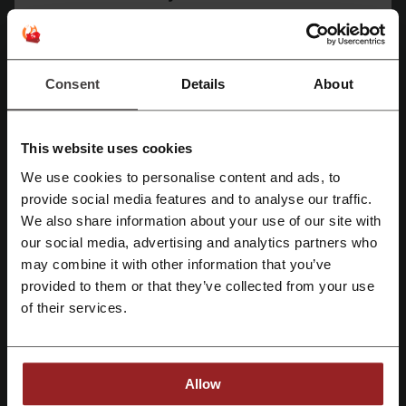
Загальна інформація про G2A.COM
G2A.COM — це міжнародна цифрова торговельна платформа,
яка працює у форматі маркетплейсу та спеціалізується на
продажу цифрових товарів. Магазин відомий у всьому світі як
Consent
Details
About
один із найбільших онлайн-майданчиків для купівлі ігор,
програмного забезпечення, подарункових карток та
різноманітних цифрових кодів активації.
This website uses cookies
Платформа G2A об’єднує продавців і покупців з різних країн,
створюючи зручне середовище для безпечних онлайн-покупок.
We use cookies to personalise content and ads, to
Магазин не є прямим продавцем більшості товарів, а виступає
Зареєструватися через Facebook
provide social media features and to analyse our traffic.
посередником між зареєстрованими продавцями та кінцевими
We also share information about your use of our site with
споживачами.
our social media, advertising and analytics partners who
Зареєструватися через Google
Завдяки такій моделі роботи покупці отримують доступ до
may combine it with other information that you’ve
широкого асортименту продукції та можливість порівнювати
ціни від різних продавців, обираючи найвигідніші пропозиції.
provided to them or that they’ve collected from your use
Зареєструватися за допомогою електронної пошти
of their services.
Асортимент товарів
На платформі G2A.COM представлений великий вибір
цифрових товарів, які охоплюють різні категорії та призначені
для користувачів з різними потребами.
Allow
Ключі для відеоігор на платформах Steam, PlayStation, Xbox,