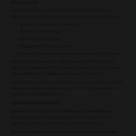
Оплата товарів
G2A.COM пропонує широкий вибір платіжних методів, що
робить сервіс доступним для користувачів з різних країн світу.
Банківські картки Visa та MasterCard
Платіжна система PayPal
Apple Pay та Google Pay
Передплачені платіжні картки
Локальні платіжні методи залежно від регіону користувача
Усі платежі здійснюються через захищені платіжні шлюзи.
Перед підтвердженням покупки користувач бачить остаточну
суму замовлення з урахуванням податків та комісій.
Рекомендується уважно перевіряти дані товару перед оплатою,
зокрема регіональні обмеження та тип платформи, для якої
призначений цифровий ключ.
Доставка цифрових товарів
Оскільки всі товари на G2A.COM мають цифровий формат,
фізична доставка не здійснюється. Після успішної оплати
покупець отримує цифровий код або ключ активації.
Доставка відбувається миттєво або протягом кількох хвилин.