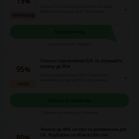
15%
Знижка 15% на перше замовлення через
мобільний додаток G2A. Пропозиція
ПРОМОКОД
доступна лише для нових користувачів.
Показати код
Код дійсний до: Відміни
Станьте підписником G2A та отримайте
знижку до 95%
95%
Станьте підписником G2A і отримуйте
економію на іграх до 95%. Спеціальна
АКЦІЯ
пропозиція діє для постійних клієнтів.
Купити зі знижкою
Пропозиція дійсна до: Відміни
Знижка до 80% на ігри та доповнення для
ПК, PlayStation та Xbox в G2A.com
80%