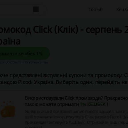
Топ-50
Кешб
мокод Click (Клік) - серпень 2
раїна
Отримати кешбек 1%
працює?
Умови та положення
че представлені актуальні купони та промокоди Cli
андою Picodi Україна. Виберіть один, перейдіть на с
Використовували Click промокоди? Прекрасно,
також можете отримати
1% КЕШБЕК
!
Увійдіть в свій обліковий запис просто зараз! І пам’ят
щоб починати кожну покупку в Click разом з Picodi. Зн
промокоди і активуйте КЕШБЕК. Отримайте ваш пер
сьогодні!