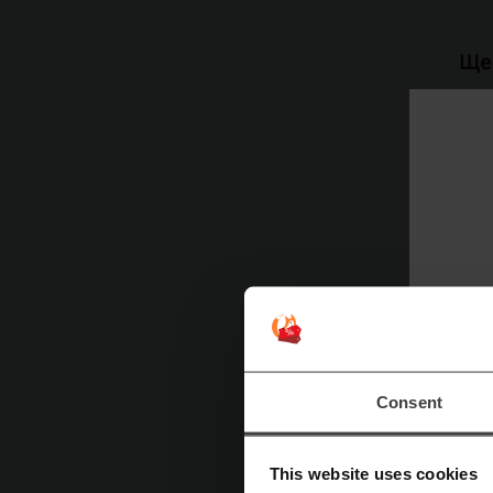
Ще 
C
т
І
с
з
л
рі
C
Consent
к
е
This website uses cookies