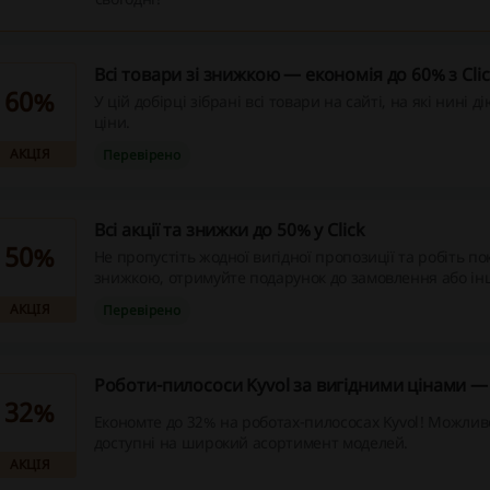
Всі товари зі знижкою — економія до 60% з Cli
60%
У цій добірці зібрані всі товари на сайті, на які нині 
ціни.
АКЦІЯ
Перевірено
Всі акції та знижки до 50% у Click
50%
Не пропустіть жодної вигідної пропозиції та робіть по
знижкою, отримуйте подарунок до замовлення або інш
АКЦІЯ
Перевірено
Роботи-пилососи Kyvol за вигідними цінами —
32%
Економте до 32% на роботах-пилососах Kyvol! Можлив
доступні на широкий асортимент моделей.
АКЦІЯ