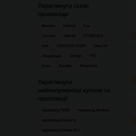
Переглянути схожі
промокоди
Венкон
Foxtrot
F.ua
Cecotec
Lifecell
STOREinUA
Avic
SAMSUNG SHOP
Skay.UA
Эльдорадо
Цитрус
КТС
Алло
Rozetka
Pixophone
Переглянути
найпопулярніші купони та
пропозиції
промокод ТЕМУ
промокод Modivo
промокод Епіцентр
промокод Аптека 911