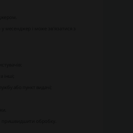
джером.
у месенджер і може зв’язатися з
истувачів:
а інші;
ужбу або пункт видачі;
ки.
 і пришвидшити обробку.