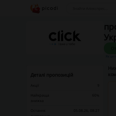
Пошук
про
Ук
Як це 
Ниж
ком
Деталі пропозицій
Акції
9
Найкраща
60%
знижка
Останнє
05.08.26, 08:27
оновлення