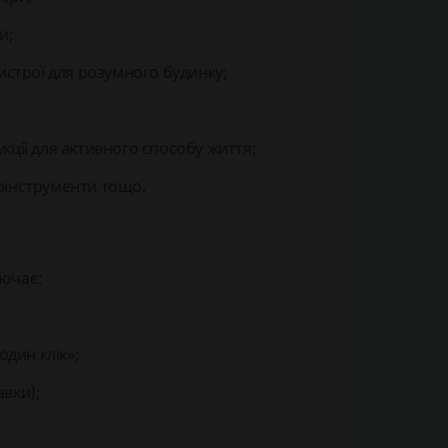
и;
истрої для розумного будинку;
ції для активного способу життя;
оінструменти тощо.
ючає:
дин клік»;
авки);