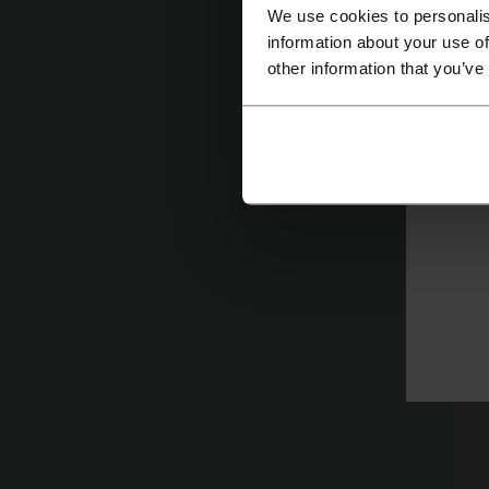
с
We use cookies to personalis
information about your use of
С
other information that you’ve
к
п
1
Cl
О