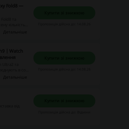
xy Fold8 —
Купити зі знижкою
 Fold8 та
Пропозиція дійсна до: 14.08.26
ену кількість
Детальніше
h9 | Watch
овлення
Купити зі знижкою
 Ultra2 та
Пропозиція дійсна до: 14.08.26
оєднують в собі
Детальніше
Купити зі знижкою
ставка від
Пропозиція дійсна до: Відміни