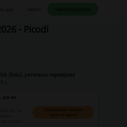
ек дня
Увійти
Зареєструватися
026 - Picodi
ck (Клік), ретельно перевірені
...
 але ви
Отримайте кешбек
айте про те,
просто зараз
айдіть
ший 1% вже