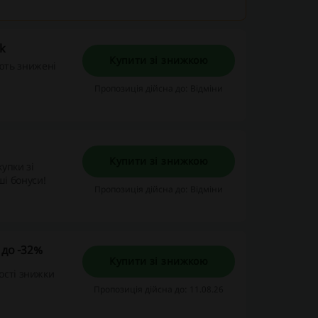
ck
Купити зі знижкою
діють знижені
Пропозиція дійсна до: Відміни
Купити зі знижкою
купки зі
і бонуси!
Пропозиція дійсна до: Відміни
 до -32%
Купити зі знижкою
ості знижки
Пропозиція дійсна до: 11.08.26