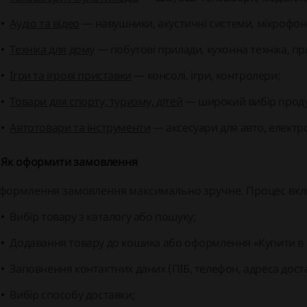
Аудіо та відео
— навушники, акустичні системи, мікрофон
Техніка для дому
— побутові прилади, кухонна техніка, пр
Ігри та ігрові приставки
— консолі, ігри, контролери;
Товари для спорту, туризму, дітей
— широкий вибір продук
Автотовари та інструменти
— аксесуари для авто, електр
. Як оформити замовлення
формлення замовлення максимально зручне. Процес вкл
Вибір товару з каталогу або пошуку;
Додавання товару до кошика або оформлення «Купити в о
Заповнення контактних даних (ПІБ, телефон, адреса дост
Вибір способу доставки;