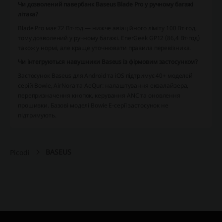
Чи дозволений павербанк Baseus Blade Pro у ручному багажі
літака?
Blade Pro має 72 Вт·год — нижче авіаційного ліміту 100 Вт·год,
тому дозволений у ручному багажі. EnerGeek GP12 (86,4 Вт·год)
також у нормі, але краще уточнювати правила перевізника.
Чи інтегруються навушники Baseus із фірмовим застосунком?
Застосунок Baseus для Android та iOS підтримує 40+ моделей
серій Bowie, AirNora та AeQur: налаштування еквалайзера,
перепризначення кнопок, керування ANC та оновлення
прошивки. Базові моделі Bowie E-серії застосунок не
підтримують.
BASEUS
Picodi