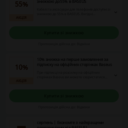
знижкою до 55% в BASEUS
55%
Кабелі та аксесуари для телефонів доступні зі
знижкою до 55% в BASEUS. Вигідні
АКЦІЯ
пропозиції включають широкий асортимент
товарів для вашого гаджета.
Купити зі знижкою
Пропозиція дійсна до: Відміни
10% знижка на перше замовлення за
підписку на офіційних сторінках Baseus
10%
При підписці на розсилку на офіційних
сторінках Baseus ви можете скористатися
АКЦІЯ
знижкою 10% на ваше перше замовлення.
Пропозиція також діє під час різних сезонних
акцій, таких як Prime Day та Autumn Sale.
Купити зі знижкою
Пропозиція дійсна до: Відміни
серпень | Економте з найкращими
пропозиціями від BASEUS!