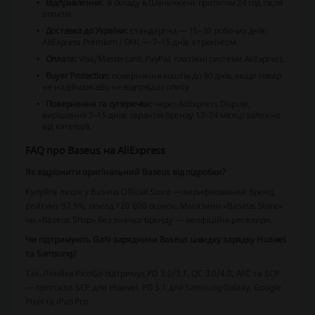
Відправлення:
зі складу в Шеньчжені, протягом 24 год після
оплати.
Доставка до України:
стандартна — 15–30 робочих днів;
AliExpress Premium / DHL — 7–15 днів з трекінгом.
Оплата:
Visa/Mastercard, PayPal, платіжні системи AliExpress.
Buyer Protection:
повернення коштів до 90 днів, якщо товар
не надійшов або не відповідає опису.
Повернення та суперечки:
через AliExpress Dispute,
вирішення 3–15 днів; гарантія бренду 12–24 місяці залежно
від категорії.
FAQ про Baseus на AliExpress
Як відрізнити оригінальний Baseus від підробки?
Купуйте лише у Baseus Official Store — верифікований бренд,
рейтинг 97,9%, понад 120 000 оцінок. Магазини «Baseus Store»
чи «Baseus Shop» без значка бренду — неофіційні реселери.
Чи підтримують GaN-зарядники Baseus швидку зарядку Huawei
та Samsung?
Так. Лінійка PicoGo підтримує PD 3.0/3.1, QC 3.0/4.0, AFC та SCP
— протокол SCP для Huawei, PD 3.1 для Samsung Galaxy, Google
Pixel та iPad Pro.