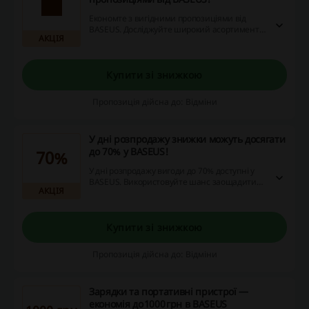
Економте з вигідними пропозиціями від
BASEUS. Досліджуйте широкий асортимент
АКЦІЯ
товарів та знайдіть вигідні знижки на
улюблені бренди.
Купити зі знижкою
Пропозиція дійсна до: Відміни
У дні розпродажу знижки можуть досягати
до 70% у BASEUS!
70%
У дні розпродажу вигоди до 70% доступні у
BASEUS. Використовуйте шанс заощадити
АКЦІЯ
на улюблених товарах.
Купити зі знижкою
Пропозиція дійсна до: Відміни
Зарядки та портативні пристрої —
економія до 1000 грн в BASEUS