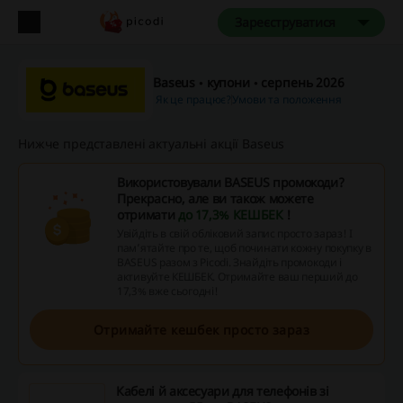
Зареєструватися
Baseus ◦ купони ◦ серпень 2026
Як це працює?
Умови та положення
Нижче представлені актуальні акції Baseus
Використовували BASEUS промокоди?
Прекрасно, але ви також можете
отримати
до 17,3% КЕШБЕК
!
Увійдіть в свій обліковий запис просто зараз! І
пам’ятайте про те, щоб починати кожну покупку в
BASEUS разом з Picodi. Знайдіть промокоди і
активуйте КЕШБЕК. Отримайте ваш перший до
17,3% вже сьогодні!
Отримайте кешбек просто зараз
Кабелі й аксесуари для телефонів зі