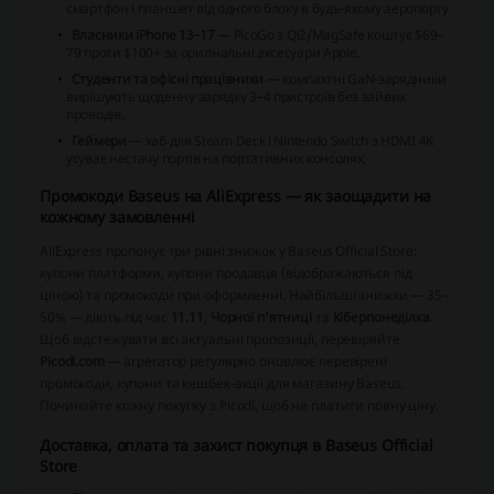
смартфон і планшет від одного блоку в будь-якому аеропорту.
Власники iPhone 13–17
— PicoGo з Qi2/MagSafe коштує $69–
79 проти $100+ за оригінальні аксесуари Apple.
Студенти та офісні працівники
— компактні GaN-зарядники
вирішують щоденну зарядку 3–4 пристроїв без зайвих
проводів.
Геймери
— хаб для Steam Deck і Nintendo Switch з HDMI 4K
усуває нестачу портів на портативних консолях.
Промокоди Baseus на AliExpress — як заощадити на
кожному замовленні
AliExpress пропонує три рівні знижок у Baseus Official Store:
купони платформи, купони продавця (відображаються під
ціною) та промокоди при оформленні. Найбільші знижки — 35–
50% — діють під час
11.11
,
Чорної п'ятниці
та
Кіберпонеділка
.
Щоб відстежувати всі актуальні пропозиції, перевіряйте
Picodi.com
— агрегатор регулярно оновлює перевірені
промокоди, купони та кешбек-акції для магазину Baseus.
Починайте кожну покупку з Picodi, щоб не платити повну ціну.
Доставка, оплата та захист покупця в Baseus Official
Store