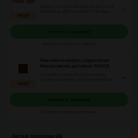
1000 грн
Зарядки та портативні пристрої доступні зі
знижкою до 1000 грн в BASEUS. Вигідна
АКЦІЯ
пропозиція дозволяє заощадити на
необхідних гаджетах.
Купити зі знижкою
Пропозиція дійсна до: Відміни
Нові клієнти можуть скористатися
безкоштовною доставкою BASEUS
Нові клієнти отримають безкоштовну
доставку замовлень. Це суттєва економія
АКЦІЯ
для тих, хто вперше здійснює покупки в
BASEUS.
Купити зі знижкою
Пропозиція дійсна до: Відміни
Деталі пропозицій