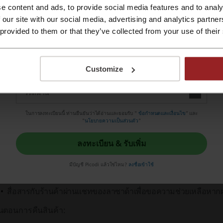
ฒนธรรมที่โดดเด่น เป็นการสร้างสีสันใหม่ที่ผสมผสานกับแฟชั่นและแบร
e content and ads, to provide social media features and to analy
ลงทะเบียนด้วย Apple ID
 our site with our social media, advertising and analytics partn
ุณภาพและนวัตกรรม
เป็นคีย์หลักของผลิตภัณฑ์ทุกชิ้นจาก
MAC Co
 provided to them or that they’ve collected from your use of their
ตรฐานสูงสุด ในขณะเดียวกันก็ใส่ใจสู่การเคารพต่อสิทธิ์ในการทด
ลงทะเบียนด้วย e-mail
หมาะสม
Customize
ารร้องเรียนและการคืนสินค้าใน Mac Cosmetics
โยบายการคืนสินค้าของ MAC Cosmetics ณ แพลตฟอร์มลาซาด้า
ในการลงทะเบียนนี้ ท่านยืนยันว่าได้อ่านและยอมรับ "
ข้อกำหนดและเงื่อนไข
” และ
"
นโยบายความเป็นส่วนตัว
"
ระยะเวลาคืนสินค้าของลาซาด้าจะเริ่มนับหลังจากวันที่ลูกค้าได้รับสิ
หยุดนักขัตฤกษ์)
ลงทะเบียน & รับเพิ่ม
ในกรณีร้านค้าระบุว่าสินค้ามีประกันร้านค้า, หากลูกค้าไม่ได้ย
มีบัญชี Picodi แล้วใช่ไหม?
ลงชื่อเข้าใช้
ซาด้า จำเป็นต้องติดต่อร้านค้าโดยตรง
สื่อสารกับร้านค้าผ่านแชทของลาซาด้าเพื่อขอความช่วยเหลือหา
้นตอนการคืนสินค้า: