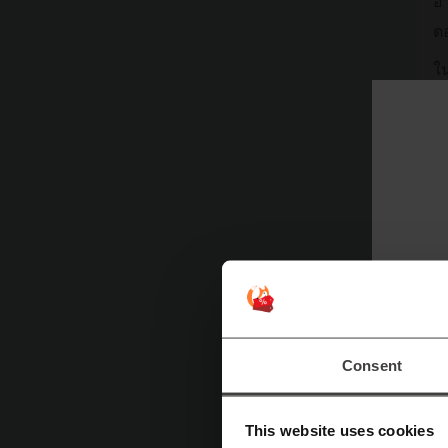
อ
ต
ใน
M
Consent
This website uses cookies
พิ