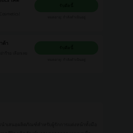
tics โค้ด
รับดีลนี้
c Cosmetics!
หมดอายุ: กำลังดำเนินอยู่
ซาด้า
รับดีลนี้
ย่ารีรอ เลือกเลย
หมดอายุ: กำลังดำเนินอยู่
รนำเสนอผลิตภัณฑ์สำหรับผู้รักการแต่งหน้าทั้งมือ