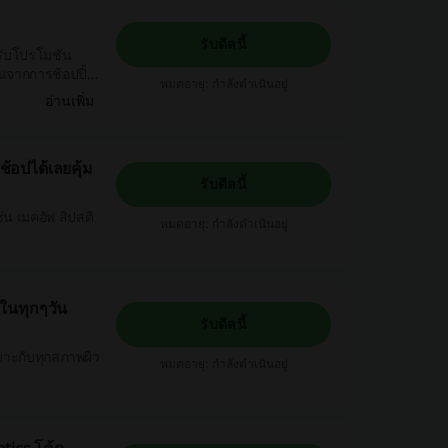
รับดีลนี้
รับโปรโมชัน
นจากการช้อปปิ้ง
หมดอายุ: กำลังดำเนินอยู่
อ่านเพิ่ม
้อปได้เลยคุ้ม
รับดีลนี้
่น เมคอัพ สิปสติ
หมดอายุ: กำลังดำเนินอยู่
ในทุกๆวัน
รับดีลนี้
าะกับทุกสภาพผิว
หมดอายุ: กำลังดำเนินอยู่