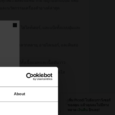
ทุกสีผิว ผลิตภัณฑ์มากมายถูกออกแบบมาเพื่อ
ละนวัตกรรมเครื่องสำอางค์ล่าสุด
, บลัชออน, ไฮไลท์เตอร์, และแป้งทั้งแบบฝุ่นและ
นื้อสัมผัสที่หลากหลาย, อายไลเนอร์, และดินสอ
ลเล็กชั่นที่มีทั้งเนื้อแมทและเนื้อมันวาว
ของครีมที่ทั้งบำรุงและปรับผิวให้ดูสดใส
ประณีตและมืออาชีพ
About
เพิ่ม Picodi ไปยังเบราว์เซอร์
ำความสะอาดแปรง
ของคุณ แล้วคุณจะไม่มีทาง
พลาด
เงินคืน
อีกเลย!
วมมือกับคนดังในวงการบันเทิงหรือจากงาน