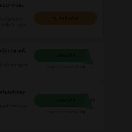
ี่ยมมาก และ
รับเงินคืนทันที
มเริ่มต้นด้วย
เพื่อรับ สูงสุด
อกช้อปของแท้
แสดงรหัส
้าที่ร่วมรายการ
หมดอายุ: กำลังดำเนินอยู่
าพร้อมส่วนลด
U75
แสดงรหัส
ลุคไหนก็เอาอยู่
หมดอายุ: กำลังดำเนินอยู่