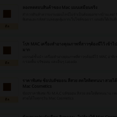
ลองทดสอบสินค้าของ Mac แบบเสมือนจริง
สำรวจสินค้าความงามออนไลน์ไม่จำเป็นต้องออกจากบ้านเลย! 
พิเศษและรหัสส่วนลดสุดคุ้มจากเว็บไซต์ของเรา แถมยังได้เงินคื
อีกด้วย ช้อปปิ้งไปกับเราตอนนี้เลย!
ดีล
โปร MAC เครื่องสำอางคุณภาพที่สาวๆต้องมีไว้ เข้าไปช
มาก
แบรนด์ชั้นนำ เครื่องสำอางคุณภาพที่สาวๆต้องมีไว้ MAC อาทิเช
ก รองพื้น บรัชออน และอื่นๆ Lazada
ดีล
ราคาพิเศษ ช้อปบลัชออน สีสวย สดใสติดทนนา สวยได้
Mac Cosmetics
ช้อปราคาพิเศษ กับ M.A.C บลัชออน สีสวย สดใสติดทนนาน เหม
สวยได้ในทุกๆวัน Mac Cosmetics
ดีล