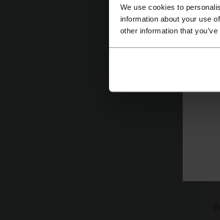
วั
We use cookies to personalis
information about your use of
ค
other information that you’ve
มา
เ
ก
น
ขั