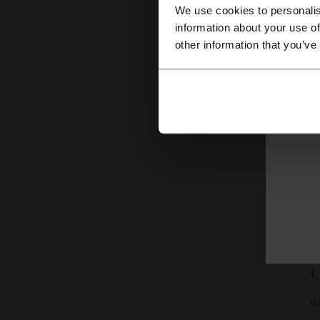
ปั
We use cookies to personalis
information about your use of
ดู
other information that you’ve
h
F
ช
F
เ
กว
โด
จะ
1.
หล