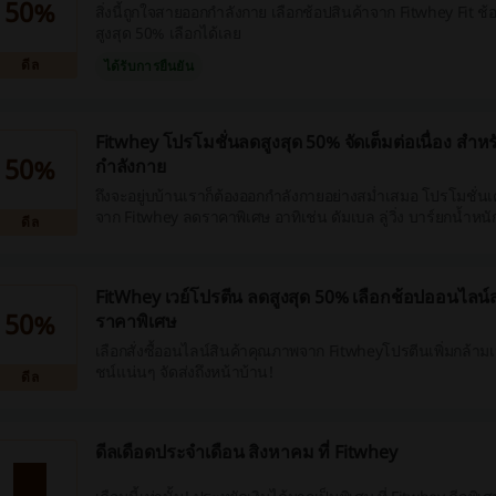
50%
สิ่งนี้ถูกใจสายออกกำลังกาย เลือกช้อปสินค้าจาก Fitwhey Fit ช้อปตอนนี้ลดราคา
สูงสุด 50% เลือกได้เลย
ดีล
ได้รับการยืนยัน
Fitwhey โปรโมชั่นลดสูงสุด 50% จัดเต็มต่อเนื่อง สำ
50%
กำลังกาย
ถึงจะอยู่บบ้านเราก็ต้องออกกำลังกายอย่างสม่ำเสมอ โปรโมชั่นเ
จาก Fitwhey ลดราคาพิเศษ อาทิเช่น ดัมเบล ลู่วิ่ง บาร์ยกน้ำหนั
ดีล
FitWhey เวย์โปรตีน ลดสูงสุด 50% เลือกช้อปออนไลน
50%
ราคาพิเศษ
เลือกสั่งซื้ออนไลน์สินค้าคุณภาพจาก Fitwheyโปรตีนเพิ่มกล้า
ชน์แน่นๆ จัดส่งถึงหน้าบ้าน!
ดีล
ดีลเดือดประจำเดือน สิงหาคม ที่ Fitwhey