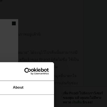
 ต้องมีคุณภาพอยู่แล้วนิ
SA โดยใน”กฏหมาย” ได้ระบุไว้โปรตีนนั้นสามารถมี
บผู้ผลิต หรือเจ้าของ Brand ผู้คิดไม่ซื่อ ใช้เป็น
ราคา ในฉลากโปรตีนที่แสดงเท่าเดิม
้งเป็นเวลามากกว่า 5 ปี และเป็นข้อมูลที่น่าตกใจ
ีนต่ำกว่าฉลากมาก) มาแล้วโดยอาศัยการเล่นกับช่อง
About
หาที่เจอ:
เพิ่ม Picodi ไปยังเบราว์เซอร์
ของคุณ แล้วคุณจะไม่มีทาง
ามฉลาก
พลาด
เงินคืน
อีกเลย!