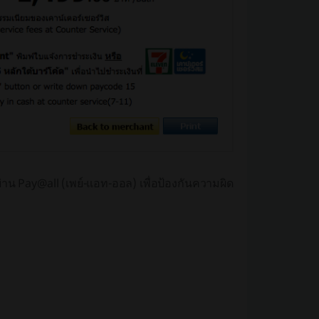
าน Pay@all (เพย์-แอท-ออล) เพื่อป้องกันความผิด