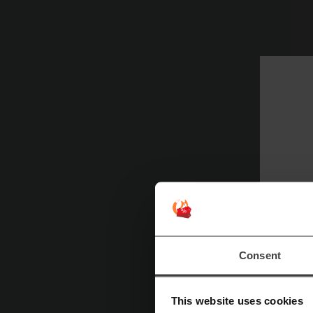
ท
I
ธุ
ปร
ข่
กร
มา
Consent
ว่
สิ
This website uses cookies