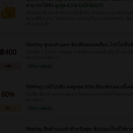
สามารถได้รับ
สูงสุด 4.5% CASHBACK
!
สมัครตอนนี้เลย! สำหรับการสั่งซื้อใดๆ ที่ Fitwhey อย่าลืมเริ่มต
ค้นหาที่นี่สำหรับ โค้ดส่วนลด และเปิดใช้งาน CASHBACK เพื่อร
ครั้งแรกวันนี้!
Fitwhey คูปองส่วนลด ช้อปฟินตลอดเดือน โปรโมชั่นอ
฿400
โปรดียืน 1 ร้านค้า Fitwhey สาดดีลแรงตลอดทั้งเดือนนี้ ก่อนช้
ช้อปได้ประหยัดกว่า
รหัส
ได้รับการยืนยัน
FitWhey เวย์โปรตีน ลดสูงสุด 60% เลือกช้อปตอนนี้เล
60%
โปรตีนเพิ่มกล้ามเน้นๆ คุณประโยชน์แน่นๆ ส่งฟรีทั่วไทย แถมมีบ
ปลายทาง!
ดีล
ได้รับการยืนยัน
Fitwhey สินค้าแนะนำสำหรับคุณ ช้อปออนไลน์ได้ราค