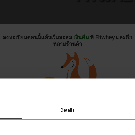
ลงทะเบียนตอนนี้แล้วเริ่มสะสม
เงินคืน
ที่ Fitwhey และอีก
ำไมต้องมี
FITWHEY PROTEIN GUARANTEE
…. อาหารเสริมจาก USA
หลายร้านค้า
NDUSTRY INSIGHT:
รกิจขายเวย์โปรตีนนั้นเป็นธุรกิจที่มีการแข่งขันสูงมากในตลาด U
ิมาณต่ำกว่าฉลากได้มากสุดถึง 10% โดยกฎหมายข้อนี้เป็นช่องโหว่ให้กั
องทางในการลดต้นทุน เพื่อทำให้สินค้าตนมีความได้เปรียบทางด้าน
ะผมได้ไปดูงานที่ USA มาต่อเนื่องทั้งหมด ณ ตอนนี้ก็มากกว่า 10 ครั
กครับ ว่ามียี่ห้อนับร้อยที่ FAIL LABEL CLAIM (ปริมาณเนื้อโปรต
Details
ลงทะเบียนโดยใช้ Facebook
างกฎหมาย 10% นี้ทำให้ผู้บริโภคตกเป็นเหยื่อนับครั้งไม่ถ้วน สรุปปัญ
นค้ายี่ห้อดังกล่าวเป็นสินค้าของแท้แต่ปริมาณโปรตีนระบุไม่ตรงต
ลงทะเบียนด้วย Google