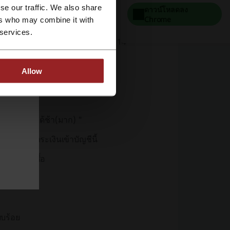
se our traffic. We also share
ดาวน์โหลดลง
Chrome
ers who may combine it with
 services.
584.1073741863.142059359199114
ริง:
Allow
วจสอบยอดได้ช้า(มาก) "
ขอปิดรับชำระเงินเข้าบัญชีนี้
 การสั่งซื้อ
ยบร้อย