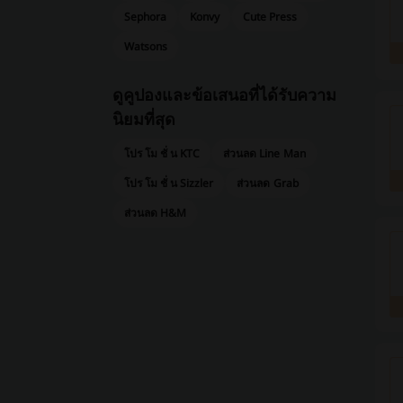
Sephora
Konvy
Cute Press
Watsons
ดูคูปองและข้อเสนอที่ได้รับความ
นิยมที่สุด
โปร โม ชั่ น KTC
ส่วนลด Line Man
โปร โม ชั่ น Sizzler
ส่วนลด Grab
ส่วนลด H&M