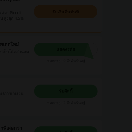
รับเงินคืนทันที
้นด้วย Picodi
ับ สูงสุด 4.5%
ัพเดตใหม่
แสดงรหัส
อปเก็บโค้ดส่วนลด
หมดอายุ: กำลังดำเนินอยู่
ย
รับดีลนี้
ริการเก็บเงิน
หมดอายุ: กำลังดำเนินอยู่
าพิเศษกว่า