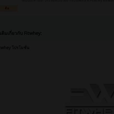
เดือนนี้เท่านั้น! ประหยัดเงินได้มากเป็นพิเศษ ที่ Fitwhey ดีลพิเ
ดีล
มเติมเกี่ยวกับ Fitwhey:
itwhey โปรโมชั่น