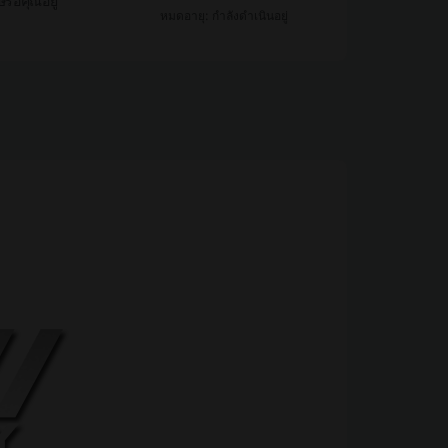
ศษรอคุณอยู่
หมดอายุ: กำลังดำเนินอยู่