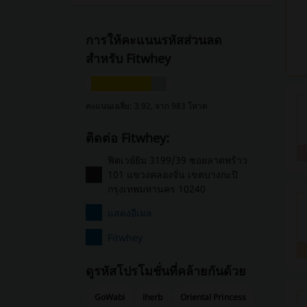
การให้คะแนนรหัสส่วนลด
สำหรับ Fitwhey
คะแนนเฉลี่ย: 3.92, จาก 983 โหวต
ติดต่อ Fitwhey:
ฟิตเวย์ยิม 3199/39 ซอยลาดพร้าว
101 แขวงคลองจั่น เขตบางกะปิ
กรุงเทพมหานคร 10240
แสดงอีเมล
Fitwhey
ดูรหัสโปรโมชั่นที่คล้ายกันด้วย
GoWabi
iherb
Oriental Princess