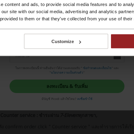
ญหาเรื่องสินค้าปลอมที่มักเป็นข้อสงสัยของมือใหม่
e content and ads, to provide social media features and to analy
ลงทะเบียนด้วย Apple ID
 our site with our social media, advertising and analytics partn
ผลการตรวจย้อนหลังตั้งแต่มีนาคม 2014 ได้ที่นี่:
 provided to them or that they’ve collected from your use of their
ttps://www.facebook.com/media/set/?set=a.655867941151
ลงทะเบียนด้วย e-mail
ITWHEY PROTEIN GUARANTEE campaign review จากลูกค้าผู้ใช้จ
Customize
่องทางการรับชำระค่าสินค้า
ITWHEY แจ้ง " ปิด " รับชำระการโอนผ่าน ธนาคารกสิกรไทย
ในการลงทะเบียนนี้ ท่านยืนยันว่าได้อ่านและยอมรับ "
ข้อกำหนดและเงื่อนไข
” และ
นื่องด้วยระบบ Time ของ ธนาคารกสิกรไทย มีปัญหาทำให้ " การตร
"
นโยบายความเป็นส่วนตัว
"
่าจะเช็คยอดเงิน กว่าลูกค้าจะได้รับสินค้าอาจใช้เวลาเป็นสัปดาห์ จึง
ลงทะเบียน & รับเพิ่ม
ยลูกค้าสามารถชำระเงินช่องทางอื่น ในหน้าสุดท้ายหลังการ confirm
มีบัญชี Picodi แล้วใช่ไหม?
ลงชื่อเข้าใช้
มี Payment option แบบต่างๆให้เลือกดังนี้ครับ
 Counter service :
ชำระผ่าน
7
-
Eleven
ทุกสาขา
,
ัง confirm order click " Counter service " และทำรายการให้เรี