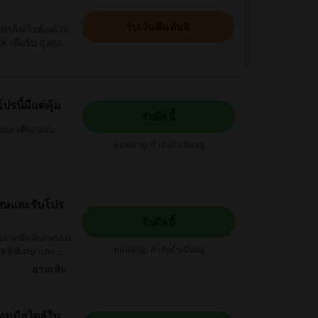
รับเงินคืนทันที
่าลืมเริ่มต้นด้วย
เพื่อรับ สูงสุด
นี้มีแต่คุ้ม
รับดีลนี้
ของ เตียงนอน
หมดอายุ: กำลังดำเนินอยู่
ิเศษและรับโปร
รับดีลนี้
พลาดดีลพิเศษก่อน
หมดอายุ: กำลังดำเนินอยู่
ิทธิพิเศษ และ
อ่านเพิ่ม
เทมมีสไตล์ใน