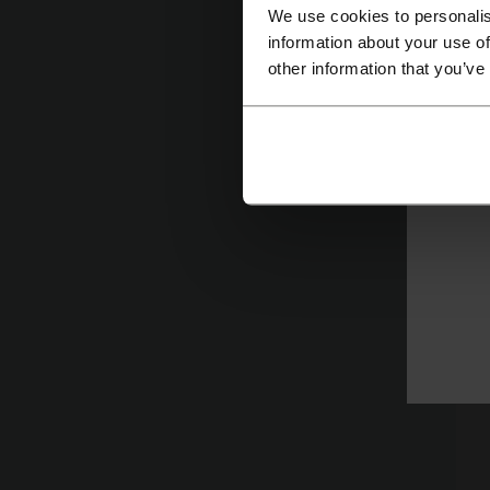
Fi
We use cookies to personalis
information about your use of
ก
other information that you’ve
ต
ร่
ว
น