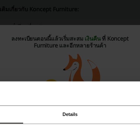
มเติมเกี่ยวกับ Koncept Furniture:
้อมูลทั่วไปเกี่ยวกับ Koncept Furniture
ลงทะเบียนตอนนี้แล้วเริ่มสะสม
เงินคืน
ที่ Koncept
oncept Furniture
เป็นร้านขายเฟอร์นิเจอร์ที่มีชื่อเสียง พร้อม
Furniture และอีกหลายร้านค้า
้วยรูปแบบที่หลากหลายสไตล์
เพื่อเป็นตัวคุณ
และสะท้อนความเป็นตัวต
านล่างนี้คือหมวดหมู่สินค้าที่ทางร้าน
Koncept Furniture
มีให้เลือก
ห้องนอน:
ชุดห้องนอน, เตียง, ตู้เสื้อผ้า, โต๊ะเครื่องแป้ง, กระจก, แล
ห้องนั่งเล่น:
โซฟา, ตู้วางทีวี, ชั้นวางของ, และเก้าอี้พักผ่อน
ห้องทำงาน:
โต๊ะทำงาน, ชั้นวางหนังสือ, เก้าอี้สำนักงาน, และโต๊ะ
ห้องทานอาหาร:
ชุดทานอาหาร, โต๊ะอาหาร, และเก้าอี้ทานอาหาร
Details
ลงทะเบียนโดยใช้ Facebook
ห้องครัว:
ตู้และชุดห้องครัว
ลงทะเบียนด้วย Google
่งไปกว่านั้น คุณยังสามารถเลือกโปรโมชั่นและคอลเล็คชั่นใหม่ ๆ จ