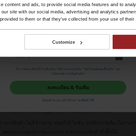
t-in
, รวมถึงสินค้า
Disney Home
ได้อีกด้วย
e content and ads, to provide social media features and to analy
ลงทะเบียนด้วย Apple ID
 our site with our social media, advertising and analytics partn
ารบริการ:
 provided to them or that they’ve collected from your use of their
การจัดส่งและติดตั้งเฟอร์นิเจอร์ที่ทางร้านให้บริการครบวงจร
ลงทะเบียนด้วย e-mail
การบริการลูกค้าอย่างเอาใจใส่
Customize
ติดต่อสอบถามได้ทาง
LINE: @koncept
ิดตามข่าวสารโปรโมชั่นล่าสุดและกระแสเฟอร์นิเจอร์แฟชั่นได้จาก
ในการลงทะเบียนนี้ ท่านยืนยันว่าได้อ่านและยอมรับ "
ข้อกำหนดและเงื่อนไข
” และ
วมเป็นส่วนหนึ่งกับเรา และตกแต่งบ้านของคุณให้สะดุดตาวันนี้!
"
นโยบายความเป็นส่วนตัว
"
ิธีการคืนสินค้าที่ซื้อจาก Koncept Furniture คืออย่างไ
ลงทะเบียน & รับเพิ่ม
โยบายการยกเลิกคำสั่งซื้อและการคืนสินค้าของ Koncept Furnitur
มีบัญชี Picodi แล้วใช่ไหม?
ลงชื่อเข้าใช้
การยกเลิกคำสั่งซื้อ
ก่อน
ได้รับการยืนยันจากเจ้าหน้าที่
หากสินค้า
ไม่มีจำหน่าย, หมดโปรโมชั่น, ยกเลิกการผลิต, ไม่สามาร
www.konceptfurniture.com สามารถยกเลิกคำสั่งซื้อได้