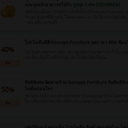
และคุณยังสามารถได้รับ
สูงสุด 1.4% CASHBACK
!
สมัครตอนนี้เลย! สำหรับการสั่งซื้อใดๆ ที่ Koncept Furniture อย
Picodi ค้นหาที่นี่สำหรับ โค้ดส่วนลด และเปิดใช้งาน CASHBACK 
1.4% ครั้งแรกวันนี้!
โปรโมชันดีดี Koncept Furniture ลดราคา 40% ช้อปโปร
40%
โปรโมชัน ลดราคา 40% เช่น ชุดโต๊ะทานอาหาร เก้าอี้ ชั้นวาง
และอื่นๆ ช็อปโปรนี้มีแต่คุ้ม เข้าไปเลือกช็อปได้เลย
ดีล
สิทธิพิเศษ ติดตามร้าน Koncept Furniture รับสิทธิพ
50%
โมชั่นก่อนใคร
ช้อปออนไลน์ Koncept Furniture ส่วนลดสูงสุด 50% ไม่อยาก
ใคร เพียงสมัครสมาชิก เพื่อรับทราบจดหมายหมายข่าว และรับส
ดีล
ส่วนลดก่อนใคร
เฟอร์นิเจอร์ คอนเซ็ป โปรโมชั่น สินค้าตกแต่งบ้าน ไอ