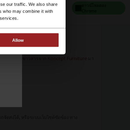
se our traffic. We also share
ดาวน์โหลดลง
Chrome
ers who may combine it with
 services.
Allow
การ
สมัครรับข่าวสารจาก Koncept Furniture
มา
ร?
e
ถจัดส่งได้, หรือระบบเว็บไซต์ขัดข้อง
ทาง