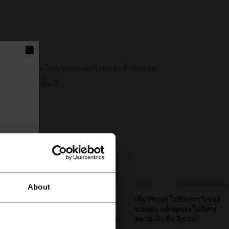
ให้คำแนะนำแก่คุณในการตกแต่งบ้านและสำนักงาน
นได้อย่างเต็มที่
สรร:
ะที่นอน
ประชุม
About
เพิ่ม Picodi ไปยังเบราว์เซอร์
ของคุณ แล้วคุณจะไม่มีทาง
าก
Koncept Play
,
Koncept Life
, และ
Koncept
พลาด
เงินคืน
อีกเลย!