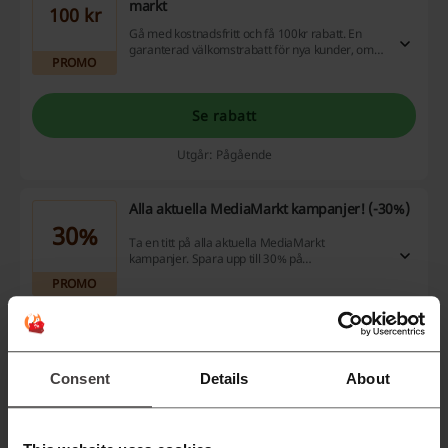
markt
100 kr
Gå med kostnadsfritt och få 100kr rabatt. En
garanterad välkomstrabatt för nya kunder, om
PROMO
du behöver något nytt.
Se rabatt
Utgår: Pågående
Alla aktuella MediaMarkt kampanjer! (-30%)
30%
Ta en titt på alla aktuella MediaMarkt
kampanjer. Spara upp till 30% på
hushållsprodukter, hemelektronik och mycket
PROMO
mer.
Se rabatt
Utgår: Pågående
Consent
Details
About
Fri frakt vid köp över 500 kr hos MediaMarkt