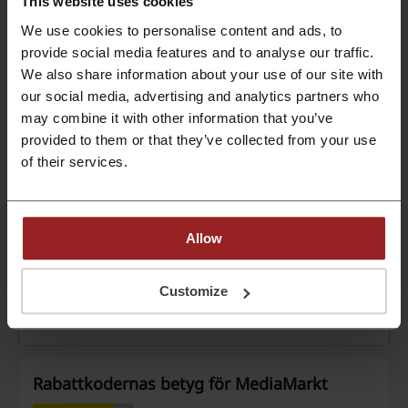
This website uses cookies
Leverans med Postnord blir gratis vid köp över 500 kr.
We use cookies to personalise content and ads, to
PROMO
provide social media features and to analyse our traffic.
We also share information about your use of our site with
our social media, advertising and analytics partners who
Se rabatt
may combine it with other information that you’ve
Utgår: Pågående
provided to them or that they’ve collected from your use
of their services.
Detaljer om erbjudanden
Allow
Erbjudanden
6
Bästa rabatt
30%
Customize
Senast uppdaterad
2026-08-01 07:01
Rabattkodernas betyg för MediaMarkt