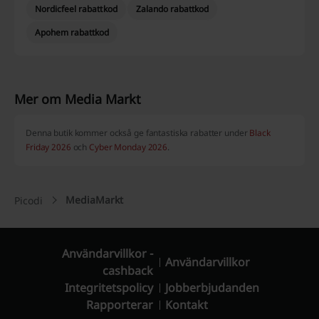
Nordicfeel rabattkod
Zalando rabattkod
Apohem rabattkod
Mer om Media Markt
Denna butik kommer också ge fantastiska rabatter under
Black
Friday 2026
och
Cyber Monday 2026
.
MediaMarkt
Picodi
Användarvillkor -
Användarvillkor
cashback
Integritetspolicy
Jobberbjudanden
Rapporterar
Kontakt