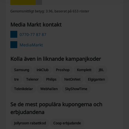
Genomsnittligt betyg: 3.96, baserat på 653 röster
Media Markt kontakt
0770-77 87 87
MediaMarkt
Kolla även in liknande kampanjkoder
Samsung
inkClub
Proshop
Komplett
JBL
tre
Telenor
Philips
NetOnNet
Elgiganten
Teknikdelar
Webhallen
SkyShowTime
Se de mest populära kupongerna och
erbjudandena
Jollyroom rabattkod
Coop erbjudande