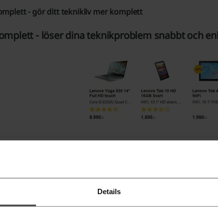
mplett - gör ditt teknikliv mer komplett
omplett - löser dina teknikproblem snabbt och enk
r du den som behöver köpa en ny PC, datorkomponenter eller
 ganska höga prisklasser och du måste spara in mycket penga
rkligen behöver. Detta gäller dock inte dig som upptäckt we
Details
pa rätt saker till rätt pris. Du kan handla allt inom teknik
h fri retur. Med hjälp av en rabattkod reduceras ordinariepri