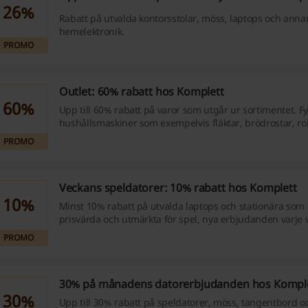
26%
Rabatt på utvalda kontorsstolar, möss, laptops och anna
hemelektronik.
PROMO
Outlet: 60% rabatt hos Komplett
60%
Upp till 60% rabatt på varor som utgår ur sortimentet. 
hushållsmaskiner som exempelvis fläktar, brödrostar, r
och mer; sortimentet och priset kan variera. Finn även d
PROMO
tillbehör Är du i behov av den senaste tekniken?
Veckans speldatorer: 10% rabatt hos Komplett
10%
Minst 10% rabatt på utvalda laptops och stationära som
prisvärda och utmärkta för spel, nya erbjudanden varje v
bedöma.
PROMO
30% på månadens datorerbjudanden hos Kompl
30%
Upp till 30% rabatt på speldatorer, möss, tangentbord oc