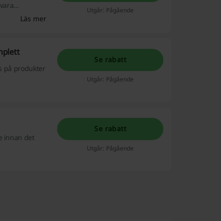
 vara
Utgår: Pågående
Läs mer
plett
Se rabatt
is på produkter
Utgår: Pågående
Se rabatt
e innan det
Utgår: Pågående