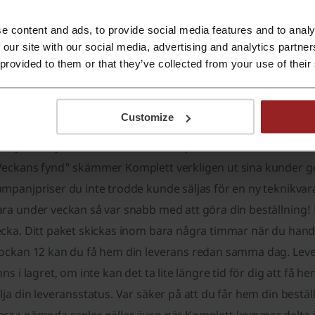
 kan fynda det allra mesta inom datorer, ljud & bild, foto & v
e content and ads, to provide social media features and to analy
amt skönhet. Deras kategorier innehåller produkter från v
 our site with our social media, advertising and analytics partn
ple och Microsoft som du kan köpa till lägre pris än vanligt
 provided to them or that they’ve collected from your use of their
t presentkort från Komplett om du har svårt att veta vad du 
öm inte att använda en rabattkod för att få ett ännu mer gene
Customize
tt besöka deras hemsida ofta då de har ständigt nya kampanj
torfynd. Välj och vraka mellan teknikprodukter du inte trod
Veckans fynd" skämmer Komplett verkligen ut sina kunder ge
mpanjpriser du inte trodde kunde säljas för en ny teknikvar
ara under veckan så var snabb med att göra din beställning!
ecka. Ditt paket skickas inom bara några timmar när du han
lockan 12 kan du få hem din leverans redan samma dag. Lev
nns i lagret, om inte kan det ta lite längre tid för dig att få h
lja din leveransstatus. Var säker på att du får hem din best