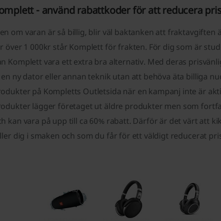
omplett - använd rabattkoder för att reducera pri
n om varan är så billig, blir väl baktanken att fraktavgiften
r över 1 000kr står Komplett för frakten. För dig som är st
an Komplett vara ett extra bra alternativ. Med deras prisvä
 en ny dator eller annan teknik utan att behöva äta billiga nu
rodukter på Kompletts Outletsida när en kampanj inte är akt
odukter lägger företaget ut äldre produkter men som fortfar
h kan vara på upp till ca 60% rabatt. Därför är det värt att k
ller dig i smaken och som du får för ett väldigt reducerat pri