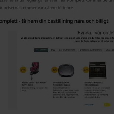
essa nämnda regler gäller även när Komplett kommer delta 
är priserna kommer vara ännu billigare.
omplett - få hem din beställning nära och billigt