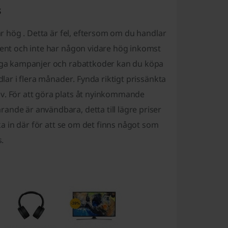
s
 är hög . Detta är fel, eftersom om du handlar
udent och inte har någon vidare hög inkomst
nliga kampanjer och rabattkoder kan du köpa
dlar i flera månader. Fynda riktigt prissänkta
iv. För att göra plats åt nyinkommande
ande är användbara, detta till lägre priser
ika in där för att se om det finns något som
s.