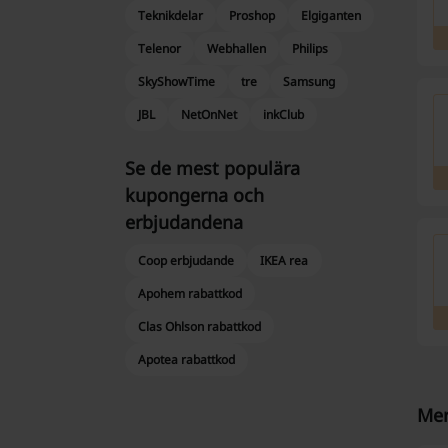
Teknikdelar
Proshop
Elgiganten
Telenor
Webhallen
Philips
SkyShowTime
tre
Samsung
JBL
NetOnNet
inkClub
Se de mest populära
kupongerna och
erbjudandena
Coop erbjudande
IKEA rea
Apohem rabattkod
Clas Ohlson rabattkod
Apotea rabattkod
Mer