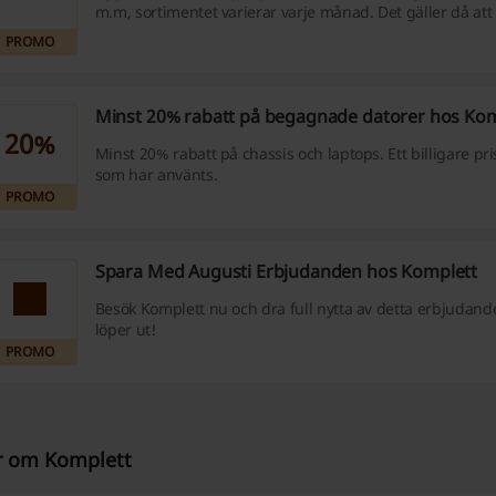
m.m, sortimentet varierar varje månad. Det gäller då att
uppdaterad i och med att teknikutvecklingen går fort.
PROMO
Minst 20% rabatt på begagnade datorer hos Kom
20%
Minst 20% rabatt på chassis och laptops. Ett billigare pr
som har använts.
PROMO
Spara Med Augusti Erbjudanden hos Komplett
Besök Komplett nu och dra full nytta av detta erbjudand
löper ut!
PROMO
 om Komplett