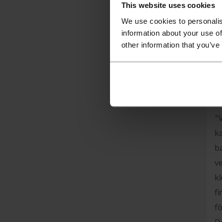
This website uses cookies
Du
We use cookies to personalis
s
information about your use of
Ap
other information that you’ve
et
Gl
a
s
"
ka
b
v
k
fi
fö