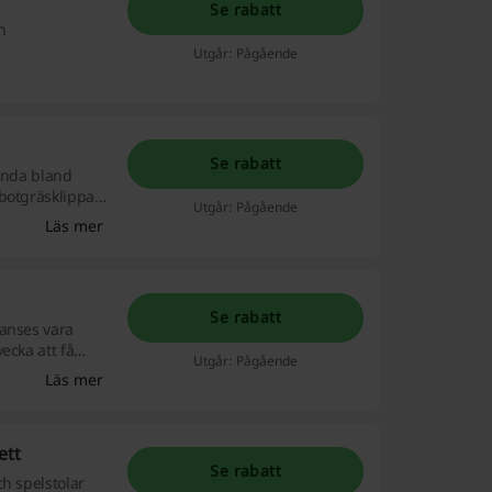
Se rabatt
n
Utgår: Pågående
Se rabatt
Fynda bland
obotgräsklippare
Utgår: Pågående
atorer och
Läs mer
Se rabatt
 anses vara
ecka att få
Utgår: Pågående
Läs mer
ett
Se rabatt
h spelstolar