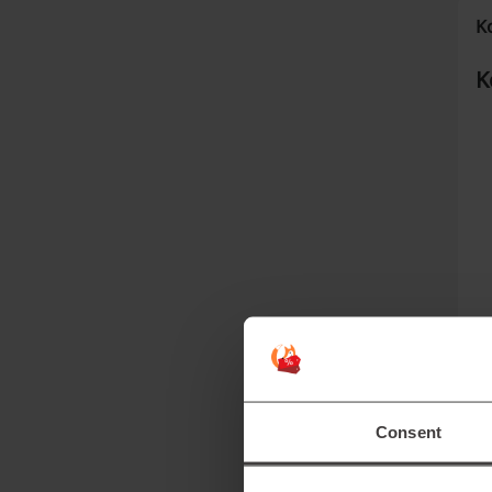
Ko
K
Ä
på
ve
Consent
kö
oc