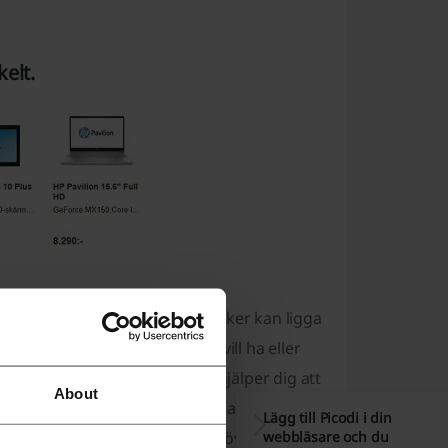
elt.
 annan elektronik? Sådana saker kan ligga
r innan du kan köpa det du vill ha eller
bbutiken Komplett. Komplett hjälper dig att
About
 hos dem och får dessutom 60 dagars öppet köp
Lägg till Picodi i din
webbläsare och du
set och du får mycket pengar över till annat.