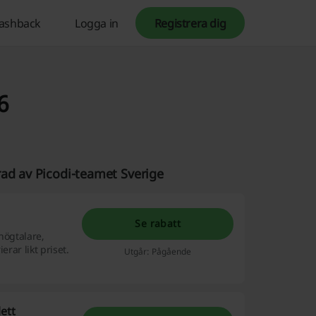
ashback
Logga in
Registrera dig
6
rad av Picodi-teamet Sverige
Se rabatt
högtalare,
rar likt priset.
Utgår: Pågående
ett