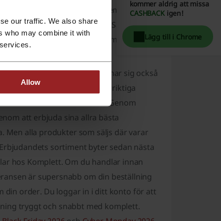
kommer aldrig att missa
ideo, telefon, spel & konsol, hem & fritid
CASHBACK
igen!
se our traffic. We also share
älkända märken som exempelvis Samsung,
ers who may combine it with
Lägg till i Chrome
vis. Därför kan det också vara smart att köpa
 services.
ska ge bort.
röst pris till Komplett. Det lönar sig också
Allow
er då du har chansen att göra riktiga
de du skulle kunna ha råd med. Genom
nom att erbjuda sina allra bästa
a. Men alla produkter som säljs där varar
 Erbjudandets sortiment byter sedan nästa
dlar hos Komplett. Om du handlar innan
eransen är supersnabb om din beställning
em din order. Du loggar in i ditt konto för att
ällning tryggt och snabbt med komplett.