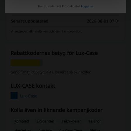
Har du redan ett Picodi-konto?
Logga in
Bästa rabatt
50%
Senast uppdaterad
2026-08-01 07:01
Vi använder affiliatelänkar och kan få en provision.
Rabattkodernas betyg för Lux-Case
Genomsnittligt betyg: 4.47, baserat på 627 röster
LUX-CASE kontakt
Lux-Case
Kolla även in liknande kampanjkoder
Komplett
Elgiganten
Teknikdelar
Telenor
NetOnNet
Proshop
SkyShowTime
Philips