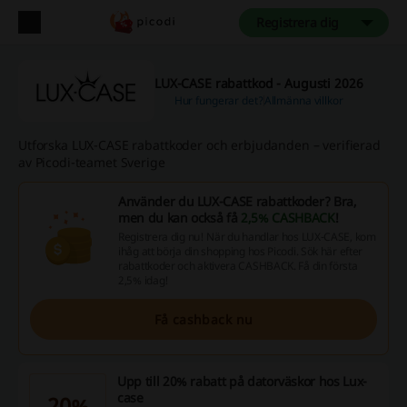
Registrera dig
LUX-CASE rabattkod - Augusti 2026
Hur fungerar det?
Allmänna villkor
Utforska LUX-CASE rabattkoder och erbjudanden – verifierad
av Picodi-teamet Sverige
Använder du LUX-CASE rabattkoder? Bra,
men du kan också få
2,5% CASHBACK
!
Registrera dig nu! När du handlar hos LUX-CASE, kom
ihåg att börja din shopping hos Picodi. Sök här efter
rabattkoder och aktivera CASHBACK. Få din första
2,5% idag!
Få cashback nu
Upp till 20% rabatt på datorväskor hos Lux-
case
20%