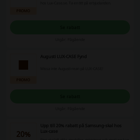
hos Lux-Case.se. Ta en titt på erbjudanden.
PROMO
Se rabatt
Utgår: Pågående
Augusti LUX-CASE Fynd
Missa inte Augusti-rean på LUX-CASE!
PROMO
Se rabatt
Utgår: Pågående
Upp till 20% rabatt på Samsung-skal hos
Lux-case
20%
Finn skal till olika modeller, mönstren och motiven kan