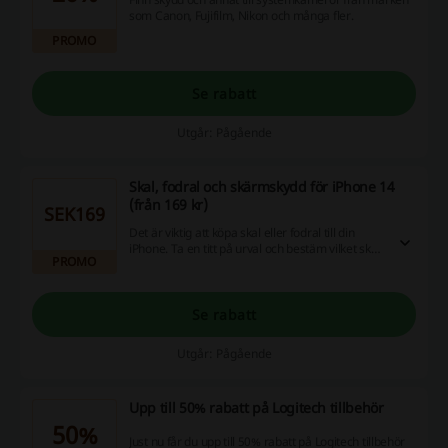
som Canon, Fujifilm, Nikon och många fler.
PROMO
Se rabatt
Utgår: Pågående
Skal, fodral och skärmskydd för iPhone 14
(från 169 kr)
SEK169
Det är viktig att köpa skal eller fodral till din
iPhone. Ta en titt på urval och bestäm vilket skal
PROMO
som passar bäst på din smartphone.
Se rabatt
Utgår: Pågående
Upp till 50% rabatt på Logitech tillbehör
50%
Just nu får du upp till 50% rabatt på Logitech tillbehör