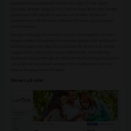
modell eller operativsystem så finns här något för alla. Apple,
Samsung, Huawei, Sony, LG, HTC, Lenovo, Asus, Nokia eller Google
spelar ingen roll. Utbudet är enormt och sträcker sig bortom
mobiltelefoner. Här finns även tillbehör för bland annat läsplattor
och Smartwatch.
Kanske är det dags att investera i ett par mini-högtalare som kan
kopplas trådlöst till mobilen och strömma Spotify under grillfesten i
sommarstugan, eller köpa till en zoomlins för att kunna ta verkligt
snygga bilder under samma typ av tillställningar. Med ständigt
pågående erbjudanden går det alltid att hitta förmånliga priser på en
rad prylar eller utnyttja en kampanj med rabattkod om man letar
efter en lämplig present till någon.
Närvaro på nätet