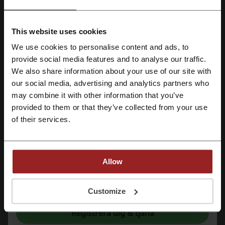
PROMO
Se rabatt
This website uses cookies
We use cookies to personalise content and ads, to
Utgår: Pågående
Skapa konto med Facebook
provide social media features and to analyse our traffic.
We also share information about your use of our site with
Gratis frakt Lux-case (vid frakt över 199 kr)
our social media, advertising and analytics partners who
Skapa konto med Google
may combine it with other information that you’ve
Fri frakt när köpet är mer än 199 kr.
provided to them or that they’ve collected from your use
Registrera med e-post
PROMO
of their services.
Se rabatt
Allow
Utgår: Pågående
Genom registrering bekräftar du att du har läst och godkänt "
Användarvillkor
”
och "
Integritetspolicy.
"
Customize
Detaljer om erbjudanden
Registrera dig & tjäna
Erbjudanden
14