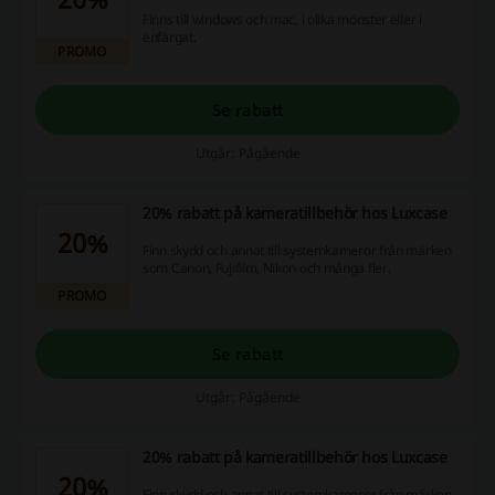
Finns till windows och mac, i olika mönster eller i
enfärgat.
PROMO
Se rabatt
Utgår: Pågående
20% rabatt på kameratillbehör hos Luxcase
20%
Finn skydd och annat till systemkameror från märken
som Canon, Fujifilm, Nikon och många fler.
PROMO
Se rabatt
Utgår: Pågående
20% rabatt på kameratillbehör hos Luxcase
20%
Finn skydd och annat till systemkameror från märken