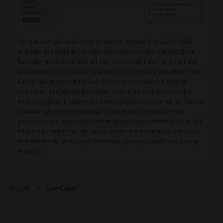
För den som gärna vill ta del av mer än det som finns i LUX-CASE
webbutik ges möjlighet att följa dem i social medier där Facebook
kan rekommenderas. Och vill man ha löpande information går det
att prenumerera på deras nyhetsbrev med nyttigt innehåll som både
kan ge tips om nya prylar som tillkommit i sortimentet, samt ge
inspiration till något att komplettera den egna mobilen med eller
köpa som gåva till någon vars födelsedag väntar runt hörnet. Oavsett
ändamål går det att hitta något för både den teknikgalna eller
personen som kanske inte kommit igång med att använda sin mobil
till särskilt mycket mer än samtal. Varför inte exempelvis överraska
mor och far på deras dagar med en kul gadget som de kan lära sig
använda.
Lux-Case
Picodi