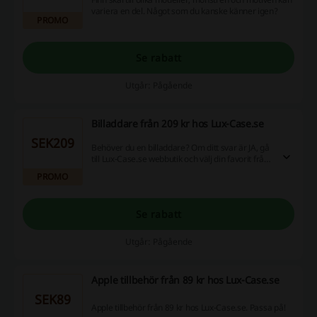
variera en del. Något som du kanske känner igen?
PROMO
Se rabatt
Utgår: Pågående
Billaddare från 209 kr hos Lux-Case.se
SEK209
Behöver du en billaddare? Om ditt svar är JA, gå
till Lux-Case.se webbutik och välj din favorit från
det underbara utbudet.
PROMO
Se rabatt
Utgår: Pågående
Apple tillbehör från 89 kr hos Lux-Case.se
SEK89
Apple tillbehör från 89 kr hos Lux-Case.se. Passa på!