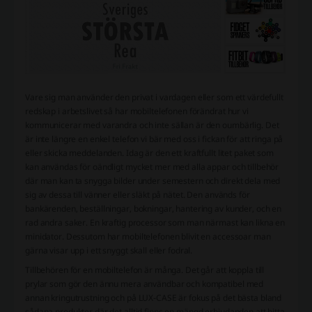
Vare sig man använder den privat i vardagen eller som ett värdefullt
redskap i arbetslivet så har mobiltelefonen förändrat hur vi
kommunicerar med varandra och inte sällan är den oumbärlig. Det
är inte längre en enkel telefon vi bär med oss i fickan för att ringa på
eller skicka meddelanden. Idag är den ett kraftfullt litet paket som
kan användas för oändligt mycket mer med alla appar och tillbehör
där man kan ta snygga bilder under semestern och direkt dela med
sig av dessa till vänner eller släkt på nätet. Den används för
bankärenden, beställningar, bokningar, hantering av kunder, och en
rad andra saker. En kraftig processor som man närmast kan likna en
minidator. Dessutom har mobiltelefonen blivit en accessoar man
gärna visar upp i ett snyggt skall eller fodral.
Tillbehören för en mobiltelefon är många. Det går att koppla till
prylar som gör den ännu mera användbar och kompatibel med
annan kringutrustning och på LUX-CASE är fokus på det bästa bland
sådana produkter där det alltid finns en mängd erbjudanden att hitta.