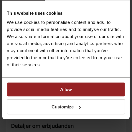
soundbar m.m. Ta en titt på outlet varor och
kolla om du kan hitta något intressant.
PROMO
This website uses cookies
We use cookies to personalise content and ads, to
Se rabatt
provide social media features and to analyse our traffic.
We also share information about your use of our site with
Utgår: Pågående
our social media, advertising and analytics partners who
may combine it with other information that you’ve
Fri frakt på hela ditt köp hos Bose
provided to them or that they’ve collected from your use
Frakten är gratis hos Bose. Gäller på alla produkter.
of their services.
PROMO
Allow
Se rabatt
Utgår: Pågående
Customize
Detaljer om erbjudanden