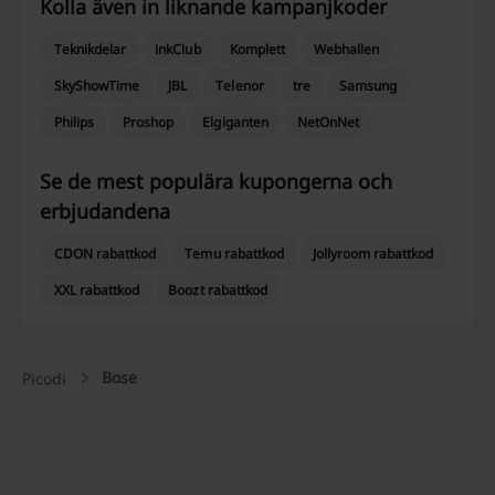
Kolla även in liknande kampanjkoder
Teknikdelar
inkClub
Komplett
Webhallen
SkyShowTime
JBL
Telenor
tre
Samsung
Philips
Proshop
Elgiganten
NetOnNet
Se de mest populära kupongerna och
erbjudandena
CDON rabattkod
Temu rabattkod
Jollyroom rabattkod
XXL rabattkod
Boozt rabattkod
Bose
Picodi