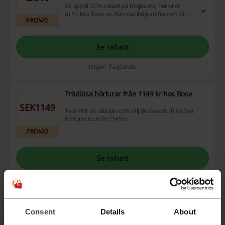
Få upp till 20% rabatt på högtalare, hörlurar
m.m. hos Bose.se. Komma ihåg att frakten blir
PROMO
gratis vid köp över 450 kronor.
Se rabatt
Utgår: Pågående
Trädlösa hörlurar från 1149 kr hos Bose
SEK1149
Ta en titt på utbudet och välj din favorit. Trädlösa
hörlurar nu från 1149 kr.
PROMO
Se rabatt
Utgår: Pågående
Bose outlet - spara upp till 30 %
Consent
Details
About
30%
Spara upp till 30% på hörlurar, högtalare,