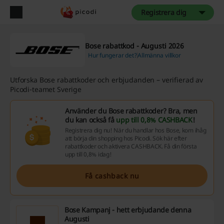
Registrera dig
Bose rabattkod - Augusti 2026
Hur fungerar det?
Allmänna villkor
Utforska Bose rabattkoder och erbjudanden – verifierad av
Picodi-teamet Sverige
Använder du Bose rabattkoder? Bra, men
du kan också få
upp till 0,8% CASHBACK
!
Registrera dig nu! När du handlar hos Bose, kom ihåg
att börja din shopping hos Picodi. Sök här efter
rabattkoder och aktivera CASHBACK. Få din första
upp till 0,8% idag!
Få cashback nu
Bose Kampanj - hett erbjudande denna
Augusti