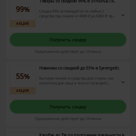
Товары со скидкой 99% в SYNERGETIC
99%
Скидка 99% активируется на любые 2
средства при заказе от 4000 ₽ до 5000 ₽, при
заказе больше 5000 ₽ — на любые 3
АКЦИЯ
средства из списка.
Получить скидку
Предложение действует до: Отмены
Новинки со скидкой до 55% в Synergetic
55%
Бытовую химию и средства для стирки, эко-
косметику для лица и тела от Synergetic
выбирайте со скидкой до 55% из подборки
АКЦИЯ
новинок на сайте.
Получить скидку
Предложение действует до: Отмены
Кэшбэк до 7% по программе лояльности в