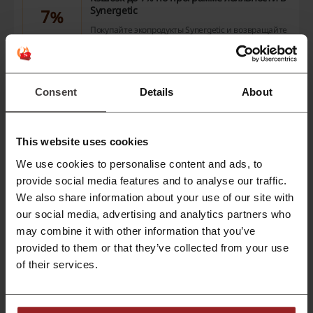
Synergetic
7%
Покупайте экопродукты Synergetic и возвращайте
до 7% от стоимости заказа.
АКЦИЯ
Получить скидку
Consent
Details
About
Предложение действует до: Отмены
This website uses cookies
Бесплатная доставка заказов в Synergetic
We use cookies to personalise content and ads, to
В зависимости от города в Synergetic
provide social media features and to analyse our traffic.
действует бесплатная доставка заказов на
We also share information about your use of our site with
сумму 2500 или 3500 ₽.
АКЦИЯ
our social media, advertising and analytics partners who
may combine it with other information that you’ve
Получить скидку
provided to them or that they’ve collected from your use
of their services.
Предложение действует до: Отмены