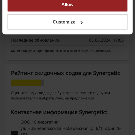
Детали сделок
Allow
Промокоды
1
Customize
Лучшая скидка
99%
Последнее обновление
05.06.2024, 17:03
Мы используем партнёрские ссылки и можем получить комиссию.
Рейтинг скидочных кодов для Synergetic
Оцените коды скидок для Synergetic и помогите другим
пользователям выбрать лучшие предложения
Контактная информация Synergetic:
ООО «Синергетик»
ул. Нижневолжская Набережная, д. 6/1, офис №
306