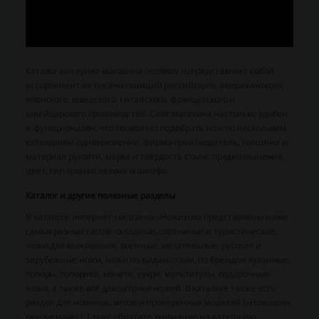
Каталог интернет-магазина nozhikov.ru представляет собой
ассортимент из тысячи позиций российского, американского,
японского, шведского, китайского, французского и
швейцарского производства. Сайт магазина настолько удобен
и функционален, что позволяет подобрать нож по нескольким
категориям одновременно: фирма-производитель, толщина и
материал рукояти, марка и твердость стали, предназначение,
цвет, тип кромки лезвия и шлифа.
Каталог и другие полезные разделы
В каталоге интернет-магазина «Ножиков» представлены ножи
самых разных типов: складные, охотничьи и туристические,
ножи для выживания, военные, метательные, русские и
зарубежные ножи, ножи по видам стали, по брендам кухонные,
топоры, топорики, мачете, кукри, мультитулы, подарочные
ножи, а также всё для заточки ножей. В каталоге также есть
раздел для новинок, хитов и проверенных моделей («Ножиков»
рекомендует). Также обратите внимание на категорию