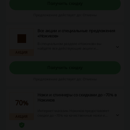
Получить скидку
Предложение действует до: Отмены
Все акции и специальные предложения
«Ножиков»
В специальном разделе «Ножиков» вы
найдёте все действующие акции и
АКЦИЯ
специальные предложения интернет-
магазина. Перейдите по ссылке и узнайте,
как сэкономить на покупке!
Получить скидку
Предложение действует до: Отмены
Ножи и спиннеры со скидками до −70% в
Ножиков
70%
Интернет-магазин Ножиков предоставляет
скидки до −70% на качественные ножи и
АКЦИЯ
спиннеры. Зайдите на сайт, чтобы
посмотреть каталог товаров, доступных по
выгодным ценам!