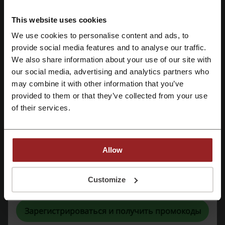
Смотрите самые популярные купоны и
предложения
This website uses cookies
промокод Store77
промокод Playstation
We use cookies to personalise content and ads, to
provide social media features and to analyse our traffic.
Зарегистрироваться через Facebook
промокод Вкусно - и точка
промокод Shopbop
We also share information about your use of our site with
промокод Oplata Info
our social media, advertising and analytics partners who
Зарегистрироваться через Google
may combine it with other information that you’ve
provided to them or that they’ve collected from your use
Зарегистрироваться с помощью e-mail
of their services.
Ещё о Ножиков:
Allow
Регистрируясь, вы подтверждаете, что прочитали и приняли
Customize
«
Пользовательское соглашение
» и «
Условия обработки персональных
данных
».
Зарегистрироваться и получить промокоды
«Кто с ножом, то и с мясом!» Nozhikov