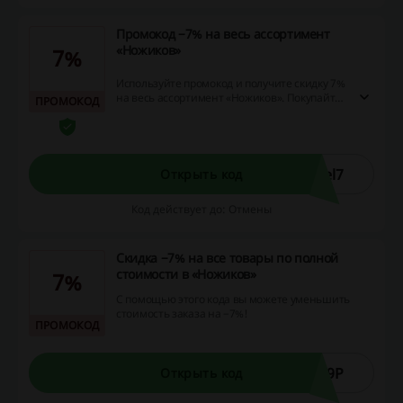
Промокод −7% на весь ассортимент
«Ножиков»
7%
Используйте промокод и получите скидку 7%
на весь ассортимент «Ножиков». Покупайте
ПРОМОКОД
складные, кухонные, спортивные и другие
виды ножей с выгодой! Промокод
суммируется с сезонными скидками и
специальными предложениями.
el7
Открыть код
Код действует до: Отмены
Скидка −7% на все товары по полной
стоимости в «Ножиков»
7%
С помощью этого кода вы можете уменьшить
стоимость заказа на −7%!
ПРОМОКОД
R9P
Открыть код