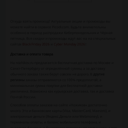
Откуда взять промокод? Актуальные акции и промокоды вы
можете найти в сервисе Picodi.com. Будьте внимательны
особенно в период распродажи Киберпонедельник и Чёрная
пятница. Все скидки и промокоды ждут вас на на специальных
сайтах
Black Friday 2026
и
Cyber Monday 2026
!
Доставка и оплата товара
На nozhikov.ru предлагается бесплатная доставка по Москве и
Санкт-Петербургу от определённой суммы, а за доставку
обычного заказа также берут совсем не дорого. В
другие
регионы
заказы отправляются со 100% предоплатой, а
минимальная сумма покупки для бесплатной доставки
увеличена. Возможна как курьерская доставка, так и доставка
Почтой России.
Способов оплаты заказов на сайте «Ножиков» достаточно
много. Это и банковские карты (Visa, MasterCard, Maestro), и
электронные деньги (Яндекс.Деньги или Webmoney), и
терминалы оплаты, и баланс мобильного телефона, и
интернет-банкинг, и банковские переводы по квитанции, а для