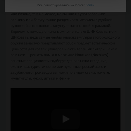
Уже регистрировались на Picodi?
Войти
Ножи давно уже перестали быть орудием для добычи мамонта
или бизона, тем не менее, не вышли из употребления:
оленину или белугу лучше разделывать лезвием с удобной
рукояткой, а шинковать капусту — заточенной керамикой.
Впрочем, с помощью ножа можно не только ШИНКовать, но и
ШИКовать, ведь самые необычные экземпляры этого холодного
оружия зачастую представляют собой предмет эстетической
ценности для коллекционеров и любителей милитари. Зачем
вам нож — решать вам, а в магазине
Ножиков (Nozhikov)
опытные специалисты подберут для вас ножи складные,
охотничьи, туристические или кухонные, российского и
зарубежного производства, ножи по видам стали, мачете,
мультитулы, кукри, штыки и финки.