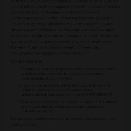
данных,необходимых для осуществления доставки, отсутствия
получателя по указанномуадресу (по любой причине) в течение
даты доставки и т.п., Компания обязуетсяприложить
достаточные усилия, чтобы получатель получил Продукцию.
Если это не удаётся, либо получатель отказывается принять
Продукцию по любойпричине, Заказ признается Сторонами
исполненным. При этом признаннаядоставленной Продукция
хранится в Салоне цветов в течение суток и в течениеэтого
времени может быть самостоятельно получена как
получателем, так ипредставителем Заказчика.
Условия возврата:
Возврат денежных средств возможен и производится по
реквизитамфизического или юридического лица,
производившего оплату счета.
По вопросам возврата денежных средств Вы можете
обратиться по адресу электронный почты
info@semicvetic.com
или по телефону:
8 (800) 333 24 92
.
Срок возврата денежных средств на карту – 5-30 рабочих
дней (срок зависит от банка, который выдал вашу
банковскую карту).
Товары надлежащего качества не подлежат возврату ни при
каких условиях.