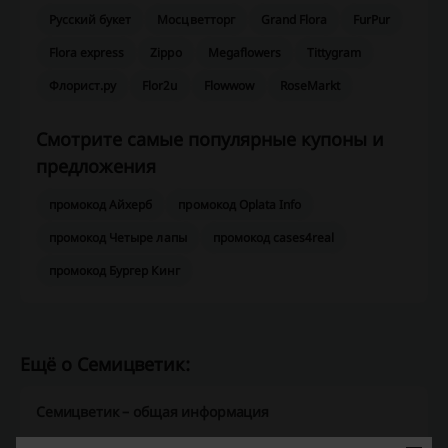
Русский букет
Мосцветторг
Grand Flora
FurPur
Flora express
Zippo
Megaflowers
Tittygram
Флорист.ру
Flor2u
Flowwow
RoseMarkt
Смотрите самые популярные купоны и
предложения
промокод Айхерб
промокод Oplata Info
промокод Четыре лапы
промокод cases4real
промокод Бургер Кинг
Ещё о Семицветик:
Семицветик – общая информация
Магазин "Семицветик" предлагает широкий ассортимент