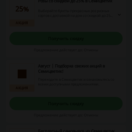
Розы со скидкой до 25% в Семицветик
25%
Выбирайте букеты прекрасных роз разных
сортов с доставкой на дом со скидкой до 25%
на сайте сервиса Семицветик.
АКЦИЯ
Получить скидку
Предложение действует до: Отмены
Август | Подборка свежих акций в
Семицветик!
Переходите в Семицветик и ознакомьтесь со
всеми доступными предложениями.
АКЦИЯ
Получить скидку
Предложение действует до: Отмены
Бесплатный самовывоз из Семицветик