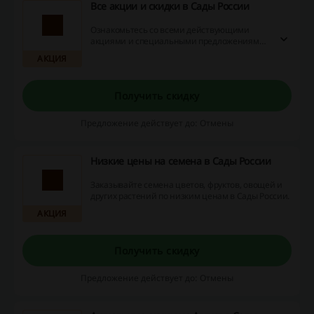
Все акции и скидки в Сады России
Ознакомьтесь со всеми действующими
акциями и специальными предложениями
Сады России. Перейдите по ссылке и
АКЦИЯ
узнайте, как сэкономить на покупке!
Получить скидку
Предложение действует до: Отмены
Низкие цены на семена в Сады России
Заказывайте семена цветов, фруктов, овощей и
других растений по низким ценам в Сады России.
АКЦИЯ
Получить скидку
Предложение действует до: Отмены