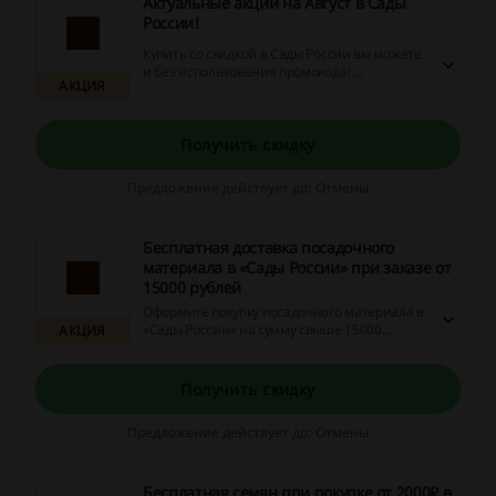
Актуальные акции на Август в Сады
России!
Купить со скидкой в Сады России вы можете
и без использования промокода!
АКЦИЯ
Переходите на сайт, чтобы ознакомиться со
всеми выгодными предложениями.
Получить скидку
Предложение действует до: Отмены
Бесплатная доставка посадочного
материала в «Сады России» при заказе от
15000 рублей
Оформите покупку посадочного материала в
«Сады России» на сумму свыше 15000
АКЦИЯ
рублей и доставка «Почтой России» будет
бесплатной.
Получить скидку
Предложение действует до: Отмены
Бесплатная семян при покупке от 2000₽ в