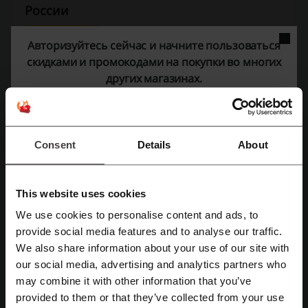
России
Авторизуйтесь сейчас и начните пользоваться
Средний рейтинг: 4.43, основан на 230 голосах
скидками и промокодами на покупки во многих
других магазинах.
Контактная информация Сады России:
НПО «Сады России» («Сад и огород»)
ул. Центральная, 92, д. Шибаново
Челябинская область
Consent
Details
About
Россия
8-351-277-83-81
This website uses cookies
Показать e-mail
We use cookies to personalise content and ads, to
Сады России
provide social media features and to analyse our traffic.
Зарегистрироваться через Facebook
We also share information about your use of our site with
Смотрите также похожие промокоды
our social media, advertising and analytics partners who
Зарегистрироваться через Google
may combine it with other information that you’ve
МОСПЛИТКА
Петрович
Porzellantreff
Аскона
provided to them or that they’ve collected from your use