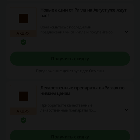
Новые акции от Ригла на Август уже ждут
вас!
Ознакомьтесь с последними
предложениями от Ригла и покупайте со
АКЦИЯ
скидками, даже не используя при этом
промокод.
Получить скидку
Предложение действует до: Отмены
Лекарственные препараты в «Ригла» по
низким ценам
Приобретайте качественные
лекарственные препараты по
АКЦИЯ
привлекательным ценам в интернет-
магазине «Ригла»!
Получить скидку