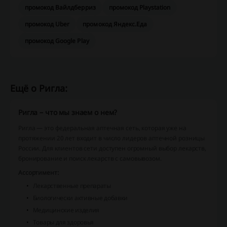
промокод Вайлдберриз
промокод Playstation
промокод Uber
промокод Яндекс.Еда
промокод Google Play
Ещё о Ригла:
Ригла – что мы знаем о нем?
Ригла — это федеральная аптечная сеть, которая уже на
протяжении 20 лет входит в число лидеров аптечной розницы
России. Для клиентов сети доступен огромный выбор лекарств,
бронирование и поиск лекарств с самовывозом.
Ассортимент:
Лекарственные препараты
Биологически активные добавки
Медицинские изделия
Товары для здоровья