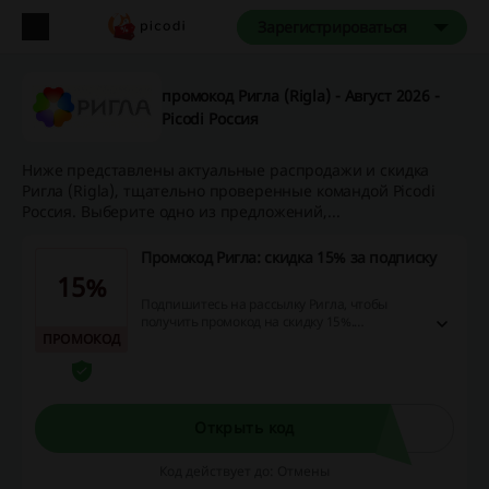
Зарегистрироваться
промокод Ригла (Rigla) - Август 2026 -
Picodi Россия
Ниже представлены актуальные распродажи и скидка
Ригла (Rigla), тщательно проверенные командой Picodi
Россия. Выберите одно из предложений,...
Промокод Ригла: скидка 15% за подписку
15%
Подпишитесь на рассылку Ригла, чтобы
получить промокод на скидку 15%.
ПРОМОКОД
Активируйте промокод при оформлении
первого заказа и купите косметику,
медицинские препараты, витамины, а также
другие товары с выгодой!
Открыть код
Код действует до: Отмены