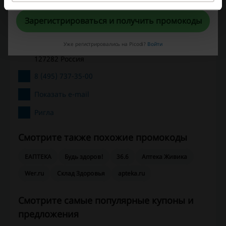
Контактная информация Ригла:
Зарегистрироваться и получить промокоды
ООО «Ригла»
ул. Чермянская, д.2
Уже регистрировались на Picodi?
Войти
г. Москва
127282 Россия
8 (495) 737-35-00
Показать e-mail
Ригла
Смотрите также похожие промокоды
ЕАПТЕКА
Будь здоров!
36.6
Аптека Живика
Wer.ru
Склад Здоровья
apteka.ru
Смотрите самые популярные купоны и
предложения