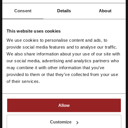
Получить скидку
Consent
Details
About
Предложение действует до: Отмены
This website uses cookies
Детали сделок
We use cookies to personalise content and ads, to
provide social media features and to analyse our traffic.
Зарегистрироваться через Facebook
Промокоды
1
We also share information about your use of our site with
Лучшая скидка
30%
our social media, advertising and analytics partners who
Зарегистрироваться через Google
may combine it with other information that you’ve
Последнее обновление
01.08.2026, 06:02
provided to them or that they’ve collected from your use
Зарегистрироваться с помощью e-mail
of their services.
Мы используем партнёрские ссылки и можем получить комиссию.
Рейтинг скидочных кодов для Ригла
Allow
Регистрируясь, вы подтверждаете, что прочитали и приняли
Средний рейтинг: 3.81, основан на 384 голосах
Customize
«
Пользовательское соглашение
» и «
Условия обработки персональных
данных
».