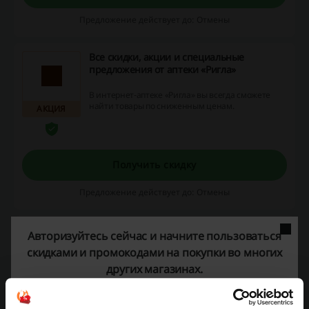
Предложение действует до: Отмены
Все скидки, акции и специальные
предложения от аптеки «Ригла»
В интернет-аптеке «Ригла» вы всегда сможете
найти товары по сниженным ценам.
АКЦИЯ
Получить скидку
Предложение действует до: Отмены
Мобильное приложение «Ригла»
Авторизуйтесь сейчас и начните пользоваться
скидками и промокодами на покупки во многих
Воспользуйтесь мобильным приложением
«Ригла». С его помощью вы можете
других магазинах.
совершать заказы, искать ближайшую
АКЦИЯ
аптеку «Ригла», читать инструкции и
подробные описания товаров.