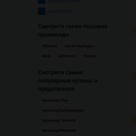
Показать e-mail
LAKESTONE
Смотрите также похожие
промокоды
Wittchen
Daniel Wellington
Fenix
AllTime.ru
Консул
Смотрите самые
популярные купоны и
предложения
промокод Uber
промокод Вайлдберриз
промокод Teremok
промокод Reserved