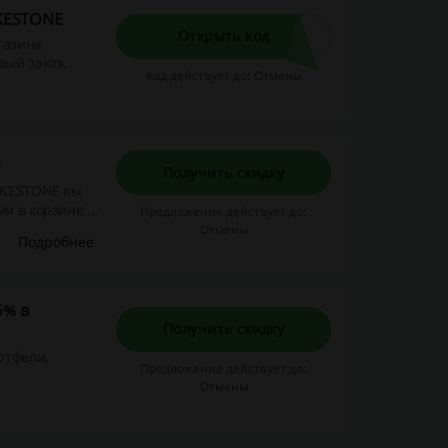
AKESTONE
Открыть код
газина
вый заказ.
Код действует до: Отмены
р
Получить скидку
LAKESTONE вы
ия в корзине.
Предложение действует до:
Отмены
Подробнее
5% в
Получить скидку
ртфели,
Предложение действует до:
Отмены