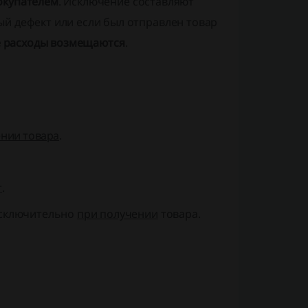
окупателем
. Исключение составляют
й дефект или если был отправлен товар
 расходы возмещаются
.
ении товара
.
т
.
исключительно
при получении
товара.