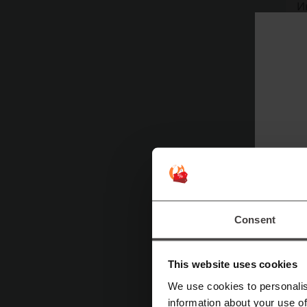
И
П
Т
Consent
к
к
This website uses cookies
We use cookies to personalis
Ж
information about your use of