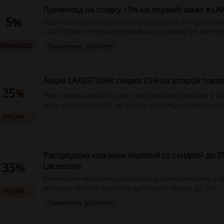
Промокод на скидку −5% на первый заказ в L
5%
Подпишитесь на новостную рассылку от интернет-ма
LAKESTONE и получите промокод на скидку 5% на пер
ПРОМОКОД
Проверено, работает!
Акция LAKESTONE: скидка 25% на второй това
25%
При покупке любой сумки, портфеля или рюкзака в 
получите скидку 25% на второе и последующие издел
Акция действует на товар с наименьшей стоимостью.
АКЦИЯ
Распродажа кожаных изделий со скидкой до 3
35%
Lakestone
В интернет-магазине Lakestone на кожаные сумки, по
рюкзаки, клатчи, барсетки действуют скидки до 35%.
АКЦИЯ
Проверено, работает!