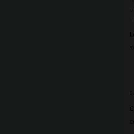
Т
с
н
L
У
В
С
С