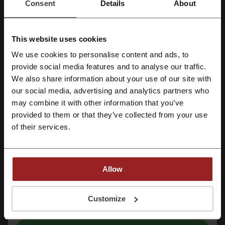
Consent
Details
About
Детали сделок
This website uses cookies
We use cookies to personalise content and ads, to
Промокоды
3
provide social media features and to analyse our traffic.
Зарегистрироваться через Facebook
Лучшая скидка
99%
We also share information about your use of our site with
our social media, advertising and analytics partners who
Последнее обновление
01.08.2026, 06:02
Зарегистрироваться через Google
may combine it with other information that you’ve
Мы используем партнёрские ссылки и можем получить комиссию.
provided to them or that they’ve collected from your use
Зарегистрироваться с помощью e-mail
of their services.
Рейтинг скидочных кодов для Kinguin
Allow
Оцените коды скидок для Kinguin и помогите другим
пользователям выбрать лучшие предложения
Регистрируясь, вы подтверждаете, что прочитали и приняли
Customize
«
Пользовательское соглашение
» и «
Условия обработки персональных
данных
».
Контактная информация Kinguin: