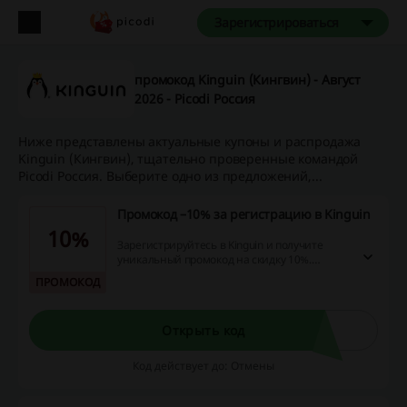
Зарегистрироваться
промокод Kinguin (Кингвин) - Август
2026 - Picodi Россия
Ниже представлены актуальные купоны и распродажа
Kinguin (Кингвин), тщательно проверенные командой
Picodi Россия. Выберите одно из предложений,...
Промокод –10% за регистрацию в Kinguin
10%
Зарегистрируйтесь в Kinguin и получите
уникальный промокод на скидку 10%.
Примените промокод во время оформления
ПРОМОКОД
первой покупки и сэкономьте на заказе игр,
программ, ключей и других электронных
продуктов!
Открыть код
Код действует до: Отмены