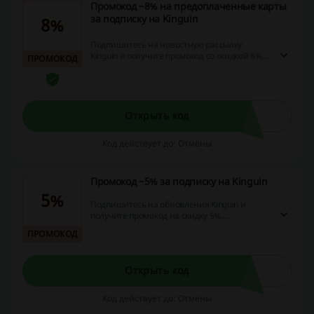
Промокод −8% на предоплаченные карты
за подписку на Kinguin
8%
Подпишитесь на новостную рассылку
Kinguin и получите промокод со скидкой 8%
ПРОМОКОД
на предоплаченные карты. Используйте
промокод и сэкономьте на покупках!
Открыть код
Код действует до: Отмены
Промокод −5% за подписку на Kinguin
5%
Подпишитесь на обновления Kinguin и
получите промокод на скидку 5%.
Примените промокод при оформлении
ПРОМОКОД
первого заказ и сэкономьте на покупке игр,
ключей, дополнений и расширений!
Открыть код
Код действует до: Отмены