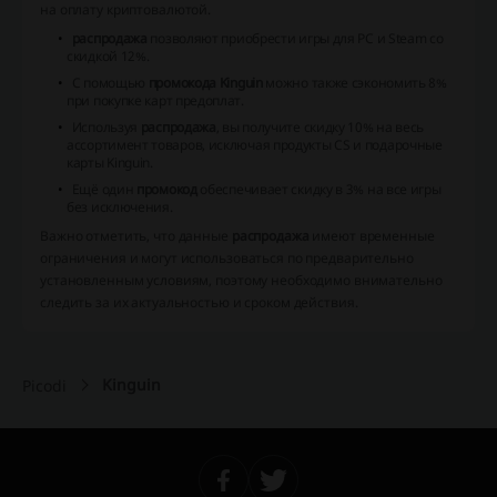
на оплату криптовалютой.
распродажа
позволяют приобрести игры для PC и Steam со
скидкой 12%.
С помощью
промокода Kinguin
можно также сэкономить 8%
при покупке карт предоплат.
Используя
распродажа
, вы получите скидку 10% на весь
ассортимент товаров, исключая продукты CS и подарочные
карты Kinguin.
Ещё один
промокод
обеспечивает скидку в 3% на все игры
без исключения.
Важно отметить, что данные
распродажа
имеют временные
ограничения и могут использоваться по предварительно
установленным условиям, поэтому необходимо внимательно
следить за их актуальностью и сроком действия.
Kinguin
Picodi