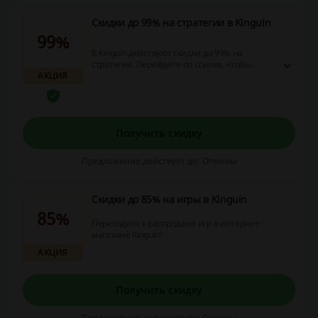
Скидки до 99% на стратегии в Kinguin
99%
В Kinguin действуют скидки до 99% на
стратегии. Перейдите по ссылке, чтобы
АКЦИЯ
купить игры на Steam, XBOX, PlayStation,
Android и другие системы с выгодой прямо
сейчас!
Получить скидку
Предложение действует до: Отмены
Скидки до 85% на игры в Kinguin
85%
Переходите к распродаже игр в интернет-
магазине Kinguin!
АКЦИЯ
Получить скидку
Предложение действует до: Отмены