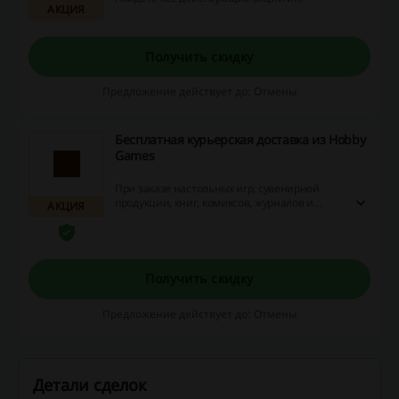
АКЦИЯ
специальные предложения. Перейдите по
ссылке и узнайте, как сэкономить на покупке
настольных игр, комиксов, головоломок и
других товаров.
Получить скидку
Предложение действует до: Отмены
Бесплатная курьерская доставка из Hobby
Games
При заказе настольных игр, сувенирной
продукции, книг, комиксов, журналов и
АКЦИЯ
многого другого можно оформить
бесплатную курьерскую доставку в «Хобби
геймс». Чтобы узнать какая минимальная
сумма заказа для вашего региона,
перейдите по ссылке.
Получить скидку
Предложение действует до: Отмены
Детали сделок