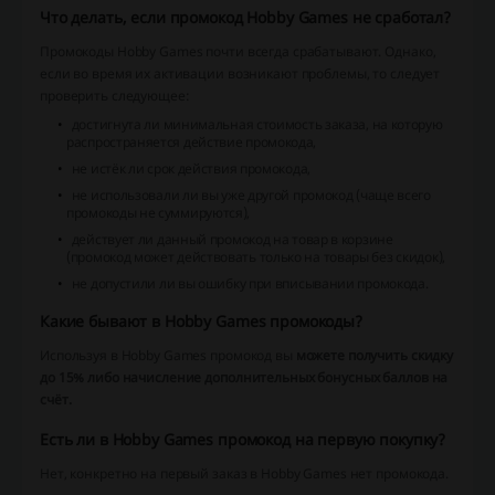
Что делать, если промокод Hobby Games не сработал?
Промокоды Hobby Games почти всегда срабатывают. Однако,
если во время их активации возникают проблемы, то следует
проверить следующее:
достигнута ли минимальная стоимость заказа, на которую
распространяется действие промокода,
не истёк ли срок действия промокода,
не использовали ли вы уже другой промокод (чаще всего
промокоды не суммируются),
действует ли данный промокод на товар в корзине
(промокод может действовать только на товары без скидок),
не допустили ли вы ошибку при вписывании промокода.
Какие бывают в Hobby Games промокоды?
Используя в Hobby Games промокод вы
можете получить скидку
до 15% либо начисление дополнительных бонусных баллов на
счёт.
Есть ли в Hobby Games промокод на первую покупку?
Нет, конкретно на первый заказ в Hobby Games нет промокода.