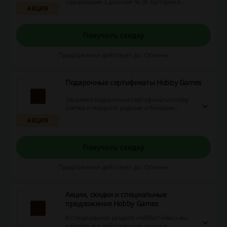
содержащие 2 дисплея по 36 бустеров в
АКЦИЯ
каждом, с выгодой в Hobby Games.
Перейдите по ссылке, добавьте в корзину
набор, состоящий из двух дисплеев, и
заплатите за него ровно только же, сколько
Получить скидку
за игру с одним дисплеем!
Предложение действует до: Отмены
Подарочные cертификаты Hobby Games
Закажите подарочные cертификаты Hobby
Games и подарите родным и близким
возможность самостоятельно выбрать
АКЦИЯ
подходящий подарок. Будьте уверены, что
ваш презент будет нужен, полезен и
актуален! В Hobby Games доступны
Получить скидку
сертификаты номиналом от 1000 до 5000
рублей.
Предложение действует до: Отмены
Акции, скидки и специальные
предложения Hobby Games
В специальном разделе «Хобби Геймс» вы
найдёте все действующие акции и