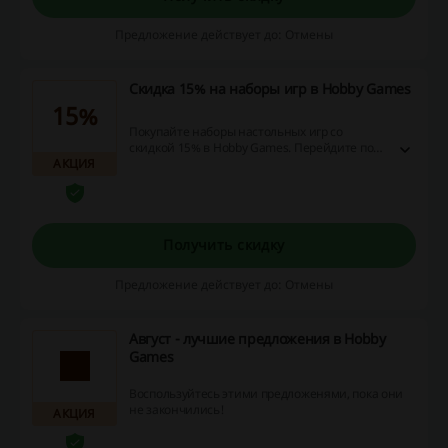
сниженным ценам!
Предложение действует до: Отмены
Скидка 15% на наборы игр в Hobby Games
15%
Покупайте наборы настольных игр со
скидкой 15% в Hobby Games. Перейдите по
АКЦИЯ
ссылке и ознакомьтесь с ассортиментом
настолок, которые можно заказать с
выгодой!
Получить скидку
Предложение действует до: Отмены
Август - лучшие предложения в Hobby
Games
Воспользуйтесь этими предложенями, пока они
не закончились!
АКЦИЯ