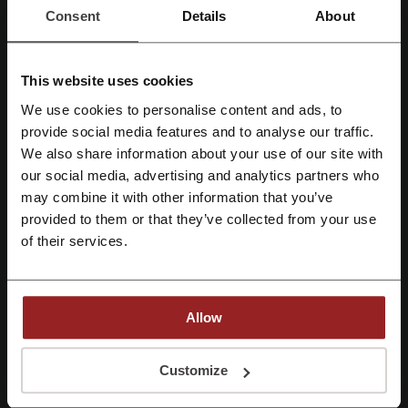
Consent
Details
About
+7 (800) 500-31-36
Показать e-mail
This website uses cookies
Hobby Games
We use cookies to personalise content and ads, to
provide social media features and to analyse our traffic.
Зарегистрироваться через Facebook
Смотрите также похожие промокоды
We also share information about your use of our site with
War Thunder
Мир Кораблей
Blizzard
our social media, advertising and analytics partners who
Зарегистрироваться через Google
may combine it with other information that you’ve
Playstation Store
Steam
Zaka Zaka
Royal Quest
provided to them or that they’ve collected from your use
Razer
Google Play
cases4real
Steampay
Зарегистрироваться с помощью e-mail
of their services.
Steambuy
Kinguin
Смотрите самые популярные купоны и
Allow
предложения
Регистрируясь, вы подтверждаете, что прочитали и приняли
Customize
промокод МЕТРО
промокод Айхерб
«
Пользовательское соглашение
» и «
Условия обработки персональных
данных
».
промокод Вкусно - и точка
промокод Бургер Кинг