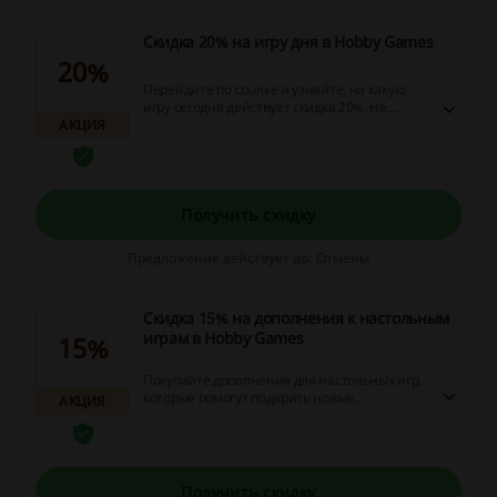
Скидка 20% на игру дня в Hobby Games
20%
Перейдите по ссылке и узнайте, на какую
игру сегодня действует скидка 20%. Не
АКЦИЯ
упустите возможность и успейте заказать
игру дня с выгодой в Hobby Games!
Получить скидку
Предложение действует до: Отмены
Скидка 15% на дополнения к настольным
играм в Hobby Games
15%
Покупайте дополнения для настольных игр,
которые помогут подарить новые
АКЦИЯ
впечатления от полюбившихся хитов, а
также увеличат реиграбельность многих
популярных настолок, со скидкой 15% в
Hobby Games. Перейдите по ссылке и
ознакомьтесь с ассортиментом товаров по
Получить скидку