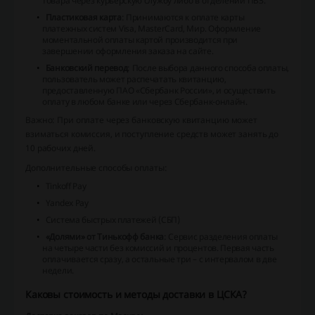
товара через курьерскую службу либо в отделении ПВЗ.
Пластиковая карта
: Принимаются к оплате карты
платежных систем Visa, MasterCard, Мир. Оформление
моментальной оплаты картой производится при
завершении оформления заказа на сайте.
Банковский перевод
: После выбора данного способа оплаты,
пользователь может распечатать квитанцию,
предоставленную ПАО «Сбербанк России», и осуществить
оплату в любом банке или через Сбербанк-онлайн.
Важно: При оплате через банковскую квитанцию может
взиматься комиссия, и поступление средств может занять до
10 рабочих дней.
Дополнительные способы оплаты:
Tinkoff Pay
Yandex Pay
Система быстрых платежей (СБП)
«Долями» от Тинькофф банка
: Сервис разделения оплаты
на четыре части без комиссий и процентов. Первая часть
оплачивается сразу, а остальные три – с интервалом в две
недели.
Каковы стоимость и методы доставки в ЦСКА?