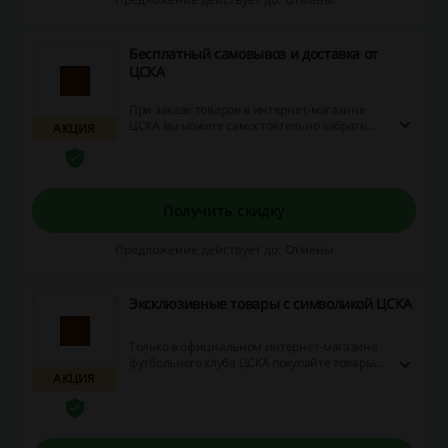
Бесплатный самовывоз и доставка от
ЦСКА
При заказе товаров в интернет-магазине
ЦСКА вы можете самостоятельно забрать
АКЦИЯ
любую покупку и сэкономить на доставке,
либо оформить заказ на сумму от 5000 руб. и
тогда курьерская доставка будет бесплатной.
Получить скидку
Предложение действует до: Отмены
Эксклюзивные товары с символикой ЦСКА
Только в официальном интернет-магазине
футбольного клуба ЦСКА покупайте товары
АКЦИЯ
из эксклюзивной коллекции с символикой
клуба.