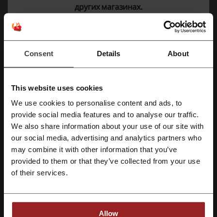
других магазинах.
ЦСКА
Смотрите также похожие промокоды
Consent
Details
About
Streetball
Sportsdirect.com
Alexfitness
Спорт Марафон
FootballStore.ru
Маркетdo4a.com
PUMA
Спортмастер
adidas
Reebok
This website uses cookies
Megasport
DFSport
We use cookies to personalise content and ads, to
provide social media features and to analyse our traffic.
Зарегистрироваться через Facebook
We also share information about your use of our site with
Смотрите самые популярные купоны и
our social media, advertising and analytics partners who
предложения
Зарегистрироваться через Google
may combine it with other information that you’ve
промокод Adguard
промокод Google Play
provided to them or that they’ve collected from your use
Зарегистрироваться с помощью e-mail
of their services.
промокод Shopbop
промокод Бургер Кинг
промокод Папа Джонс
Allow