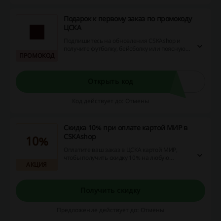
Подарок к первому заказ по промокоду
ЦСКА
Подпишитесь на обновления CSKAshop и
получите футболку, бейсболку или поясную
ПРОМОКОД
сумку в подарок к первой покупке.
Примените промокод, который вы получите
в письме, подтверждающим подписку, и
воспользуйтесь выгодным предложением от
Открыть код
ЦСКА!
Код действует до: Отмены
Скидка 10% при оплате картой МИР в
CSKAshop
10%
Оплатите ваш заказ в ЦСКА картой МИР,
чтобы получить скидку 10% на любую
АКЦИЯ
покупку. Не упустите возможность и
воспользуйтесь выгодным предложением
прямо сейчас!
Получить скидку
Предложение действует до: Отмены