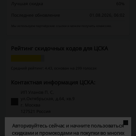
Лучшая скидка
60%
Последнее обновление
01.08.2026, 06:02
Мы используем партнёрские ссылки и можем получить комиссию.
Рейтинг скидочных кодов для ЦСКА
Средний рейтинг: 4.43, основан на 299 голосах
Контактная информация ЦСКА:
ИП Уланов П. С.
ул.Октябрьская, д.64, кв.9
г. Москва
127521 Россия
8 (800) 200-30-36
Авторизуйтесь сейчас и начните пользоваться
скидками и промокодами на покупки во многих
Показать e-mail