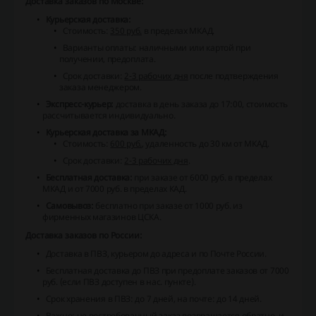
Доставка заказов по Москве:
Курьерская доставка:
Стоимость:
350 руб.
в пределах МКАД.
Варианты оплаты: наличными или картой при
получении, предоплата.
Срок доставки:
2-3 рабочих дня
после подтверждения
заказа менеджером.
Экспресс-курьер:
доставка в день заказа до 17:00, стоимость
рассчитывается индивидуально.
Курьерская доставка за МКАД:
Стоимость:
600 руб.
, удаленность до 30 км от МКАД.
Срок доставки:
2-3 рабочих дня
.
Бесплатная доставка:
при заказе от 6000 руб. в пределах
МКАД и от 7000 руб. в пределах КАД.
Самовывоз:
бесплатно при заказе от 1000 руб. из
фирменных магазинов ЦСКА.
Доставка заказов по России:
Доставка в ПВЗ, курьером до адреса и по Почте России.
Бесплатная доставка до ПВЗ при предоплате заказов от 7000
руб. (если ПВЗ доступен в нас. пункте).
Срок хранения в ПВЗ: до 7 дней, на почте: до 14 дней.
Важно: не востребованный заказ возвращается обратно, и