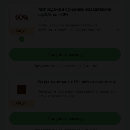
Распродажа в официальном магазине
«ЦСКА» до −60%
60%
В официальном интернет-магазине
футбольного клуба «ЦСКА» вы можете
АКЦИЯ
приобрести вещи с логотипом своей
любимой команды со скидками до 60%.
Получить скидку
Предложение действует до: Отмены
Август начинается! Успейте сэкономить!
Перейдите по ссылке и заказывайте товары по
низким ценам в ЦСКА
АКЦИЯ
Получить скидку
Предложение действует до: Отмены