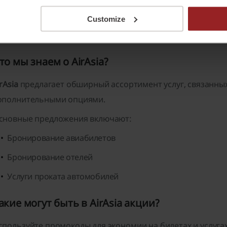
Customize
 о AirAsia:
то мы знаем о AirAsia?
rAsia
предлагает обширный ассортимент услуг, связанны
ополнительными опциями.
сновные предложения включают:
Бронирование авиабилетов
Бронирование отелей
Услуги проката автомобилей
акие могут быть в AirAsia акции?
спользуйте промокоды для экономии на билетах и услугах