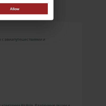
Allow
х с авиапутешествиями и
 компании AirAsia. Различные акции и