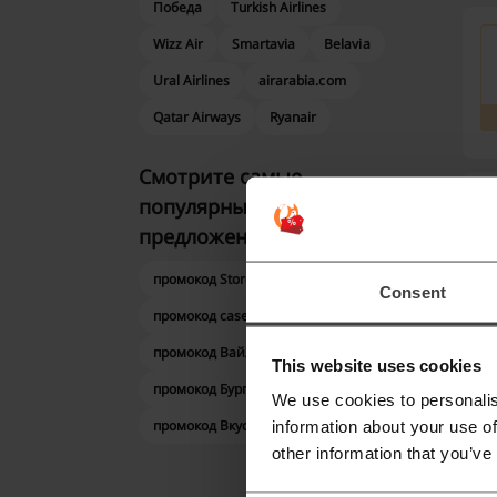
Победа
Turkish Airlines
Wizz Air
Smartavia
Belavia
Ural Airlines
airarabia.com
Qatar Airways
Ryanair
Смотрите самые
популярные купоны и
предложения
промокод Store77
Consent
промокод cases4real
промокод Вайлдберриз
This website uses cookies
промокод Бургер Кинг
We use cookies to personalis
промокод Вкусно - и точка
information about your use of
other information that you’ve