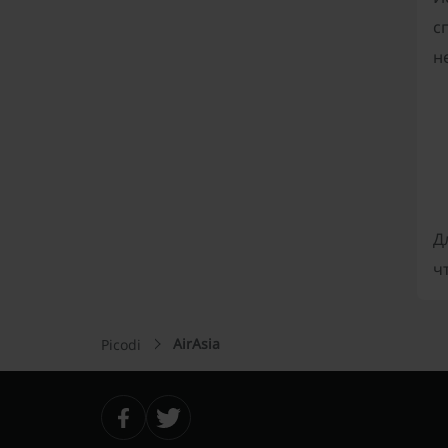
с
н
Д
ч
AirAsia
Picodi