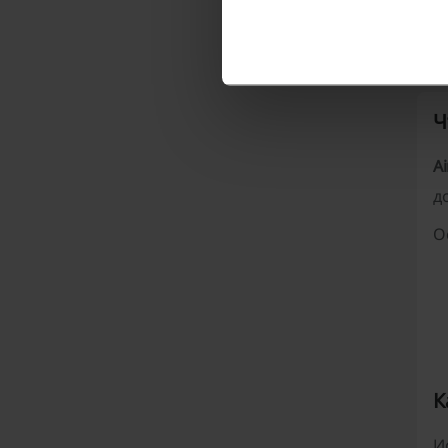
Ещё
Ч
Ai
д
О
К
И