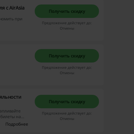
 с AirAsia
Получить скидку
ономить при
Предложение действует до:
Отмены
Получить скидку
Предложение действует до:
Отмены
ояльности
Получить скидку
капливайте
Предложение действует до:
 билеты на
Отмены
мить прямо
Подробнее