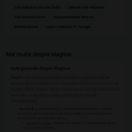
cod reducere Libraria Delfin
zalando cod reducere
cod reducere Joom
cod promotional Wizz air
Modivo promo
coduri reducere Pc Garage
Mai multe despre Magline
Date generale despre Magline
Magline
este un magazin online care oferă o gamă variată de
produse, de la accesorii pentru dispozitive electronice la articole de
modă şi idei de cadouri. Găsiți o diversitate de articole astfel încât să
puteți găsi cu ușurință produsul potrivit pentru nevoile
dumneavoastră.
Accesorii
: O selecție amplă care include huse pentru tablete,
accesorii pentru laptopuri, produse audio, și accesorii pentru
smartwatch-uri și brățări fitness.
Accesorii laptop
: oferind alte accesorii, folii de protecţie și
huse pentru laptop.