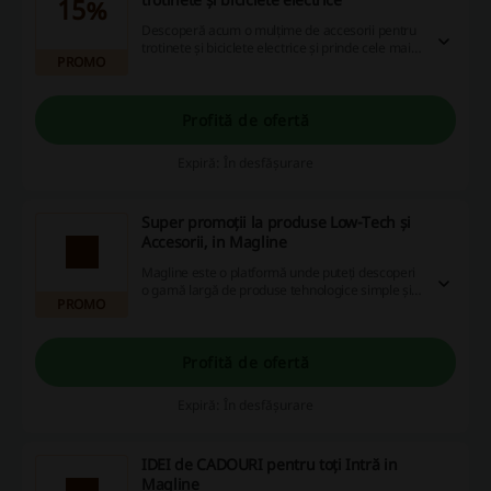
15%
Descoperă acum o mulțime de accesorii pentru
trotinete și biciclete electrice și prinde cele mai
PROMO
bune discount-uri!
Profită de ofertă
Expiră: În desfășurare
Super promoții la produse Low-Tech și
Accesorii, in Magline
Magline este o platformă unde puteți descoperi
o gamă largă de produse tehnologice simple și
PROMO
actuale precum accesorii pentru dispozitive
mobile, automobile sau birouri, toate fiind de o
calitate superioară și utilitate garantată.
Beneficiați de cele mai bune oferte, promoții,
Profită de ofertă
pentru o experiență de cumpărături excelentă și
satisfăcătoare. Nu ratați șansa de a face cele
Expiră: În desfășurare
mai bune alegeri!
IDEI de CADOURI pentru toți Intră in
Magline