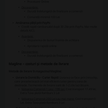
Procesare Online
Dezavantaje:
Durată îndelungată de finalizare a comenzii
Comandă minimă 100 Lei
Amânarea plății prin PayPo
Credit rapid rambursabil după 30 Zile prin PayPo. Mai multe
detalii AICI.
Avantaje:
Dispunerea de bunuri înainte de achitare
Aprobare rapidă online
Dezavantaje:
Durată îndelungată de finalizare a comenzii
Magline – costuri și metode de livrare
Metode de livrare în magazinul Magline:
Livrare la Domiciliu - Curier Rapid:
Livrarea se face prin Innoship,
care preselectează cel mai eficient curier pentru zona de
destinație. Termenele de livrare sunt de 1-2 zile lucrătoare.
Valoarea Comenzii 1 Leu - 199 Lei:
Cost transport 17.49 lei,
Extra Taxa plată Ramburs 3 Lei
Valoarea Comenzii 200 Lei sau mai mare:
Cost transport 0
Lei, Extra Taxa plată Ramburs 3 Lei