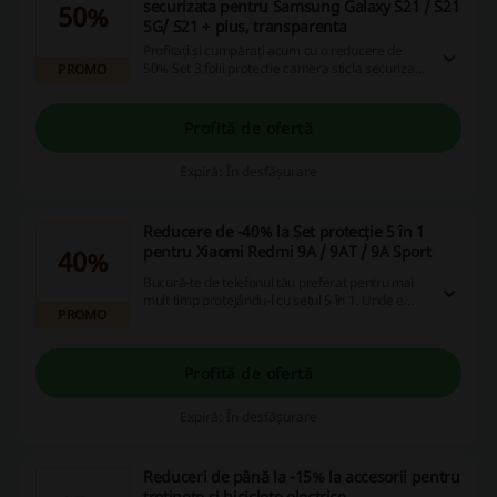
securizata pentru Samsung Galaxy S21 / S21
50%
5G/ S21 + plus, transparenta
Profitați și cumpărați acum cu o reducere de
50% Set 3 folii protectie camera sticla securizata
PROMO
pentru Samsung Galaxy S21 / S21 5G/ S21 +
plus, transparenta.
Profită de ofertă
Expiră: În desfășurare
Reducere de -40% la Set protecție 5 în 1
pentru Xiaomi Redmi 9A / 9AT / 9A Sport
40%
Bucură-te de telefonul tău preferat pentru mai
mult timp protejându-l cu setul 5 în 1. Unde e
PROMO
mai multă putere, e mai multă putere. Setul 5 în
1 satisface atât nevoile de protecție ale
telefonului, cât și nevoile tale de aspect și
diversitate.
Profită de ofertă
Expiră: În desfășurare
Reduceri de până la -15% la accesorii pentru
trotinete și biciclete electrice