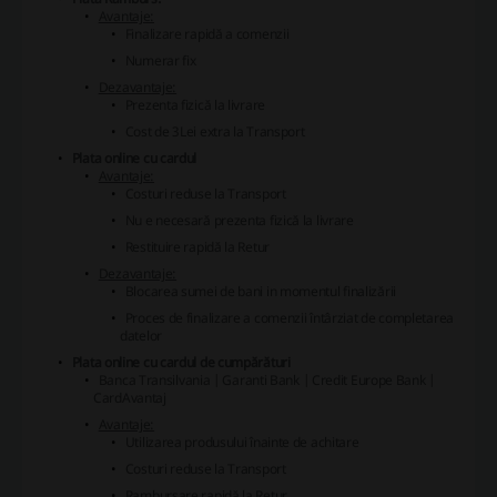
Avantaje:
Finalizare rapidă a comenzii
Numerar fix
Dezavantaje:
Prezenta fizică la livrare
Cost de 3Lei extra la Transport
Plata online cu cardul
Avantaje:
Costuri reduse la Transport
Nu e necesară prezenta fizică la livrare
Restituire rapidă la Retur
Dezavantaje:
Blocarea sumei de bani in momentul finalizării
Proces de finalizare a comenzii întârziat de completarea
datelor
Plata online cu cardul de cumpărături
Banca Transilvania | Garanti Bank | Credit Europe Bank |
CardAvantaj
Avantaje:
Utilizarea produsului înainte de achitare
Costuri reduse la Transport
Rambursare rapidă la Retur