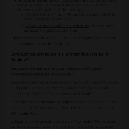
Ridicare din Locker:
Se pot ridica coletele din Lockerele SameDay
- EasyBox Locker, GLS Locker, Cargus Ship&Go, DPD Locker.
Livrarea se realizează în 1-2 zile lucrătoare.
Valoarea Comenzii 1 Leu - 199 Lei:
Cost transport 14.49 lei,
Extra Taxa plată la Locker 3 Lei
Valoarea Comenzii 200 Lei sau mai mare:
Cost transport 0
Lei, Extra Taxa plată la Locker 3 Lei
Expedierea se face în 24 de ore lucrătoare de la plasarea comenzii,
pentru produsele aflate în stoc propriu.
Care sunt coduri reducere și promoțiile existente în
Magline?
Descoperă cele mai recente coduri reducere pe Magline și
economisește substanțial la cumpărături!
Dacă ești în căutarea de economii enorme, cod reducere Magline de
-50% pentru Set 3 folii de protecție camera din sticlă securizată
pentru Samsung Galaxy S21 este exact ce ai nevoie!
Beneficiază de un cod reducere Magline de -40% la achiziția Setului
de protecție 5 în 1 pentru Xiaomi Redmi 9A, combinând protecție și
stil în același timp!
La Magline poți să găsești
cod reducere Magline de -15% la o gamă
variată de accesorii pentru trotinete și biciclete electrice
, perfecte