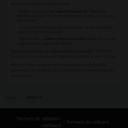
pentru pasionații de mobilitate urbană.
Profitați acum de un
cod reducere Magline de -10%
pentru
Pachetul set colier + Trusă de unghii, pentru a adăuga un plus de
stil vieții tale.
Cu cod reducere Magline poți să beneficiezi de oferte speciale
pentru o mulțime de produse!
Februarie vine cu
coduri reducere incredibile
detectabile doar pe
pagina online a magazinului Magline.
Descoperă varietatea de Tablete digitale disponibile
la Magline și
bucură-te de un cod reducere Magline începând de la doar 42,62 lei!
Reține că coduri reducere sunt concepute pentru a îmbunătăți
experiența ta de shopping, fără a compromite calitatea produselor
achiziționate!
Magline
Picodi
Termeni de utilizare -
Termeni de utilizare
cashback