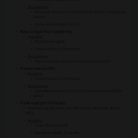
Dezavantaje:
Proces de finalizare a comenzii întârziat de completarea
datelor
Comandă minimă d 100 Lei
Plata cu Apple Pay / Google Pay
Avantaje:
Plată foarte rapidă
Costuri reduse la Transport
Dezavantaje:
Blocarea sumei de bani in momentul finalizării
Transfer Bancar (OP)
Avantaje:
Costuri reduse la Transport
Dezavantaje:
Expedierea comenzii întârziată de procesarea plății în
bancă
Credit rapid prin TBI Money
Finanțare rapidă online prin TBI Money. Mai multe detalii
AICI.
Avantaje:
4 rate fără Dobândă
Aprobare rapidă - 5 minute