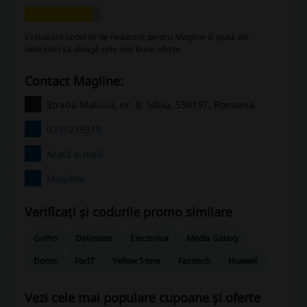
Evaluează codurile de reducere pentru Magline și ajută alți
utilizatori să aleagă cele mai bune oferte
Contact Magline:
Strada Malului, nr. 8, Sibiu, 550197, Romania
0371239319
Arată e-mail
Magline
Verificați și codurile promo similare
GoPro
Delimano
Electrolux
Media Galaxy
Domo
ForIT
Yellow Store
Fasttech
Huawei
Vezi cele mai populare cupoane și oferte