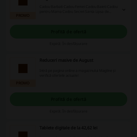
Cadou Barbati Cadou Femei Cadou Baieti Cadou
pentru Mama Cadou Secret Santa Lipsa de
PROMO
inspirație?Descoperă oferta!
Profită de ofertă
Expiră: În desfășurare
Reduceri masive de August
Intră pe pagina online a magazinului Magline și
verifică ofertele actuale!
PROMO
Profită de ofertă
Expiră: În desfășurare
Tablete digitale de la 42,62 lei