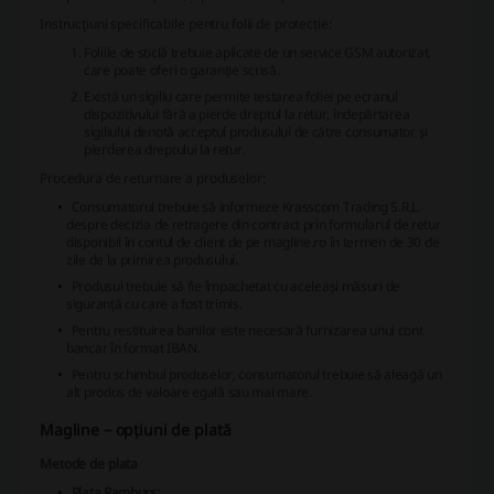
Instrucțiuni specificabile pentru folii de protecție:
Foliile de sticlă trebuie aplicate de un service GSM autorizat,
care poate oferi o garanție scrisă.
Există un sigiliu care permite testarea foliei pe ecranul
dispozitivului fără a pierde dreptul la retur, îndepărtarea
sigiliului denotă acceptul produsului de către consumator și
pierderea dreptului la retur.
Procedura de returnare a produselor:
Consumatorul trebuie să informeze Krasscom Trading S.R.L.
despre decizia de retragere din contract prin formularul de retur
disponibil în contul de client de pe magline.ro în termen de 30 de
zile de la primirea produsului.
Produsul trebuie să fie împachetat cu aceleași măsuri de
siguranță cu care a fost trimis.
Pentru restituirea banilor este necesară furnizarea unui cont
bancar în format IBAN.
Pentru schimbul produselor, consumatorul trebuie să aleagă un
alt produs de valoare egală sau mai mare.
Magline – opțiuni de plată
Metode de plata
Plata Ramburs: