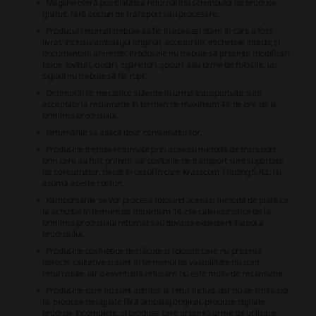
Magline oferă posibilitatea returnării și schimbului de produse
gratuit, fără costuri de transport sau procesare.
Produsul returnat trebuie să fie în aceeași stare în care a fost
livrat, inclusiv ambalajul original, accesoriile, etichetele intacte și
documentele aferente. Produsele nu trebuie să prezinte modificări
fizice, lovituri, ciobiri, zgârieturi, şocuri, sau urme de folosire, iar
sigiliul nu trebuie să fie rupt.
Deteriorările mecanice suferite în urma transportului sunt
acceptate la reclamație în termen de maximum 48 de ore de la
primirea produsului.
Returnările se aplică doar consumatorilor.
Produsele trebuie returnate prin aceeași metodă de transport
prin care au fost primite, iar costurile de transport sunt suportate
de consumator, decât în cazul în care Krasscom Trading S.R.L. își
asumă aceste costuri.
Rambursările se vor procesa folosind aceeași metodă de plată ca
la achiziție în termen de maximum 14 zile calendaristice de la
primirea produsului returnat sau dovada expedierii înapoi a
produsului.
Produsele cosmetice desfăcute și folosite care nu prezintă
defecte calitative și sunt în termenul de valabilitate nu sunt
returnabile, iar o eventuală refuzare nu este motiv de reclamație.
Produsele care nu sunt admise la retur includ, dar nu se limitează
la, produse desigilate fără ambalaj original, produse digitale,
produse incomplete, și produse care prezintă urme de utilizare.