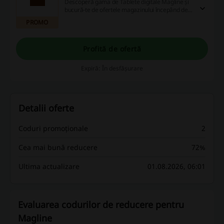
Descoperă gama de Tablete digitale Magline și
bucură-te de ofertele magazinului începând de
la 42,62 lei!
PROMO
Profită de ofertă
Expiră: În desfășurare
Detalii oferte
Coduri promoționale
2
Cea mai bună reducere
72%
Ultima actualizare
01.08.2026, 06:01
Evaluarea codurilor de reducere pentru
Magline