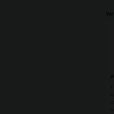
Ver
J
A
b
c
q