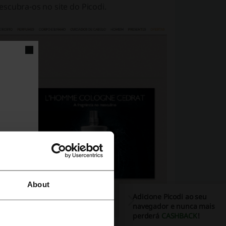
scubra-os no site do Picodi.
About
Adicione Picodi ao seu
navegador e nunca mais
perderá
CASHBACK
!