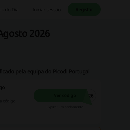
k do Dia
Iniciar sessão
Registar
 Agosto 2026
ficado pela equipa do Picodi Portugal
igo
E26
Ver código
a código
Expira: Em andamento