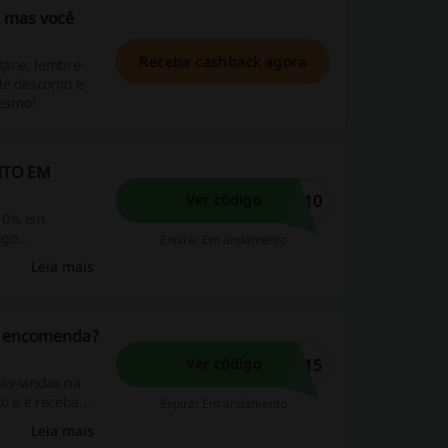
, mas você
Receba cashback agora
tane, lembre-
de desconto e
mesmo!
ONTO EM
E10
Ver código
-10% em
igo
Expira: Em andamento
Leia mais
ra encomenda?
E15
Ver código
oas-vindas na
to e e receba
Expira: Em andamento
Leia mais