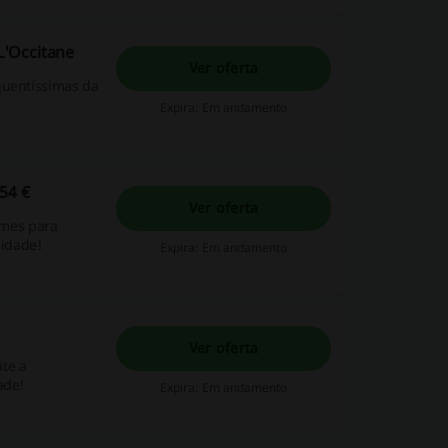
L'Occitane
Ver oferta
quentíssimas da
Expira: Em andamento
54 €
Ver oferta
fumes para
nidade!
Expira: Em andamento
Ver oferta
te a
ade!
Expira: Em andamento