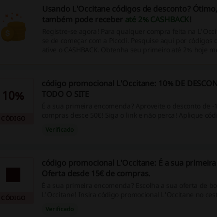
Usando L'Occitane códigos de desconto? Ótimo
também pode receber
até 2% CASHBACK
!
Registre-se agora! Para qualquer compra feita na L'Occi
se de começar com a Picodi. Pesquise aqui por códigos 
ative o CASHBACK. Obtenha seu primeiro até 2% hoje 
código promocional L'Occitane: 10% DE DESC
10%
TODO O SITE
É a sua primeira encomenda? Aproveite o desconto de 
compras desce 50€! Siga o link e não perca! Aplique cód
CÓDIGO
promocional L'Occitane!
Verificado
código promocional L'Occitane: É a sua primei
Oferta desde 15€ de compras.
É a sua primeira encomenda? Escolha a sua oferta de b
L'Occitane! Insira código promocional L'Occitane no ces
CÓDIGO
um presente! Siga o link!
Verificado