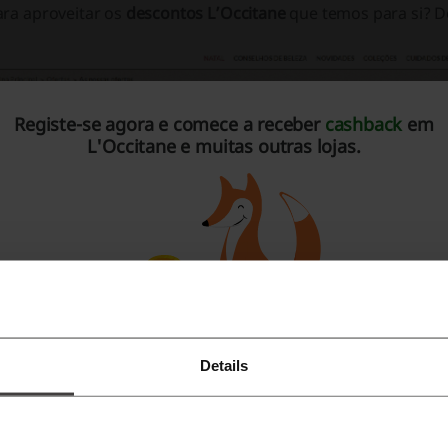
ara aproveitar os
descontos L’Occitane
que temos para si? De
Registe-se agora e comece a receber
cashback
em
L'Occitane e muitas outras lojas.
Details
Registe-se no Facebook
Registe-se no Google