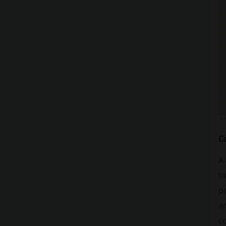
C
A
t
p
a
c