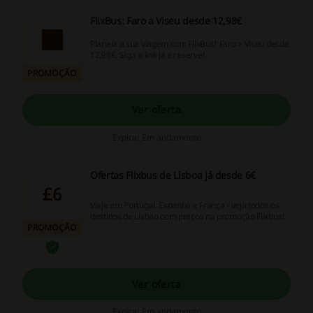
FlixBus: Faro a Viseu desde 12,98€
Planeia a sua viagem com FlixBus! Faro > Viseu desde
12,98€. SIga o link já e reserve!
PROMOÇÃO
Ver oferta
Expira: Em andamento
Ofertas Flixbus de Lisboa já desde 6€
£6
Viaje em Portugal, Espanha e França - veja todos os
destinos de Lisbao com preços na promoção Flixbus!
PROMOÇÃO
Ver oferta
Expira: Em andamento