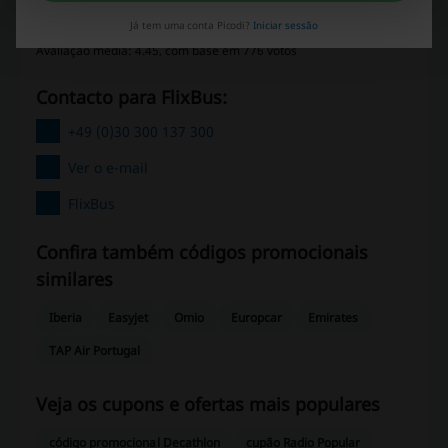
Já tem uma conta Picodi?
Iniciar sessão
Avaliação média: 4.45, com base em 776 votos
Contacto para FlixBus:
+49 (0)30 300 137 300
Ver o e-mail
FlixBus
Confira também códigos promocionais
similares
Iberia
Easyjet
Omio
Europcar
Emirates
TAP Air Portugal
Veja os cupons e ofertas mais populares
código promocional Decathlon
cupão Radio Popular