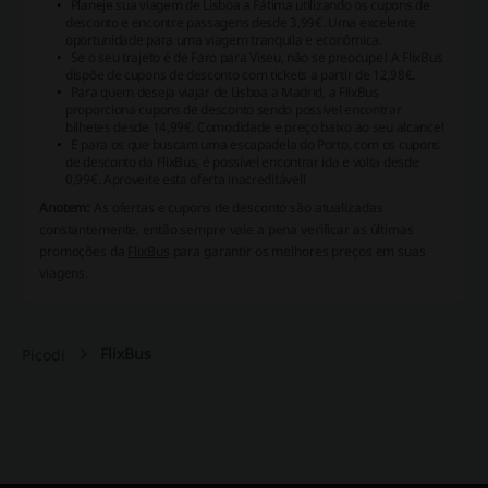
Planeje sua viagem de Lisboa a Fátima utilizando os cupons de
desconto e encontre passagens desde 3,99€. Uma excelente
oportunidade para uma viagem tranquila e econômica.
Se o seu trajeto é de Faro para Viseu, não se preocupe! A FlixBus
dispõe de cupons de desconto com tickets a partir de 12,98€.
Para quem deseja viajar de Lisboa a Madrid, a FlixBus
proporciona cupons de desconto sendo possível encontrar
bilhetes desde 14,99€. Comodidade e preço baixo ao seu alcance!
E para os que buscam uma escapadela do Porto, com os cupons
de desconto da FlixBus, é possível encontrar ida e volta desde
0,99€. Aproveite esta oferta inacreditável!
Anotem:
As ofertas e cupons de desconto são atualizadas
constantemente, então sempre vale a pena verificar as últimas
promoções da
FlixBus
para garantir os melhores preços em suas
viagens.
FlixBus
Picodi