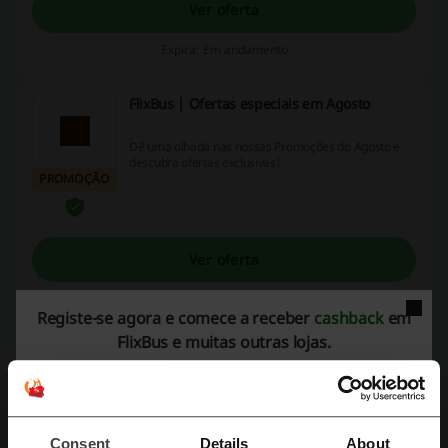
Ver oferta
Expira: Em andamento
FlixBus | Ofertas especiais em Agosto
Dê uma olhada nas nossas Promoções do Agosto e
descubra ofertas exclusivas!
PROMOÇÃO
Ver oferta
Expira: Em andamento
Registe-se agora e comece a receber
cashback
em
FlixBus e muitas outras lojas.
Ida e volta do Porto desde 0,99€ | desconto
Flixbus
0,99 €
Veja destinos mais baratos e mais populares do Porto
e viaje já desde 0,99€!
PROMOÇÃO
Consent
Details
About