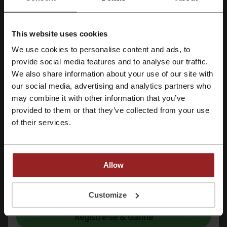
Ver oferta
This website uses cookies
We use cookies to personalise content and ads, to
Expira: Em andamento
Registe-se no Facebook
provide social media features and to analyse our traffic.
We also share information about your use of our site with
our social media, advertising and analytics partners who
Registe-se no Google
Detalhes das ofertas
may combine it with other information that you’ve
provided to them or that they’ve collected from your use
Códigos Promocionais
3
Registe-se com email
of their services.
Melhor Desconto
47%
Última atualização
04/08/26, 15:26
Allow
Usamos links de afiliados e podemos receber uma comissão.
Ao registar-se, confirma que leu e aceitou "
Termos & Condições
" e o "
Política de
Privacidade.
Customize
Avaliação de códigos de desconto para
Registre-se & Ganhe
FlixBus