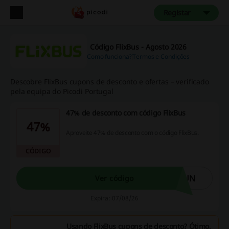
Registar
Código FlixBus - Agosto 2026
Como funciona?
Termos e Condições
Descobre FlixBus cupons de desconto e ofertas – verificado
pela equipa do Picodi Portugal
47% de desconto com código FlixBus
47%
Aproveite 47% de desconto com o código FlixBus.
CÓDIGO
7UN
Ver código
Expira: 07/08/26
Usando FlixBus cupons de desconto? Ótimo,