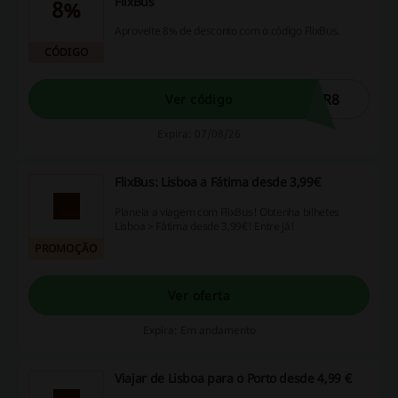
FlixBus
8%
Aproveite 8% de desconto com o código FlixBus.
CÓDIGO
CR8
Ver código
Expira: 07/08/26
FlixBus: Lisboa a Fátima desde 3,99€
Planeia a viagem com FlixBus! Obtenha bilhetes
Lisboa > Fátima desde 3,99€! Entre já!
PROMOÇÃO
Ver oferta
Expira: Em andamento
Viajar de Lisboa para o Porto desde 4,99 €