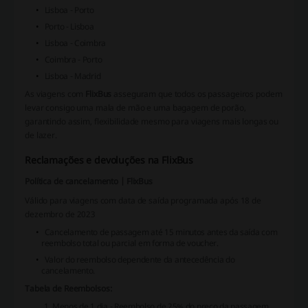
Lisboa - Porto
Porto - Lisboa
Lisboa - Coimbra
Coimbra - Porto
Lisboa - Madrid
As viagens com
FlixBus
asseguram que todos os passageiros podem
levar consigo uma mala de mão e uma bagagem de porão,
garantindo assim, flexibilidade mesmo para viagens mais longas ou
de lazer.
Reclamações e devoluções na FlixBus
Política de cancelamento | FlixBus
Válido para viagens com data de saída programada após 18 de
dezembro de 2023
Cancelamento de passagem até 15 minutos antes da saída com
reembolso total ou parcial em forma de voucher.
Valor do reembolso dependente da antecedência do
cancelamento.
Tabela de Reembolsos:
Menos de 1 dia - Reembolso de 25% do preço da passagem.