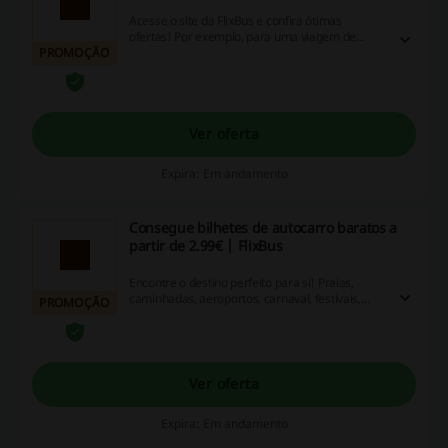
Acesse o site da FlixBus e confira ótimas
ofertas! Por exemplo, para uma viagem de
PROMOÇÃO
Lisboa ao Porto pagará apenas 4,99 €!
Ver oferta
Expira: Em andamento
Consegue bilhetes de autocarro baratos a
partir de 2.99€ | FlixBus
Encontre o destino perfeito para si! Praias,
caminhadas, aeroportos, carnaval, festivais,
PROMOÇÃO
destinos gastronómicos, e tantas categorias
mais para encontrar um destino de férias
perfeito! Escolha a sua cidade preferida e abre
'Percursos populares de autocarro' para os
melhores preços!
Ver oferta
Expira: Em andamento