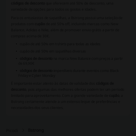
códigos de desconto
que oferecem até 50% de desconto, uma
variedade de opções para todos os gostos e idades.
Para os entusiastas de sapatilhas, a Bstrong possui uma seleção de
produtos com
cupão
de até 50% off, incluindo marcas como New
Balance, Adidas e Nike, além de promover envio grátis a partir de
compras acima de 30€.
cupão de até 50% em t-shirts para todas as idades
cupão de até 50% em sapatilhas diversas
códigos de desconto
na marca New Balance com preços a partir
de 69,90€
códigos de desconto
imperdíveis durante eventos como Black
Friday e Cyber Monday
É importante estar atento às datas de validade dos
códigos de
desconto
, pois algumas das melhores ofertas podem ter um período
limitado para aproveitamento. Com a grande variedade de
cupão
, a
Bstrong certamente atende a um extenso leque de preferências e
necessidades dos seus clientes.
Bstrong
Picodi