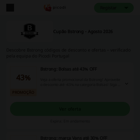
Registar
Cupão Bstrong - Agosto 2026
Descobre Bstrong códigos de desconto e ofertas – verificado
pela equipa do Picodi Portugal
Bstrong: Bolsas até 43% OFF
43%
Veja a oferta promocional da Bstrong! Aproveite
o desconto até -43% na categoria Bolsas! Siga o
link e não perca a oporunidade!
PROMOÇÃO
Ver oferta
Expira: Em andamento
Bstrong: marca Vans até 30% OFF