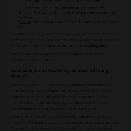
Envio grátis para encomendas superiores a
30€
.
Para encomendas de valor inferior, o custo é de
3€
.
Espanha
: Entregas realizadas em
3 a 4 dias úteis
com um custo
fixo de
5€
.
Europa
: Entregas realizadas em
3 a 5 dias úteis
com um custo de
20€
.
Ao realizar o envio, a
Bstrong
assegura a privacidade do cliente.
Todas as encomendas são enviadas em caixas invioláveis, e o cliente
pode acompanhar o envio com um sistema de
tracking online
.
Nota:
Encomendas pagas através de
Paypal
não permitem o
levantamento em loja física.
Quais códigos de desconto e promoções a Bstrong
oferece?
A Bstrong oferece uma variedade de
códigos de desconto
que
permitem aos clientes poupar consideravelmente na compra de
produtos de marcas conhecidas. Entre os destaques, é possível
encontrar bolsas com um desconto que chega a 43%, uma
oportunidade para quem busca unir estilo e economia.
Além disso, a marca Vans está com
códigos de desconto
que podem
ir até 30% OFF, ideal para os fãs desta emblemática marca de skate.
Quem procura por novas t-shirts pode também beneficiar-se de