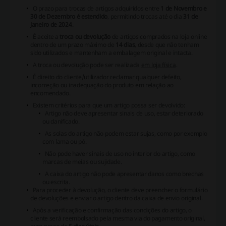
O prazo para trocas de artigos adquiridos entre
1 de Novembro e
30 de Dezembro é estendido
, permitindo trocas até o dia
31 de
Janeiro de 2024
.
É aceite a
troca ou devolução
de artigos comprados na loja online
dentro de um prazo máximo de
14 dias
, desde que não tenham
sido utilizados e mantenham a embalagem original e intacta.
A troca ou devolução pode ser realizada
em loja física
.
É direito do cliente/utilizador reclamar qualquer defeito,
incorreção ou inadequação do produto em relação ao
encomendado.
Existem critérios para que um artigo possa ser devolvido:
Artigo não deve apresentar sinais de uso, estar deteriorado
ou danificado.
As solas do artigo não podem estar sujas, como por exemplo
com lama ou pó.
Não pode haver sinais de uso no interior do artigo, como
marcas de meias ou sujidade.
A caixa do artigo não pode apresentar danos como brechas
ou escrita.
Para proceder à devolução, o cliente deve preencher o formulário
de devoluções e enviar o artigo dentro da caixa de envio original.
Após a verificação e confirmação das condições do artigo, o
cliente será reembolsado pela mesma via do pagamento original,