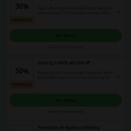
30%
Veja a oferta promocional da Bstrong! Aproveite
o desconto até -30% na seleção da marca Vans!
Siga o link e não perca!
PROMOÇÃO
Ver oferta
Expira: Em andamento
Bstrong: t-shirts até 50% off
50%
Poupe até -50% na sua compra online de t-shirts
para mulher, homem e criança na Bstrong! SIga
o link já e não perca!
PROMOÇÃO
Ver oferta
Expira: Em andamento
Promoções de Agosto na Bstrong