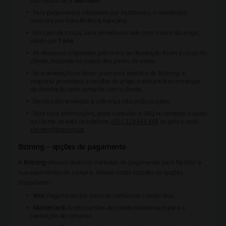
num prazo de
5 dias úteis
.
Para pagamentos efetuados por multibanco, o reembolso
ocorrerá por transferência bancária.
Em caso de trocas, será emitido um vale com o valor do artigo,
válido por
1 ano
.
As despesas originadas pela troca ou devolução ficam a cargo do
cliente, incluindo os custos dos portes de envio.
Se a devolução se dever a um erro logístico da Bstrong, a
empresa procederá à recolha do artigo e assumirá os encargos
da devolução após contacto com o cliente.
Devoluções enviadas à cobrança não serão aceites.
Para mais informações, pode consultar a
FAQ
ou contatar o apoio
ao cliente através do telefone
+351 229 443 468
ou pelo e-mail
clientes@bstrong.pt
.
Bstrong – opções de pagamento
A
Bstrong
oferece diversos métodos de pagamento para facilitar a
sua experiência de compra. Abaixo estão listadas as opções
disponíveis:
Visa:
Pagamento por meio de cartões de crédito Visa.
Mastercard:
Aceita cartões de crédito Mastercard para a
realização de compras.