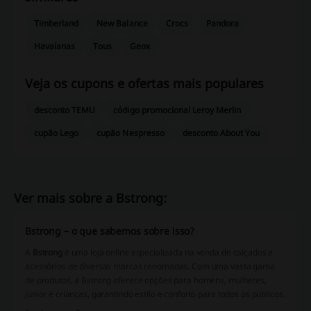
Timberland
New Balance
Crocs
Pandora
Havaianas
Tous
Geox
Veja os cupons e ofertas mais populares
desconto TEMU
código promocional Leroy Merlin
cupão Lego
cupão Nespresso
desconto About You
Ver mais sobre a Bstrong:
Bstrong – o que sabemos sobre isso?
A
Bstrong
é uma loja online especializada na venda de calçados e
acessórios de diversas marcas renomadas. Com uma vasta gama
de produtos, a Bstrong oferece opções para
homens
,
mulheres
,
júnior
e
crianças
, garantindo estilo e conforto para todos os públicos.