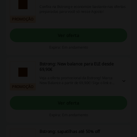
Confira na Bstrong e economize bastante nas ofertas
preparadas para você só nesse Agosto!
PROMOÇÃO
Ver oferta
Expira: Em andamento
Bstrong: New balance para ELE desde
69,90€
Veja a oferta promocional da Bstrong! Marca
New Balance a partir de 69,90€! Siga o link e
PROMOÇÃO
não perca a oportunidade!
Ver oferta
Expira: Em andamento
Bstrong: sapatilhas até 50% off