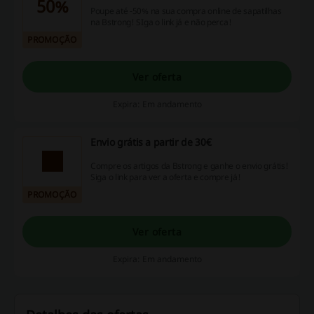
50%
Poupe até -50% na sua compra online de sapatilhas
na Bstrong! SIga o link já e não perca!
PROMOÇÃO
Ver oferta
Expira: Em andamento
Envio grátis a partir de 30€
Compre os artigos da Bstrong e ganhe o envio grátis!
Siga o link para ver a oferta e compre já!
PROMOÇÃO
Ver oferta
Expira: Em andamento