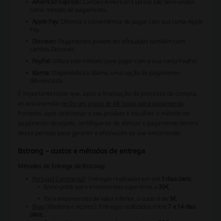
American Express:
Cartões American Express são bem-vindos
como método de pagamento.
Apple Pay:
Oferece a conveniência de pagar com sua conta Apple
Pay.
Discover:
Pagamentos podem ser efetuados também com
cartões Discover.
PayPal:
Utiliza este método para pagar com a sua conta PayPal.
Klarna:
Disponibiliza o Klarna, uma opção de pagamento
diferenciada.
É importante notar que, após a finalização do processo de compra,
as encomendas
terão um prazo de 48 horas para pagamento
.
Portanto, após selecionar o seu produto e escolher o método de
pagamento desejado, certifique-se de efetuar o pagamento dentro
desse período para garantir a efetivação da sua encomenda.
Bstrong – custos e métodos de entrega
Métodos de Entrega da Bstrong:
Portugal Continental
: Entregas realizadas em até
3 dias úteis
.
Envio grátis para encomendas superiores a
30€
.
Para encomendas de valor inferior, o custo é de
3€
.
Ilhas
(Madeira e Açores): Entregas realizadas entre
7 a 14 dias
úteis
.