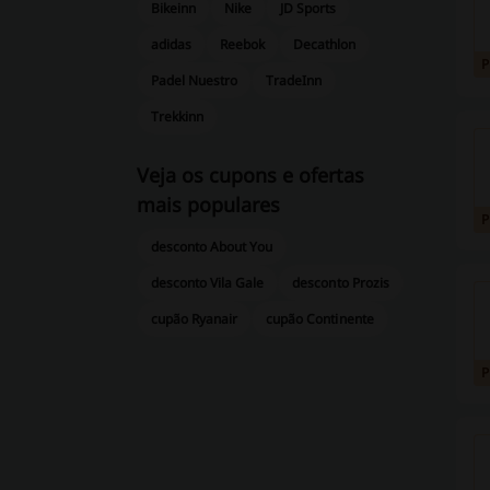
Bikeinn
Nike
JD Sports
adidas
Reebok
Decathlon
Padel Nuestro
TradeInn
Trekkinn
Veja os cupons e ofertas
mais populares
desconto About You
desconto Vila Gale
desconto Prozis
cupão Ryanair
cupão Continente