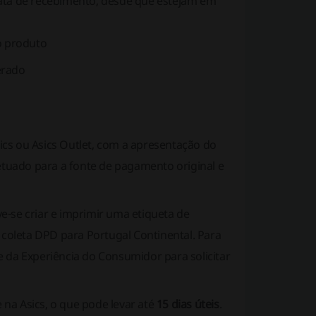
data de recebimento, desde que estejam em
o produto
erado
Asics ou Asics Outlet, com a apresentação do
tuado para a fonte de pagamento original e
e-se criar e imprimir uma etiqueta de
coleta DPD para Portugal Continental. Para
e da Experiência do Consumidor para solicitar
na Asics, o que pode levar até
15 dias úteis
.