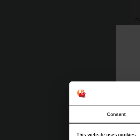
Ad
A
ex
Consent
This website uses cookies