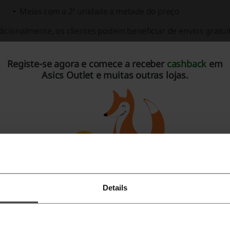
Meias com a 2ª unidade a metade do preço
icionalmente, os clientes podem beneficiar de envios gratui
o aderir ao programa de membros
OneASICS™
, desbloqueia
periência de compra e utilização dos produtos ainda mais sat
Registe-se agora e comece a receber
cashback
em
Asics Outlet e muitas outras lojas.
Coleções Outlet da ASICS
:
Calçado de Corrida
:
GEL-NIMBUS para uma corrida com conforto supr
GEL-KAYANO com foco em estabilidade
GEL-CUMULUS ideal para a corrida diária
Corrida em Trilhas
:
GEL-VENTURE para os terrenos mais desafiantes
Details
Registe-se no Facebook
GEL-TRABUCO para uma aderência excelente em tri
Registe-se no Google
SportStyle
: