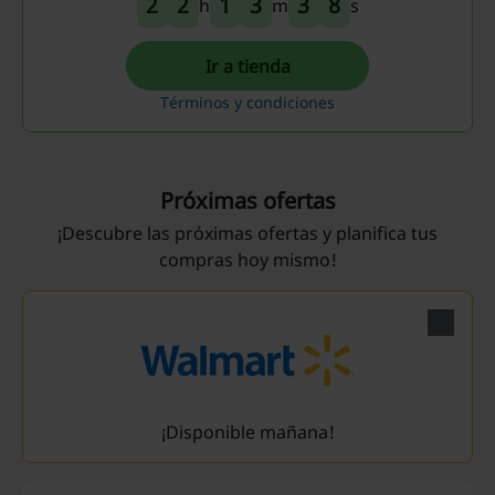
2
2
1
3
3
8
h
m
s
Ir a tienda
Términos y condiciones
Próximas ofertas
¡Descubre las próximas ofertas y planifica tus
compras hoy mismo!
¡Disponible mañana!