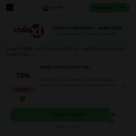
Registrati
Codice sconto VidaXL - Agosto 2026
Come funziona?
Termini e condizioni
Scopri VidaXL codici sconto e offerte – verificato dal team di
Picodi Italia
VidaXL codice sconto 10%!
10%
10% di sconto sui prodotti mostrati nella pagina
delle offerte. Sono escluse le offerte settimanali
CODICE
e giornaliere. VidaXL codice sconto è richiesto
per usufruire dello sconto.
E01
Scopri il codice
Scade: In corso