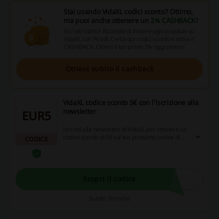
Stai usando VidaXL codici sconto? Ottimo,
ma puoi anche ottenere un
2% CASHBACK
!
Iscriviti subito! Ricordati di iniziare ogni acquisto su
VidaXL con Picodi. Cerca qui codici sconto e attiva il
CASHBACK. Ottieni il tuo primo 2% oggi stesso!
Ottieni subito il cashback
VidaXL codice sconto 5€ con l'iscrizione alla
newsletter
EUR5
Iscriviti alla newsletter di VidaXL per ottenere un
codice sconto di 5€ sul tuo prossimo ordine di
CODICE
almeno 100€.
Scopri il codice
Scade: In corso