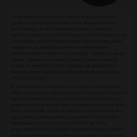
Un grandissimo assortimento di articoli di qualità, per la casa, il
giardino e la famiglia a poco prezzo: non lo ddesideriamo un po'
tutti? I vantaggi sarebbero veramente tantissimi: potremmo
permetterci di viziarci un po' di più, magari comprando più spesso un
nuovo telefono oppure arredare la nostra casa in modo più pratico
ed elegante... Le possibilità sarebbero veramente infinite e
potremmo davvero sbizzarrirsi con la fantasia.... Ebbene, ora questo
sogno è a portata di mano grazie a Vidaxl.it, il negozio online che
propone un'ampissima scelta di articoli per ogni gusto ed ogni
necessità a prezzi veramente incredibili, rendendo ogni acquisto un
vero e proprio affare!
La storia di VidaXL è una tipica storia di successo: partendo da un
singolo piccolo negozio online, con una gamma di prodotti limitata, in
pochissimo tempo l'azienda è cresciuta esponenzialmente. La sua
popolarità tuttora in crescita è determinata da principalmente da un
fattore: l'irresistibile rapporto qualità/prezzo, che permette di fare
ogni acquisto provando la piacevole sensazione di fare un affare.
Questo rapporto viene mantenuto in due modi: da un lato
acquistando dai principali produttori grandissime quantità di merce
tramite canali privilegiati, riuscendo così a mantenere i propri prezzi