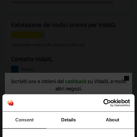
Utilizziamo link di affiliazione e potremmo ricevere una commissione.
Valutazione dei codici sconto per VidaXL
Valutazione media: 4.49, basata su 432 voti
contatta VidaXL
VidaXL
Iscriviti ora e ottieni del
cashback
su VidaXL e molti
Scopri anche codici promozionali simili
altri negozi.
Ikea
Tekworld
Emma Materasso
Garnero Arredamenti
Thun
ManoMano
Leroy Merlin
BricoBravo
Mondo Convenienza
Consent
Details
About
Maisons du Monde
Miliboo
Eminza
Electrolux
Kasanova
Aosom