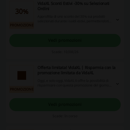
VidaXL Sconti Estivi -30% su Selezionati
Ordini
30%
Approfitta di uno sconto del 30% sui prodotti
selezionati durante i saldi estivi, permettendoti
PROMOZIONE
di rinnovare il tuo guardaroba a un prezzo
vantaggioso.
Vedi promozioni
Scade: 10/08/26
Offerta limitata! VidaXL | Risparmia con la
promozione limitata da VidaXL
Oggi, e solo oggi, VidaXL ti offre la possibilità di
risparmiare con questa promozione del giorno!
PROMOZIONE
Non perdere questa occasione unica!
Vedi promozioni
Scade: In corso