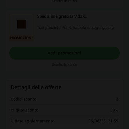
Scade: In corso
Spedizione gratuita VidaXL
Tutti gli ordini di VidaXL hanno la consegna gratuita
PROMOZIONE
Vedi promozioni
Scade: In corso
Dettagli delle offerte
Codici sconto
2
Miglior sconto
30%
Ultimo aggiornamento
06/08/26, 21:59