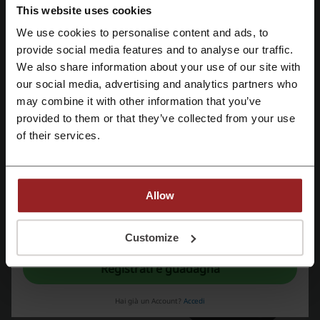
This website uses cookies
We use cookies to personalise content and ads, to
Vedi i coupon e le offerte più popolari
Registrati tramite Facebook
provide social media features and to analyse our traffic.
offerta Pandora
codice sconto Booking
We also share information about your use of our site with
our social media, advertising and analytics partners who
Registrati tramite Google
offerta MediaWorld
offerta Ryanair
offerta Carrefour
may combine it with other information that you’ve
provided to them or that they’ve collected from your use
Registrati tramite email
of their services.
Di più riguardo a VidaXL:
VidaXL
Allow
Registrandoti confermi di aver letto e accettato il "
Regolamento
” e la "
Politica
della privacy.
"
Customize
Registrati e guadagna
Hai già un Account?
Accedi