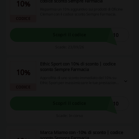
codice sconto Sempre Farmacia
10%
Risparmia un 10% aggiuntivo sui prodotti di Oficine
Cleman con il codice sconto Sempre Farmacia.
CODICE
N10
Scopri il codice
Scade: 23/09/26
Ethic Sport con 10% di sconto | codice
sconto Sempre Farmacia
10%
Approfitta di uno sconto immediato del 10% su
Ethic Sport per massimizzare le tue prestazioni
CODICE
sportive e risparmiare al contempo. Non
perdere questa incredibile opportunità, utilizza il
codice sconto e risparmia!
C10
Scopri il codice
Scade: In corso
Marca Miamo con -10% di sconto | codice
sconto Sempre Farmacia