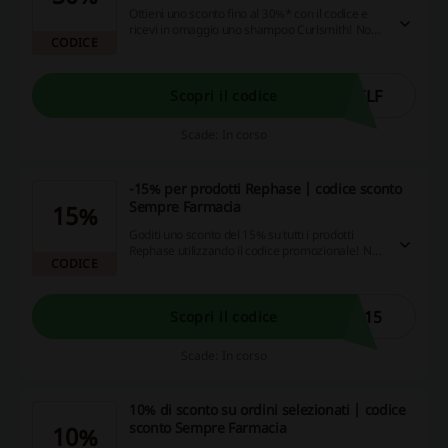
Ottieni uno sconto fino al 30%* con il codice e
ricevi in omaggio uno shampoo Curlsmith! Non
CODICE
lasciarti sfuggire questa opportunità per
risparmiare e prenderti cura dei tuoi capelli con
prodotti di alta qualità, affrettati a fare il tuo
acquisto!
ELF
Scopri il codice
Scade: In corso
-15% per prodotti Rephase | codice sconto
Sempre Farmacia
15%
Goditi uno sconto del 15% su tutti i prodotti
Rephase utilizzando il codice promozionale! Non
CODICE
perdere questa opportunità unica per
risparmiare mentre fai acquisti! Agisci subito e
inizia a risparmiare!
E15
Scopri il codice
Scade: In corso
10% di sconto su ordini selezionati | codice
sconto Sempre Farmacia
10%