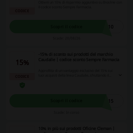
Ottieni un 10% di risparmio aggiuntivo su Biosline con
il codice sconto Sempre Farmacia.
CODICE
E10
Scopri il codice
Scade: 20/08/26
-15% di sconto sui prodotti del marchio
Caudalie | codice sconto Sempre Farmacia
15%
Approfitta di un vantaggio esclusivo del 15% sui
tuoi acquisti della linea Caudalie, sfruttando il
CODICE
codice promozionale. Una grande opportunità
per risparmiare sui tuoi prodotti preferiti e
accumulare cashback con ogni acquisto: non
lasciarti sfuggire questa occasione!
E15
Scopri il codice
Scade: In corso
10% in più sui prodotti Oficine Cleman |