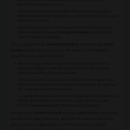
ulteriormente sui loro acquisti.
Per chi è sempre alla ricerca dell'offerta perfetta, la sezione
Offerte Last Minute è imperdibile con oltre il 20% di sconto su una
selezione di prodotti.
Promozioni del giorno e offerte speciali del mese
sono alcune
delle iniziative promosse da
Sempre Farmacia
per garantire ai
clienti il massimo risparmio.
Oltre a queste offerte,
Sempre Farmacia
ha anche lanciato
codici
sconto
correlati all'acquisto di specifici brand. I clienti possono
approfittare dei seguenti incentivi:
Ricevi omaggi esclusivi selezionando prodotti dalle linee di
marche prestigiose come SkinCeuticals, Lierac, Puressentiel,
Avène, Nuxe, Vichy, Filorga e molti altri.
Promozioni come "acquista uno e ricevi uno in omaggio" sono
disponibili sul sito, offrendo una grande opportunità di risparmio
con l'acquisto di prodotti selezionati.
La spedizione gratuita è un altro vantaggio per ordini superiori ai
29,99€, permettendo ai clienti di fare scorta dei loro prodotti
preferiti senza preoccuparsi delle spese di spedizione.
Concludendo,
Sempre Farmacia
presenta
codici sconto
che coprono
una gamma ampia di esigenze, da quelli che mirano al risparmio
puro a quelli che aggiungono valore all'acquisto con omaggi