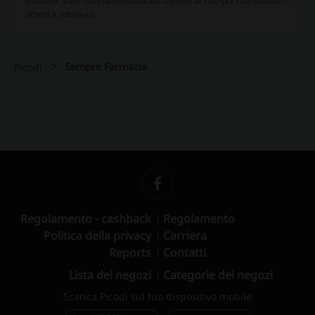
esclusivi. Sono tutte opportunità da cogliere al volo per i consumatori
attenti e informati.
Sempre Farmacia
Picodi
Regolamento - cashback
Regolamento
Politica della privacy
Carriera
Reports
Contatti
Lista dei negozi
Categorie dei negozi
Scarica Picodi sul tuo dispositivo mobile