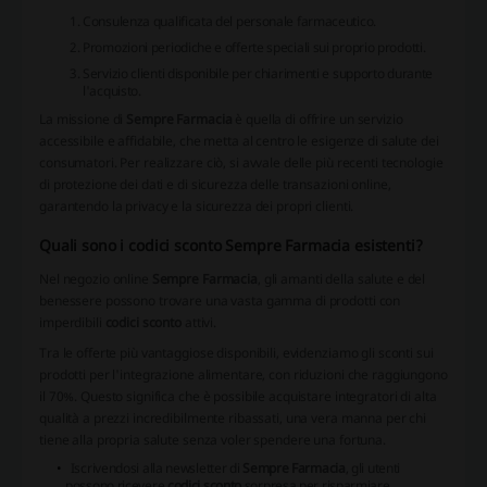
Consulenza qualificata del personale farmaceutico.
Promozioni periodiche e offerte speciali sui proprio prodotti.
Servizio clienti disponibile per chiarimenti e supporto durante
l'acquisto.
La missione di
Sempre Farmacia
è quella di offrire un servizio
accessibile e affidabile, che metta al centro le esigenze di salute dei
consumatori. Per realizzare ciò, si avvale delle più recenti tecnologie
di protezione dei dati e di sicurezza delle transazioni online,
garantendo la privacy e la sicurezza dei propri clienti.
Quali sono i codici sconto Sempre Farmacia esistenti?
Nel negozio online
Sempre Farmacia
, gli amanti della salute e del
benessere possono trovare una vasta gamma di prodotti con
imperdibili
codici sconto
attivi.
Tra le offerte più vantaggiose disponibili, evidenziamo gli sconti sui
prodotti per l'integrazione alimentare, con riduzioni che raggiungono
il 70%. Questo significa che è possibile acquistare integratori di alta
qualità a prezzi incredibilmente ribassati, una vera manna per chi
tiene alla propria salute senza voler spendere una fortuna.
Iscrivendosi alla newsletter di
Sempre Farmacia
, gli utenti
possono ricevere
codici sconto
sorpresa per risparmiare