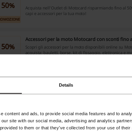
50%
Acquista nell'Outlet di Motocard risparmiando fino al 50
capi e accessori per la tua moto!
ROMOZIONE
Accessori per la moto Motocard con sconti fino 
50%
Scopri gli accessori per la moto disponibili online su Mo
acquista: bauletti, borse, kit di fissaggio, elettronica e m
sconti fino al 50%.
ROMOZIONE
Risparmia con la promozione di oggi da Motoca
Details
Oggi e solo oggi, Motocard ti offre un'eccezionale prom
giorno per risparmiare! Non lasciarti sfuggire questa oc
ROMOZIONE
e content and ads, to provide social media features and to analy
 our site with our social media, advertising and analytics partn
Risparmi enormi con i saldi di Agosto da Motoca
 provided to them or that they’ve collected from your use of their
Stai cercando le migliori offerte? Esplora subito queste f