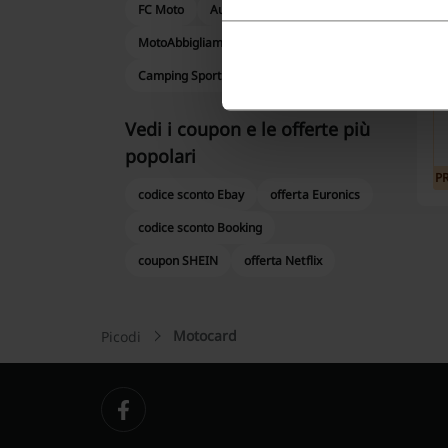
FC Moto
Autodoc
P
MotoAbbigliamento
Autoparti
Camping Sport Magenta
Vedi i coupon e le offerte più
popolari
P
codice sconto Ebay
offerta Euronics
codice sconto Booking
coupon SHEIN
offerta Netflix
Motocard
Picodi