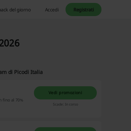
ack del giorno
Accedi
Registrati
 2026
am di Picodi Italia
Vedi promozioni
h fino al 70%
Scade: In corso