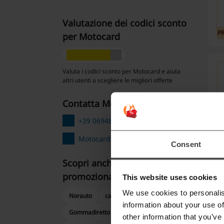
Valutazione dei codici sconto
P
per Motocard
Valuta i codici sconto per Motocard e aiuta
altri utenti a scegliere le migliori offerte
contatta Motocard
P
+39 0694803467
Motocard
Consent
Scopri anche codici
P
promozionali simili
This website uses cookies
We use cookies to personalis
Norauto
carVertical
information about your use of
Gommadiretto
Pneumatici.it
other information that you’ve