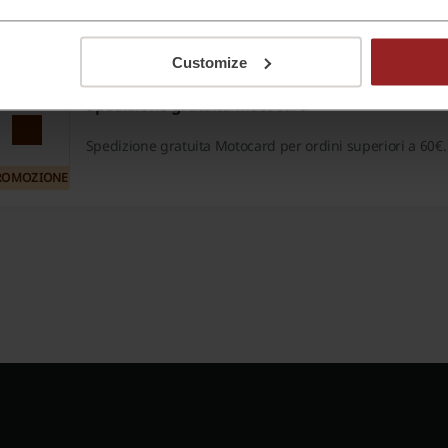
offerte!
ROMOZIONE
Customize
Spedizione gratuita Motocard
Spedizione gratuita Motocard per ordini superiori a 60€.
ROMOZIONE