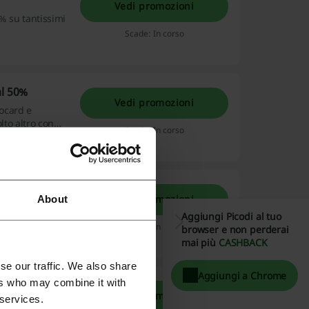
Vedi promozioni
% su tantissimi
Scade: In corso
al 50%
Vedi promozioni
tocard e
olto altro con
Scade: In corso
Leggi tutto
rd
Vedi promozioni
About
ozione del
Aggiungi Picodi al tuo
casione unica!
Scade: In corso
browser e non perderai
mai più
CASHBACK
se our traffic. We also share
Aggiungi a Chrome
ers who may combine it with
rd
Vedi promozioni
 services.
antastiche