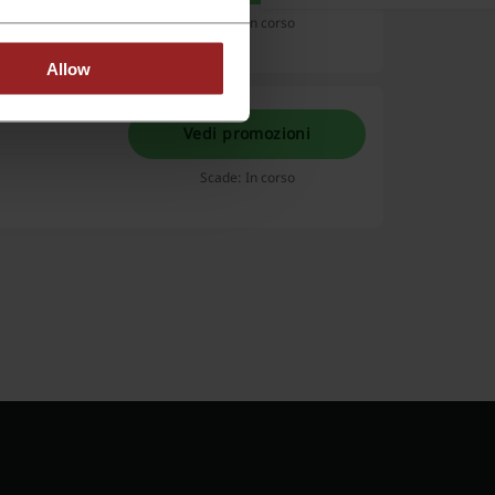
Scade: In corso
Allow
Vedi promozioni
Scade: In corso