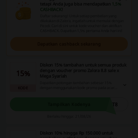
tetapi Anda juga bisa mendapatkan
1,5%
CASHBACK
!
Daftar sekarang! Untuk setiap pembelian yang
dilakukan di Zalora, ingatlah untuk memulai dengan
Picodi. Cari di sini untuk kode voucher dan aktifkan
CASHBACK. Dapatkan 1,5% pertama Anda hari ini!
Dapatkan cashback sekarang
Diskon 15% tambahan untuk semua produk
dengan voucher promo Zalora 8.8 sale x
15%
Mega Syariah
Dapatkan potongan tambahan sebesar 15%
dengan menggunakan kode promo pada acara
KODE
Zalora 8.8 sale x Mega Syariah. Manfaatkan
kesempatan ini untuk menambah hemat saat
berbelanja online!
DT8
Tampilkan Kodenya
Berlaku hingga: 21/08/26
Diskon 10% hingga Rp 150.000 untuk