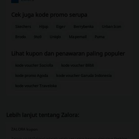
Cek juga kode promo serupa
Skechers
Hijup
Eiger
Berrybenka
Urban Icon
Brodo
9to9
Uniqlo
Mapemall
Puma
Lihat kupon dan penawaran paling populer
kode voucher Sociolla
kode voucher Blibli
kode promo Agoda
kode voucher Garuda Indonesia
kode voucher Traveloka
Lebih lanjut tentang Zalora:
ZALORA kupon
Zalora.co.id (Zalora) adalah salah satu situs bagian dari situs
fashion