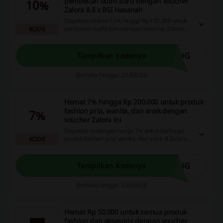
pembelian outfit baru dengan voucher
10%
Zalora 8.8 x BSI Hasanah
Dapatkan diskon 10% hingga Rp 150.000 untuk
pembelian outfit baru dengan Voucher Zalora
KODE
promo 8.8 x BSI Hasanah, membuat belanja
semakin hemat dan menyenangkan.
AUG
Tampilkan Kodenya
Berlaku hingga: 21/08/26
Hemat 7% hingga Rp 200.000 untuk produk
fashion pria, wanita, dan anak dengan
7%
voucher Zalora ini
Dapatkan potongan harga 7% untuk berbagai
produk fashion pria, wanita, dan anak di Zalora
KODE
dengan Kredivo, maksimal hingga Rp 200.000.
Ini adalah kesempatan sempurna untuk
memperbarui gudang pakaian Anda dengan
AUG
Tampilkan Kodenya
hemat!
Berlaku hingga: 02/09/26
Hemat Rp 50.000 untuk semua produk
fashion dan aksesoris dengan voucher