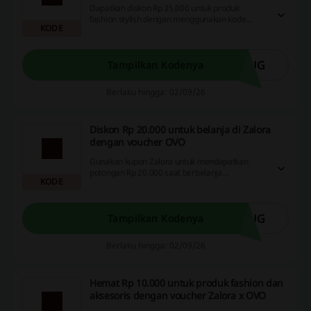
Dapatkan diskon Rp 35.000 untuk produk
fashion stylish dengan menggunakan kode
KODE
Zalora x OVO saat berbelanja. Manfaatkan
penawaran ini untuk membuat penampilanmu
semakin menarik!
AUG
Tampilkan Kodenya
Berlaku hingga: 02/09/26
Diskon Rp 20.000 untuk belanja di Zalora
dengan voucher OVO
Gunakan kupon Zalora untuk mendapatkan
potongan Rp 20.000 saat berbelanja
KODE
menggunakan OVO. Jadikan pengalaman
belanja Anda lebih hemat dan memuaskan!
AUG
Tampilkan Kodenya
Berlaku hingga: 02/09/26
Hemat Rp 10.000 untuk produk fashion dan
aksesoris dengan voucher Zalora x OVO