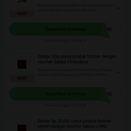
Dapatkan tambahan diskon 5% untuk pembelian
produk fashion, sepatu, dan aksesoris
KODE
menggunakan kode voucher Zalora x Kredivo.
Manfaatkan kesempatan ini untuk belanja
dengan harga lebih hemat!
AUG
Tampilkan Kodenya
Berlaku hingga: 02/09/26
Diskon 12% untuk produk fashion dengan
voucher Zalora x Indodana
Dapatkan keuntungan tambahan dengan kupon
Zalora x Indodana yang memberikan diskon
KODE
12% untuk setiap pembelian produk fashion.
Jangan lewatkan kesempatan ini untuk
berhemat saat berbelanja!
AUG
Tampilkan Kodenya
Berlaku hingga: 02/09/26
Diskon Rp 35.000 untuk produk fashion
stylish dengan voucher Zalora x OVO