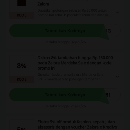
Zalora
Dapatkan potongan sebesar Rp 50.000 untuk
pembelian seluruh produk fashion dan aksesoris
KODE
dengan menggunakan kode Zalora x kredit
Jenius. Manfaatkan kesempatan ini untuk
berhemat saat berbelanja!
AUG
Tampilkan Kodenya
Berlaku hingga: 02/09/26
Diskon 8% tambahan hingga Rp 150.000
pada Zalora Merdeka Sale dengan kode
8%
promo ini
Gunakan kode promo Zalora Merdeka Sale
untuk mendapatkan potongan tambahan
KODE
sebesar 8% dengan maksimum penghematan
Rp 150.000. Manfaatkan kesempatan ini untuk
berbelanja lebih hemat saat kamu berbelanja di
I81
Tampilkan Kodenya
Zalora!
Berlaku hingga: 21/08/26
Ekstra 5% off produk fashion, sepatu, dan
aksesoris dengan voucher Zalora x Kredivo
5%