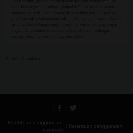
Zalora sendiri juga tidak menutup bekerja sama dengan retail kecil.
Untuk bisa bergabung sebagai penjual di Zalora Anda hanya harus
mengirimkan sedikit data tentang bisnis fashion dan situs jual beli
yang Anda miliki. Sebagai pembeli saja, fitur yang ditawarkan Zalora,
terutama dalam fitur
potongan harga
dan servis terbilang sangat
lengkap. Serta bentuk Zalora sale dan voucher Zalora dengan
berbagai diskonnya serta kode promo Zalora.
Zalora
Picodi
Ketentuan penggunaan -
Ketentuan penggunaan
cashback