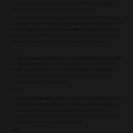
langsung tanpa basa-basi, fashion pria, fashion wanita,
pakaian
anak, dan outlet untuk promo diskon besar-besaran.
Untuk membeli produk Zalora juga tidak dibuat susah. Pengunjung
bisa menjadi member dan langsung mendapatkan kupon diskon saat
menjadi anggota baru pembeli Zalora.
Diskon
langsung dari Zalora
juga masih bisa ditambahkan nilainya jika pelanggan baru langsung
mengunduh aplikasi mobile untuk belanja di Zalora Indonesia.
image
Potongan langsung tak hanya didapatkan oleh member baru, bahkan
jika ada pelanggan yang hanya memberikan alamat email mereka
dengan bergabung di
newsletter
Zalora, diskon lain siap mereka
terima. Banyaknya diskon pada produk fashion ini tentu sangat
menarik bagi rata-rata kaum hawa.
image
Bila segala
voucher diskon
yang bisa mudah anda dapatkan di dunia
maya masih belum cukup, Zalora Indonesia masih memiliki banyak
cara untuk menarik pembeli, misalnya dengan promo diskon
menggunakan kartu kredit atau cara pembayaran yang melibatkan
mitra dagang mereka yang lumayan banyak.
image