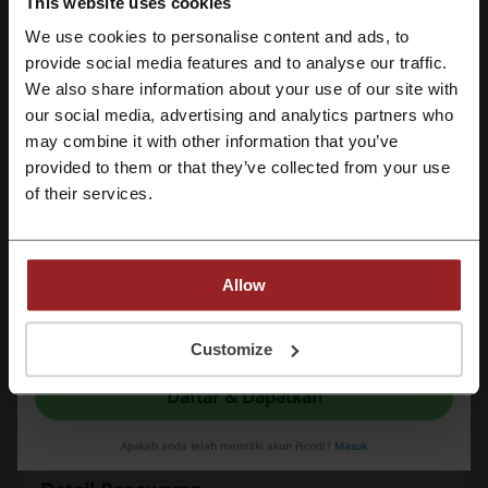
This website uses cookies
produk FitFlop dan nikmati potongan tambahan
KODE
sebesar Rp 20.000. Kesempatan ini memberikan
We use cookies to personalise content and ads, to
Anda lebih banyak nilai saat berbelanja!
Daftar dengan Facebook
provide social media features and to analyse our traffic.
254
Tampilkan Kodenya
We also share information about your use of our site with
our social media, advertising and analytics partners who
Daftar dengan Google
Berlaku hingga: 02/09/26
may combine it with other information that you’ve
provided to them or that they’ve collected from your use
Daftar dengan e-mail
Diskon hingga 25% untuk seleksi produk di
of their services.
Zalora
25%
Gunakan voucher diskon hingga 25% di Zalora
dan nikmati potongan harga untuk produk
TAWARAN
Allow
pilihan. Kesempatan hemat untuk belanja
favoritmu, berlaku sesuai syarat dan ketentuan.
Dengan mendaftar, anda telah mengonfirmasi bahwa and telah membaca dan
menyetujui "
Syarat & Ketentuan
” dan "
Kebijakan Privasi.
"
Customize
Dapatkan Tawarannya
Daftar & Dapatkan
Berakhir: Berlangsung
Apakah anda telah memiliki akun Picodi?
Masuk