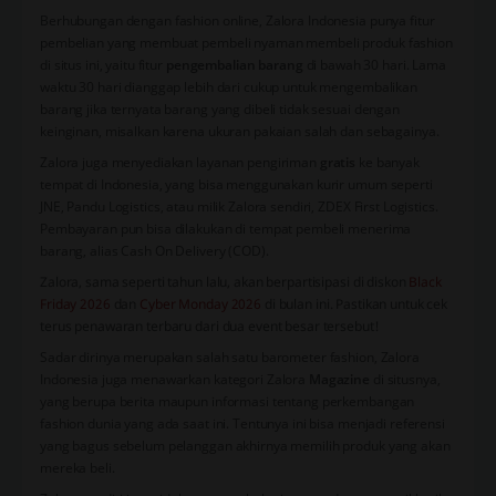
Berhubungan dengan fashion online, Zalora Indonesia punya fitur
pembelian yang membuat pembeli nyaman membeli produk fashion
di situs ini, yaitu fitur
pengembalian barang
di bawah 30 hari. Lama
waktu 30 hari dianggap lebih dari cukup untuk mengembalikan
barang jika ternyata barang yang dibeli tidak sesuai dengan
keinginan, misalkan karena ukuran pakaian salah dan sebagainya.
Zalora juga menyediakan layanan pengiriman
gratis
ke banyak
tempat di Indonesia, yang bisa menggunakan kurir umum seperti
JNE, Pandu Logistics, atau milik Zalora sendiri, ZDEX First Logistics.
Pembayaran pun bisa dilakukan di tempat pembeli menerima
barang, alias Cash On Delivery (COD).
Zalora, sama seperti tahun lalu, akan berpartisipasi di diskon
Black
Friday 2026
dan
Cyber Monday 2026
di bulan ini. Pastikan untuk cek
terus penawaran terbaru dari dua event besar tersebut!​
Sadar dirinya merupakan salah satu barometer fashion, Zalora
Indonesia juga menawarkan kategori Zalora
Magazine
di situsnya,
yang berupa berita maupun informasi tentang perkembangan
fashion dunia yang ada saat ini. Tentunya ini bisa menjadi referensi
yang bagus sebelum pelanggan akhirnya memilih produk yang akan
mereka beli.