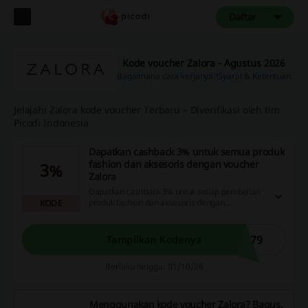
Daftar
Kode voucher Zalora - Agustus 2026
Bagaimana cara kerjanya?
Syarat & Ketentuan
Jelajahi Zalora kode voucher Terbaru – Diverifikasi oleh tim
Picodi Indonesia
Dapatkan cashback 3% untuk semua produk
fashion dan aksesoris dengan voucher
3%
Zalora
Dapatkan cashback 3% untuk setiap pembelian
produk fashion dan aksesoris dengan
KODE
menggunakan kode Zalora. Manfaatkan
penawaran ini untuk menghemat lebih banyak
saat berbelanja!
079
Tampilkan Kodenya
Berlaku hingga: 01/10/26
Menggunakan kode voucher Zalora? Bagus,