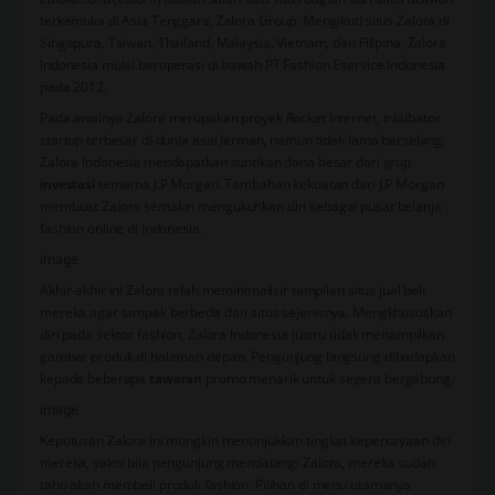
terkemuka di Asia Tenggara, Zalora Group. Mengikuti situs Zalora di
Singapura, Taiwan, Thailand, Malaysia, Vietnam, dan Filipina, Zalora
Indonesia mulai beroperasi di bawah PT Fashion Eservice Indonesia
pada 2012.
Pada awalnya Zalora merupakan proyek Rocket Internet, inkubator
startup terbesar di dunia asal Jerman, namun tidak lama berselang,
Zalora Indonesia mendapatkan suntikan dana besar dari grup
investasi
ternama J.P Morgan. Tambahan kekuatan dari J.P Morgan
membuat Zalora semakin mengukuhkan diri sebagai pusat belanja
fashion online di Indonesia.
image
Akhir-akhir ini Zalora telah meminimalisir tampilan situs jual beli
mereka agar tampak berbeda dari situs sejenisnya. Mengkhususkan
diri pada sektor fashion, Zalora Indonesia justru tidak menampilkan
gambar produk di halaman depan. Pengunjung langsung dihadapkan
kepada beberapa
tawaran
promo menarik untuk segera bergabung.
image
Keputusan Zalora ini mungkin menunjukkan tingkat kepercayaan diri
mereka, yakni bila pengunjung mendatangi Zalora, mereka sudah
tahu akan membeli produk fashion. Pilihan di menu utamanya