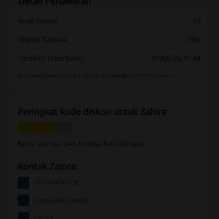
Detail Penawaran
Kode Promo
13
Diskon Terbaik
25%
Terakhir Diperbarui
07/08/26 17.44
Kami menggunakan tautan afiliasi dan mungkin menerima komisi.
Peringkat kode diskon untuk Zalora
Rating rata-rata: 3.49, berdasarkan 2920 suara
Kontak Zalora:
021-29490100
Tunjukkan email
Zalora