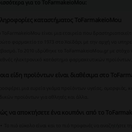
ισσότερα για το ToFarmakeioMou:
ληροφορίες καταστήματος ToFarmakeioMou
ο ToFarmakeioMou είναι μια εταιρεία που δραστηριοποιείτ
ρώτο φαρμακείο το 1973 στο Χαϊδάρι με την αρχή να υπηρε
εβασμό. Το 2010 ιδρύθηκε το ToFarmakeioMou.gr με στόχο 
ιεθνές ηλεκτρονικό κατάστημα φαρμακευτικών προϊόντων
οια είδη προϊόντων είναι διαθέσιμα στο ToFar
ροσφέρει μια ευρεία γκάμα προϊόντων υγείας, ομορφιάς, κ
ιδικών προϊόντων για αθλητές και άλλα.
ώς να αποκτήσετε ένα κουπόνι από το ToFarma
Το πιό εύκολο είναι και το πιό προφανές να αναζητήστε 