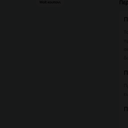
Περ
Wolt κουπονι
Π
Τ
π
σ
δ
Π
Π
ε
Π