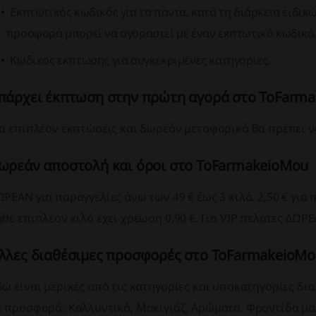
Εκπτωτικός κωδικός για τα πάντα, κατά τη διάρκεια ειδι
προσφορά μπορεί να αγοραστεί με έναν εκπτωτικό κωδικό
Κωδικος εκπτωσης για συγκεκριμένες κατηγορίες.
πάρχει έκπτωση στην πρώτη αγορά στο ToFarm
ια επιπλέον εκπτώσεις και δωρεάν μεταφορικά θα πρέπει ν
ωρεάν αποστολή και όροι στο ToFarmakeioMou
ΩΡΕΑΝ για παραγγελίες άνω των 49 € έως 3 κιλά. 2,50 € για 
άθε επιπλέον κιλό έχει χρέωση 0,90 €. Για VIP πελάτες ΔΩΡ
λλες διαθέσιμες προσφορές στο ToFarmakeioM
δώ είναι μερικές από τις κατηγορίες και υποκατηγορίες δ
ε προσφορά: Καλλυντικά, Μακιγιάζ, Αρώματα, Φροντίδα μαλ