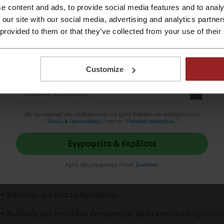
ι να κάνετε αν το κουπόνι του ToFarmakeioMou 
e content and ads, to provide social media features and to analy
Εγγραφή με Apple ID
 our site with our social media, advertising and analytics partn
Το κουπόνι έχει λήξει: ο κωδικός κουπονιού να έχει λήξει
 provided to them or that they’ve collected from your use of their
να βρείτε έναν νέο κωδικό.
Εγγραφή με email
Μη τήρηση προϋπόθεση του κωδικού: μπορεί να ισχύει μό
Customize
υψηλότερη από το όριο που ενδείκνυται.
Εξαιρούνται προϊόντα: Ορισμένα προϊόντα ενδέχεται να 
ενδέχεται να μην συμπεριλαμβάνονται στην έκπτωση.
Με την εγγραφή σας, επιβεβαιώνετε ότι έχετε διαβάσει και αποδεχτεί τους
"
Όρους & Προϋποθέσεις
” και την "
Πολιτική απορρήτου.
"
Τυπογραφικά: όταν πληκτρολογείτε τον κωδικό με το χέρ
Εγγραφείτε & Κερδίστε
ιάθεση διαφόρων κουπονιών από το ToFarmake
Έχετε ήδη λογαριασμό Picodi;
Συνδέσου
ToFarmakeioMou κουπονι για συγκεκριμένες μάρκες.
Κουπονι για όλα τα προϊόντα.
Κωδικός για επιπλέον έκπτωση σε ήδη εκπτωτικά προϊόντ