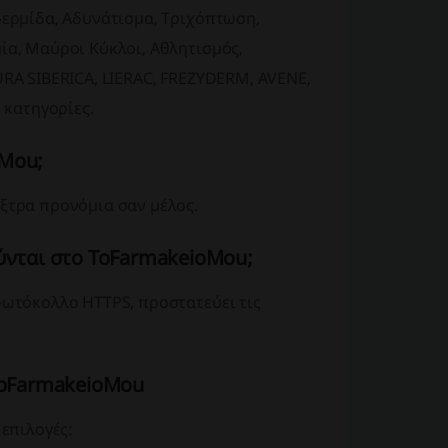
δερμίδα, Αδυνάτισμα, Τριχόπτωση,
ία, Μαύροι Κύκλοι, Αθλητισμός,
URA SIBERICA, LIERAC, FREZYDERM, AVENE,
κατηγορίες.
oMou;
ξτρα προνόμια σαν μέλος.
ύνται στο ToFarmakeioMou;
ρωτόκολλο HTTPS, προστατεύει τις
ToFarmakeioMou
 επιλογές: