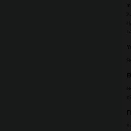
Φ
Κ
Η
L
Υ
Ν
Ε
Ν
π
Π
8