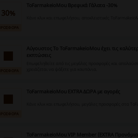
ToFarmakeioMou Βρεφικά Γάλατα -30%
30%
Κάνε κλικ και επωφελήσου, αποκλειστικές ToFarmakei
ΠΡΟΣΦΟΡΑ
Αύγουστος Το ToFarmakeioMou έχει τις καλύτε
εκπτώσεις
Επωφεληθείτε από τις μεγάλες προσφορές και απολαύστ
χρειάζεται να ψάξετε για κουπόνια.
ΠΡΟΣΦΟΡΑ
ToFarmakeioMou EXTRA ΔΩΡΑ με αγορές
Κάνε κλικ και επωφελήσου, μεγάλες προσφορές στα To
ΠΡΟΣΦΟΡΑ
ToFarmakeioMou VIP Member (EXTRA Προνόμια