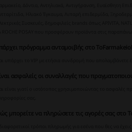
αρμακείο, Δόντια, Αντηλιακά, Αντιγήρανση, Ευαίσθητη Επι
υτταρίτιδα, Ηλιακό Έγκαυμα, Λιπαρή επιδερμίδα, Ξηροδερμ
λεκτρικές Συσκευές, δημοφιλείς brands όπως APIVITA, NAT
A ROCHE POSAY που προσφέρουν προϊόντα στις παραπάνω 
πάρχει πρόγραμμα ανταμοιβής στο ToFarmakei
αι υπάρχει το VIP με ετήσια συνδρομή που απολαμβάνετε έ
ίναι ασφαλείς οι συναλλαγές που πραγματοποιο
αι είναι γιατί ο ιστότοπος χρησιμοποιώντας το ασφαλές π
ληροφορίες σας.
ώς μπορείτε να πληρώσετε τις αγορές σας στο 
 διαφορετικοί τρόποι πληρωμής για εσένα που θες να έχεις