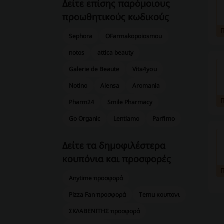
Δείτε επίσης παρόμοιους
προωθητικούς κωδικούς
Sephora
OFarmakopoiosmou
notos
attica beauty
Galerie de Beaute
Vita4you
Notino
Alensa
Aromania
Pharm24
Smile Pharmacy
Go Organic
Lentiamo
Parfimo
Δείτε τα δημοφιλέστερα
κουπόνια και προσφορές
Anytime προσφορά
Pizza Fan προσφορά
Temu κουπονι
ΣΚΛΑΒΕΝΙΤΗΣ προσφορά