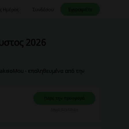
ς Ημέρας
Συνδέσου
Εγγραφείτε
υστος 2026
akeioMou - επαληθευμένα από την
Πάρε την προσφορά
!
Λήγει: Σε εξέλιξη