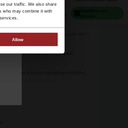
δεν δουλεύει
se our traffic. We also share
Προσθήκη στο
ers who may combine it with
. Προτείνεται να ελέγξετε το Picodi.com για
Chrome
 services.
νο αν η αξία της παραγγελίας είναι ίση ή
Allow
εξαιρούνται π.χ. ορισμένες μάρκες
ι και γίνεται κάποιο τυπογραφικό λάθος.
ioMou
α.