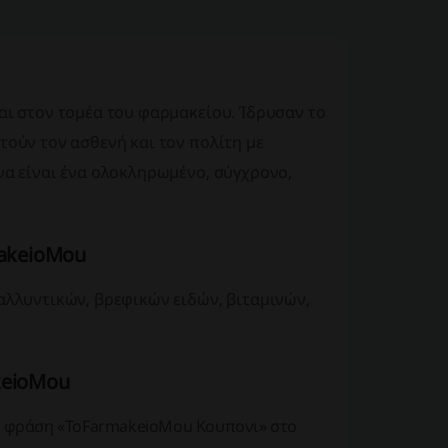
αι στον τομέα του φαρμακείου. Ίδρυσαν το
τούν τον ασθενή και τον πολίτη με
να είναι ένα ολοκληρωμένο, σύγχρονο,
.
makeioMou
αλλυντικών, βρεφικών ειδών, βιταμινών,
keioMou
τη φράση «ToFarmakeioMou Κουπονι» στο