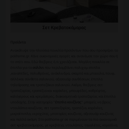
Προϊόντα
Ανακάλυψε την πλούσια ποικιλία προϊόντων που σου προσφέρει το
polihome.gr. Κάνε οικονομικές αγορές και ανανέωσε τον χώρο σου ή
το σπίτι σου. Εδώ θα βρεις ό,τι χρειάζεσαι. Μεγάλη ποικιλία σε
έπιπλα για το
σαλόνι
που περιλαμβάνει πολιχομ επιπλα
,καναπέδες, πολυθρόνες, ανάκλινδρα, σκαμπό και μπαούλα, πουφ,
αλλά και σύνθετα σαλονιού, αξεσουάρ συνθέσεων, έπιπλα
τηλεόρασης και τραπεζάκια σαλονιού. Ακόμα, θα βρεις σετ
τραπεζαρίας, τραπέζια και καρέκλες, μπουφέδες, καθρέφτες,
καλόγερους και κρεμάστρες, διακοσμητικά τραπεζαρίας και έπιπλα
υποδοχής. Στην κατηγορία “
έπιπλα κουζίνας
” μπορείς να βρεις
ντουλάπια κουζίνας, σετ τραπεζαρίας, τραπέζια, καρέκλες,
μικροέπιπλα, νεροχύτες, μπαταρίες κουζίνας, αξεσουάρ κουζίνας
και πολλά ακόμη. Στο polihome.gr σε περιμένουν τα πιο οικονομικά
σετ κρεβατοκάμαρας, με κρεβάτια, ντουλάπες, τουαλέτες, κομοδίνα,