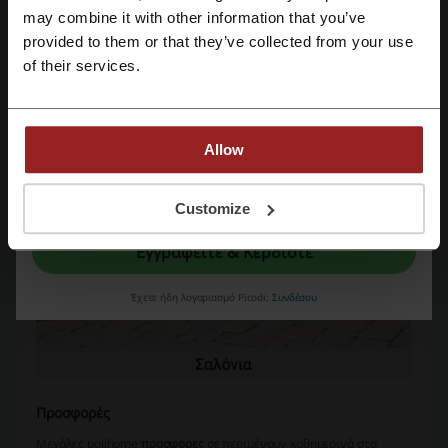
polihome.gr και απόλαυσε μια μοναδική αγοραστική εμπειρία.
may combine it with other information that you’ve
provided to them or that they’ve collected from your use
Εγγραφή με email
of their services.
Allow
Με την εγγραφή σας, επιβεβαιώνετε ότι έχετε διαβάσει και αποδεχτεί τους
"
Όρους & Προϋποθέσεις
” και την "
Πολιτική απορρήτου.
"
Customize
Εγγραφείτε & Κερδίστε
Έχετε ήδη λογαριασμό Picodi;
Συνδέσου
Προσφορές
Μεγάλες polihome
προσφορες
σε περιμένουν καθημερινά στο