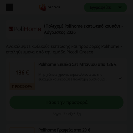
Εγγραφείτε
(Πολιχομ) Polihome εκπτωτικό κουπόνι -
Αύγουστος 2026
Ανακαλύψτε κωδικούς έκπτωσης και προσφορές Polihome -
επαληθευμένα από την ομάδα Picodi Greece
Polihome Έπιπλα Σετ Μπάνιου απο 136 €
136 €
Μην χάνετε χρόνο, εκμεταλλευτείτε την
ευκαιρία και κερδίστε πολύτιμη οικονομία
αγοράζοντας μέσα από την ιστοσελίδα μας,
ΠΡΟΣΦΟΡΑ
χρησιμοποιώντας τους διαθέσιμους κωδικούς
έκπτωσης, προσφορές και με τη δυνατότητα για
cashback. Άμεση δράση σας περιμένει!
Πάρε την προσφορά
Λήγει: Σε εξέλιξη
Polihome Γραφεία απο 29 €