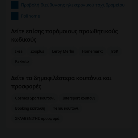
Προβολή διεύθυνσης ηλεκτρονικού ταχυδρομείου
Polihome
Δείτε επίσης παρόμοιους προωθητικούς
κωδικούς
Ikea
Zooplus
Leroy Merlin
Homemarkt
JYSK
Pakketo
Δείτε τα δημοφιλέστερα κουπόνια και
προσφορές
Cosmos Sport κουπονι
Intersport κουπονι
Booking έκπτωση
Temu κουπονι
ΣΚΛΑΒΕΝΙΤΗΣ προσφορά